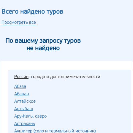
Всего найдено туров
Просмотреть все
По вашему запросу туров
не найдено
Россия
: города и достопримечательности
Абаза
Абакан
Алтайское
Артыбаш
Ару-Кель, озеро
Астрахань
Аушигер (село и термальный источник)