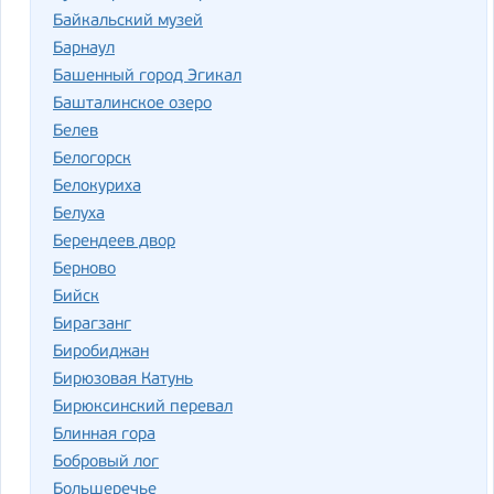
Байкальский музей
Барнаул
Башенный город Эгикал
Башталинское озеро
Белев
Белогорск
Белокуриха
Белуха
Берендеев двор
Берново
Бийск
Бирагзанг
Биробиджан
Бирюзовая Катунь
Бирюксинский перевал
Блинная гора
Бобровый лог
Большеречье