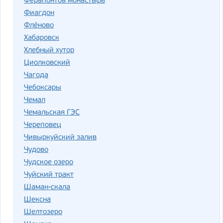
Ферапонтов монастырь
Фиагдон
Флёново
Хабаровск
Хлебный хутор
Циолковский
Чагода
Чебоксары
Чемал
Чемальская ГЭС
Череповец
Чивыркуйский залив
Чудово
Чудское озеро
Чуйский тракт
Шаман-скала
Шексна
Шелтозеро