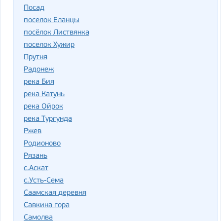
Посад
поселок Еланцы
посёлок Листвянка
поселок Хужир
Прутня
Радонеж
река Бия
река Катунь
река Ойрок
река Тургунда
Ржев
Родионово
Рязань
с.Аскат
с.Усть-Сема
Саамская деревня
Савкина гора
Самолва