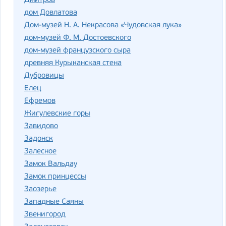
Дмитров
дом Довлатова
Дом-музей Н. А. Некрасова «Чудовская лука»
дом-музей Ф. М. Достоевского
дом-музей французского сыра
древняя Курыканская стена
Дубровицы
Елец
Ефремов
Жигулевские горы
Завидово
Задонск
Залесное
Замок Вальдау
Замок принцессы
Заозерье
Западные Саяны
Звенигород