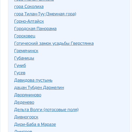
гора Соколиха
гора Тилан-Туу (Змеиная гора)
Горно-Алтайск
Городская Панорама
Гороховец
Готический замок усадьбы Гверстянка
Гремячинск
Губаницы
Гуниб
Гусев
Давидова пустынь
дацан Тубден Даржелин
Дворяниново
Деденево
Дельта Волги (лотосовые поля)
Дивногорск
Дири-Баба в Маразе