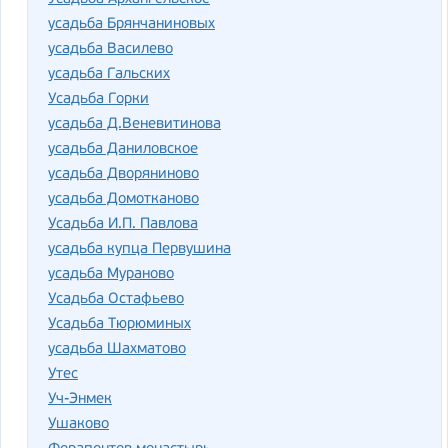
усадьба Брянчаниновых
усадьба Василево
усадьба Гальских
Усадьба Горки
усадьба Д.Веневитинова
усадьба Даниловское
усадьба Дворяниново
усадьба Домотканово
Усадьба И.П. Павлова
усадьба купца Первушина
усадьба Мураново
Усадьба Остафьево
Усадьба Тюрюминых
усадьба Шахматово
Утес
Уч-Энмек
Ушаково