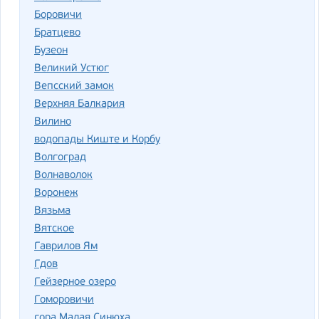
Боровичи
Братцево
Бузеон
Великий Устюг
Вепсский замок
Верхняя Балкария
Вилино
водопады Киште и Корбу
Волгоград
Волнаволок
Воронеж
Вязьма
Вятское
Гаврилов Ям
Гдов
Гейзерное озеро
Гоморовичи
гора Малая Синюха