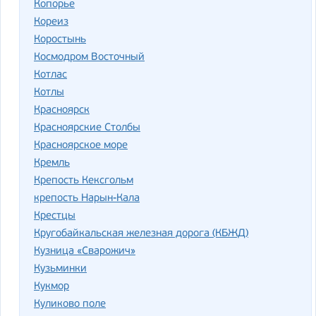
Копорье
Кореиз
Коростынь
Космодром Восточный
Котлас
Котлы
Красноярск
Красноярские Столбы
Красноярское море
Кремль
Крепость Кексгольм
крепость Нарын-Кала
Крестцы
Кругобайкальская железная дорога (КБЖД)
Кузница «Сварожич»
Кузьминки
Кукмор
Куликово поле