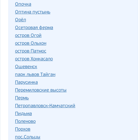
Опочка
Оптина пустынь
Орёл
Осетровая ферма
остров Огой
остров Ольхон
остров Патмос
остров Хонкасало
Ошевенск
парк львов Тайган
Парусинка
Перемиловские высоты
Пермь
Петропавловск-Камчатский
Пидьма
Поленово
Порхов
пос.Сольцы