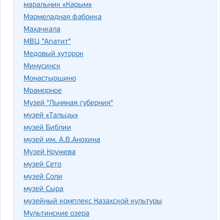
маральник «Карым»
Мармеладная фабрика
Махачкала
МВЦ "Апатит"
Медовый хуторок
Минусинск
Монастырщино
Мраморное
Музей "Льняная губерния"
музей «Тальцы»
музей Библии
музей им. А.В.Анохина
Музей Кружева
музей Сето
музей Соли
музей Сыра
музейный комплекс Казахской культуры
Мультинские озера