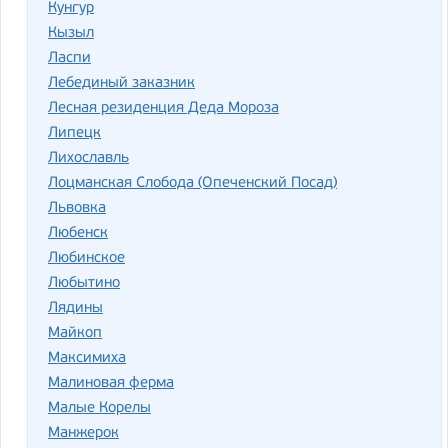
Кунгур
Кызыл
Ласпи
Лебединый заказник
Лесная резиденция Деда Мороза
Липецк
Лихославль
Лоцманская Слобода (Опеченский Посад)
Львовка
Любенск
Любинское
Любытино
Лядины
Майкоп
Максимиха
Малиновая ферма
Малые Корелы
Манжерок