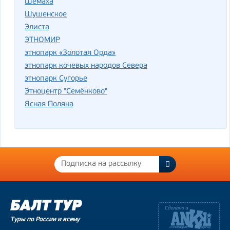
Шемаха
Шушенское
Элиста
ЭТНОМИР
этнопарк «Золотая Орда»
этнопарк кочевых народов Севера
этнопарк Сугорье
Этноцентр "Семёнково"
Ясная Поляна
Туры по России и всему