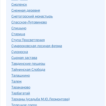
Смоленск
Снежная деревня
Снетогорский монастырь
Спасское-Лутовиново
Спицыно
Старица
Ступа Просветления
Сумароковская лосиная ферма
Сухоноска
Сырная застава
Тавдинские пещеры
Тайнинская Слобода
Талашкино
Талеж
Тараканово
Тарбагатай
Тарханы (усадьба М.Ю.Лермонтова)
Телецкое озеро