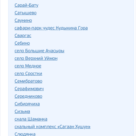
Сарай-Бату
Сатышево
Саунино
сафари-парк чудес Кудыкина Гора
Сваргас
Себино
село Большие Ачасыры
село Верхний Уймон
село Медное
село Сростки
Семибратово
Серафимович
Середниково
Сибирячиха
Сизьма
скала Шаманка
скальный комплекс «Сагаан Хушун»
Слюдянка