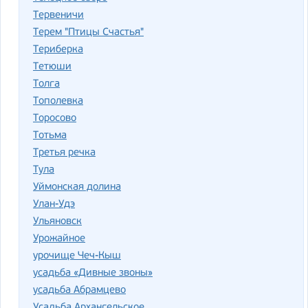
Тервеничи
Терем "Птицы Счастья"
Териберка
Тетюши
Толга
Тополевка
Торосово
Тотьма
Третья речка
Тула
Уймонская долина
Улан-Удэ
Ульяновск
Урожайное
урочище Чеч-Кыш
усадьба «Дивные звоны»
усадьба Абрамцево
Усадьба Архангельское