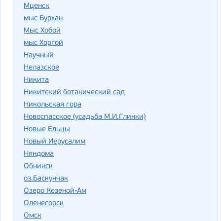
Мценск
мыс Бурхан
Мыс Хобой
мыс Хоргой
Научный
Нелазское
Никита
Никитский ботанический сад
Никольская гора
Новоспасское (усадьба М.И.Глинки)
Новые Ельцы
Новый Иерусалим
Няндома
Обнинск
оз.Баскунчак
Озеро Кезеной-Ам
Оленегорск
Омск