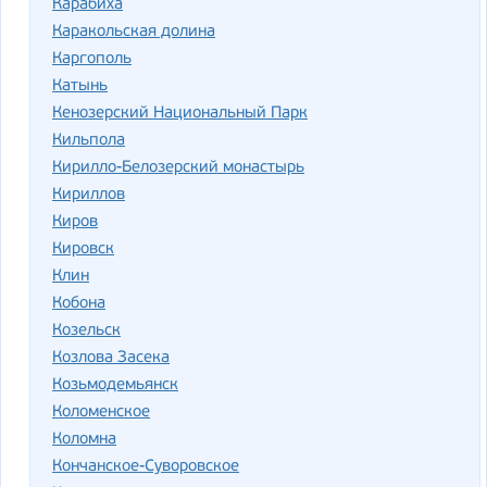
Карабиха
Каракольская долина
Каргополь
Катынь
Кенозерский Национальный Парк
Кильпола
Кирилло-Белозерский монастырь
Кириллов
Киров
Кировск
Клин
Кобона
Козельск
Козлова Засека
Козьмодемьянск
Коломенское
Коломна
Кончанское-Суворовское