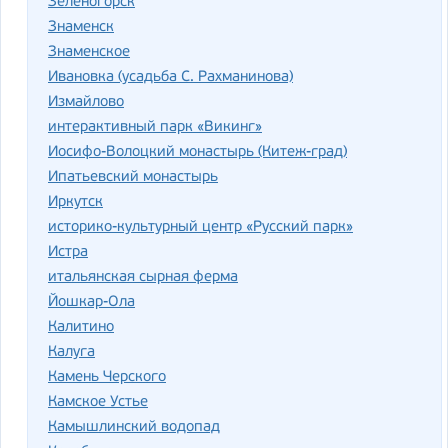
Зеленогорск
Знаменск
Знаменское
Ивановка (усадьба С. Рахманинова)
Измайлово
интерактивный парк «Викинг»
Иосифо-Волоцкий монастырь (Китеж-град)
Ипатьевский монастырь
Иркутск
историко-культурный центр «Русский парк»
Истра
итальянская сырная ферма
Йошкар-Ола
Калитино
Калуга
Камень Черского
Камское Устье
Камышлинский водопад