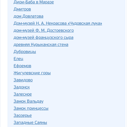
Дири-Баба в Маразе
Дмитров
дом Довлатова
Дом-музей Н. А. Некрасова «Чудовская лука»
дом-музей Ф. М. Достоевского
дом-музей французского сыра
древняя Курыканская стена
Дубровицы
Елец
Ефремов
Жигулевские горы
Завидово
Задонск
Залесное
Замок Вальдау
Замок принцессы
Заозерье
Западные Саяны