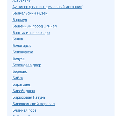
Астрахань
Аушигер (село и термальный источник)
Байкальский музей
Барнаул
Башенный город Эгикал
Башталинское озеро
Белев
Белогорск
Белокуриха
Белуха
Берендеев двор
Берново
Бийск
Бирагзанг
Биробиджан
Бирюзовая Катунь
Бирюксинский перевал
Блинная гора