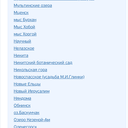
Мультинские озера
Мценск
мыс Бурхан
Мыс Хобой
мыс Хоргой
Научный
Нелазское
Никита
Никитский ботанический сад
Никольская гора
Новоспасское (усадьба М.И.Глинки)
Новые Ельцы
Новый Иерусалим
Няндома
Обнинск
оз.Баскунчак
Озеро Кезеной-Ам
Оленегорск