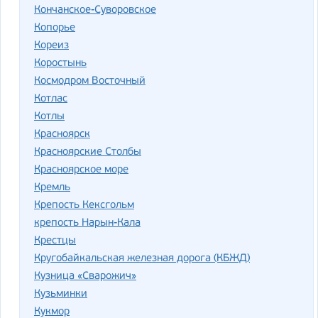
Кончанское-Суворовское
Копорье
Кореиз
Коростынь
Космодром Восточный
Котлас
Котлы
Красноярск
Красноярские Столбы
Красноярское море
Кремль
Крепость Кексгольм
крепость Нарын-Кала
Крестцы
Кругобайкальская железная дорога (КБЖД)
Кузница «Сварожич»
Кузьминки
Кукмор