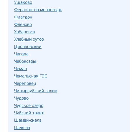
Ушаково
Ферапонтов монастырь
Фиагдон
Флёново
Хабаровск
Хлебный хутор
Циолковский
Чагода
Чебоксары
Чемал
Чемальская ГЭС
Череповец
Чивыркуйский залив
Чудово
Чудское озеро
Чуйский тракт
Шаман-скала
Шексна