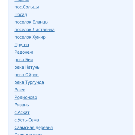
пос.Сольцы
Посад
поселок Еланцы
посёлок Листвянка
поселок Хужир
Прутня
Радонеж
река Бия
река Катунь
река Ойрок
река Тургунда
Ржев
Родионово
Рязань
с.Аскат
с.Усть-Сема
Саамская деревня