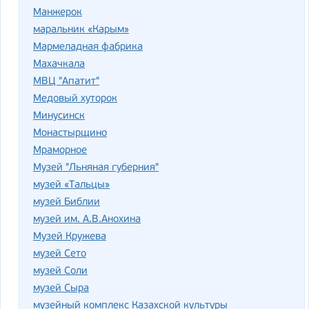
Манжерок
маральник «Карым»
Мармеладная фабрика
Махачкала
МВЦ "Апатит"
Медовый хуторок
Минусинск
Монастырщино
Мраморное
Музей "Льняная губерния"
музей «Тальцы»
музей Библии
музей им. А.В.Анохина
Музей Кружева
музей Сето
музей Соли
музей Сыра
музейный комплекс Казахской культуры