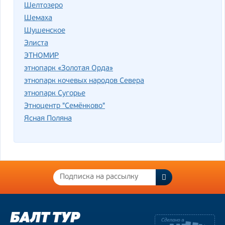
Шелтозеро
Шемаха
Шушенское
Элиста
ЭТНОМИР
этнопарк «Золотая Орда»
этнопарк кочевых народов Севера
этнопарк Сугорье
Этноцентр "Семёнково"
Ясная Поляна