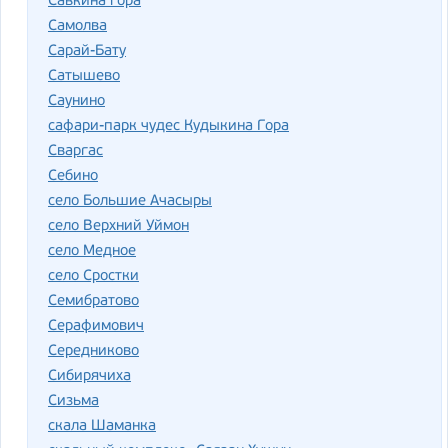
Савкина гора
Самолва
Сарай-Бату
Сатышево
Саунино
сафари-парк чудес Кудыкина Гора
Сваргас
Себино
село Большие Ачасыры
село Верхний Уймон
село Медное
село Сростки
Семибратово
Серафимович
Середниково
Сибирячиха
Сизьма
скала Шаманка