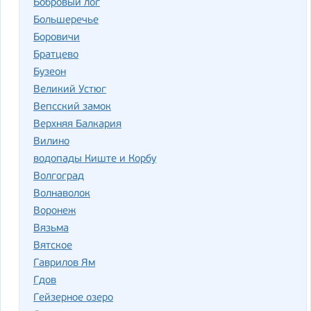
Бобровый лог
Большеречье
Боровичи
Братцево
Бузеон
Великий Устюг
Вепсский замок
Верхняя Балкария
Вилино
водопады Киште и Корбу
Волгоград
Волнаволок
Воронеж
Вязьма
Вятское
Гаврилов Ям
Гдов
Гейзерное озеро