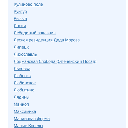
Куликово поле
Кунгур
Кызыл
Ласпи
Лебединый заказник
Лесная резиденция Деда Мороза
Липецк
Лихославль
Лоцманская Слобода (Опеченский Посад)
Львовка
Любенск
Любинское
Любытино
Лядины
Майкоп
Максимиха
Малиновая ферма
Малые Корелы