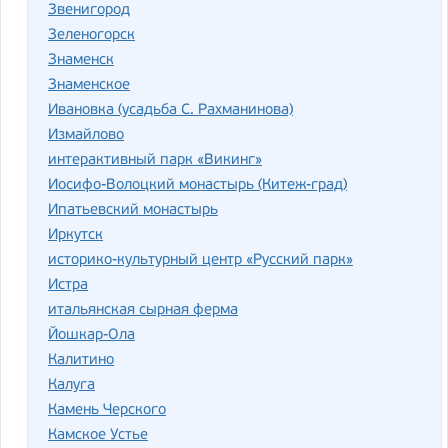
Звенигород
Зеленогорск
Знаменск
Знаменское
Ивановка (усадьба С. Рахманинова)
Измайлово
интерактивный парк «Викинг»
Иосифо-Волоцкий монастырь (Китеж-град)
Ипатьевский монастырь
Иркутск
историко-культурный центр «Русский парк»
Истра
итальянская сырная ферма
Йошкар-Ола
Калитино
Калуга
Камень Черского
Камское Устье