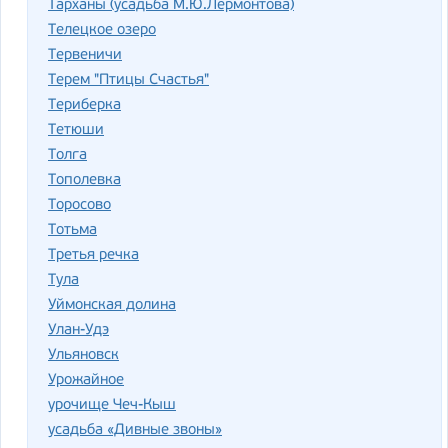
Тарханы (усадьба М.Ю.Лермонтова)
Телецкое озеро
Тервеничи
Терем "Птицы Счастья"
Териберка
Тетюши
Толга
Тополевка
Торосово
Тотьма
Третья речка
Тула
Уймонская долина
Улан-Удэ
Ульяновск
Урожайное
урочище Чеч-Кыш
усадьба «Дивные звоны»