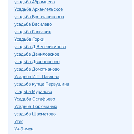
усадьба Абрамцево
Усадьба Архангельское
усадьба Брянчаниновых
усадьба Василево
усадьба Гальских
Усадьба Горки
усадьба Д.Веневитинова
усадьба Даниловское
усадьба Дворяниново
усадьба Домотканово
Усадьба И.П. Павлова
усадьба купца Первушина
усадьба Мураново
Усадьба Остафьево
Усадьба Тюрюминых
усадьба Шахматово
Утес
Уч-Энмек