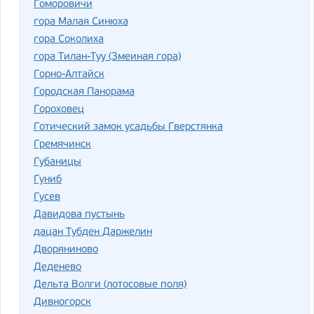
Гоморовичи
гора Малая Синюха
гора Соколиха
гора Тилан-Туу (Змеиная гора)
Горно-Алтайск
Городская Панорама
Гороховец
Готический замок усадьбы Гверстянка
Гремячинск
Губаницы
Гуниб
Гусев
Давидова пустынь
дацан Тубден Даржелин
Дворяниново
Деденево
Дельта Волги (лотосовые поля)
Дивногорск