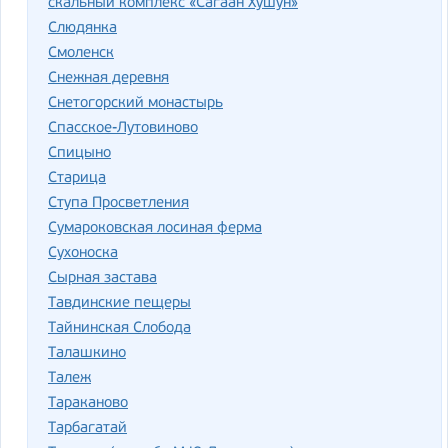
скальный комплекс «Сагаан Хушун»
Слюдянка
Смоленск
Снежная деревня
Снетогорский монастырь
Спасское-Лутовиново
Спицыно
Старица
Ступа Просветления
Сумароковская лосиная ферма
Сухоноска
Сырная застава
Тавдинские пещеры
Тайнинская Слобода
Талашкино
Талеж
Тараканово
Тарбагатай