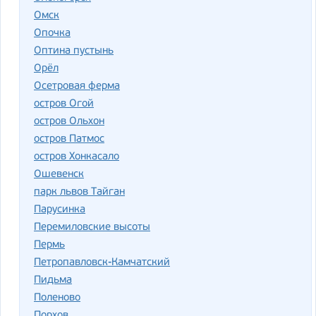
Омск
Опочка
Оптина пустынь
Орёл
Осетровая ферма
остров Огой
остров Ольхон
остров Патмос
остров Хонкасало
Ошевенск
парк львов Тайган
Парусинка
Перемиловские высоты
Пермь
Петропавловск-Камчатский
Пидьма
Поленово
Порхов