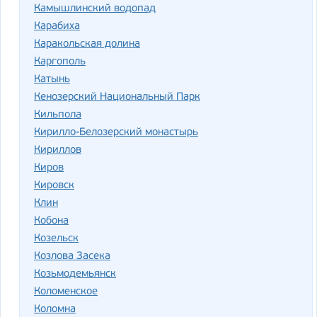
Камышлинский водопад
Карабиха
Каракольская долина
Каргополь
Катынь
Кенозерский Национальный Парк
Кильпола
Кирилло-Белозерский монастырь
Кириллов
Киров
Кировск
Клин
Кобона
Козельск
Козлова Засека
Козьмодемьянск
Коломенское
Коломна