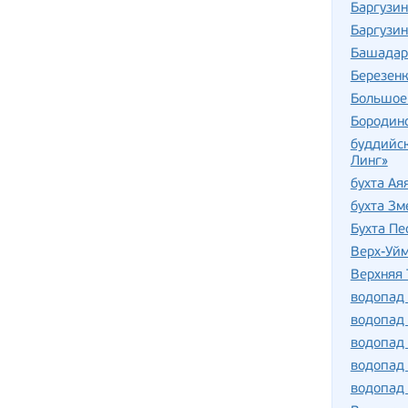
Баргузин
Баргузин
Башадар
Березен
Большое
Бородин
буддийс
Линг»
бухта Ая
бухта Зм
Бухта Пе
Верх-Уй
Верхняя 
водопад
водопад 
водопад
водопад 
водопад