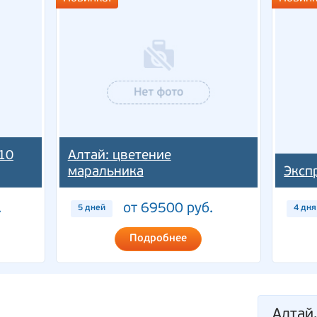
10
Алтай: цветение
маральника
Эксп
.
от 69500 руб.
5 дней
4 дня
Подробнее
Алтай,