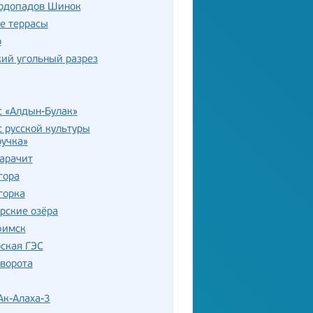
водопадов Шинок
е террасы
р
ий угольный разрез
с «Алдын-Булак»
 русской культуры
ручка»
арачит
гора
горка
рские озёра
фимск
ская ГЭС
ворота
Ак-Алаха-3