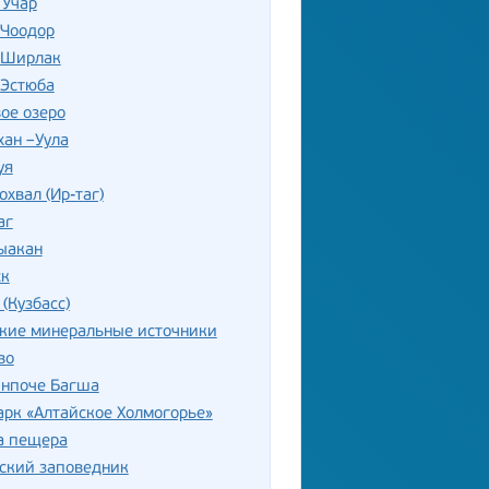
 Учар
 Чоодор
 Ширлак
 Эстюба
ое озеро
хан –Уула
уя
охвал (Ир-таг)
аг
ыакан
ск
 (Кузбасс)
ские минеральные источники
во
инпоче Багша
рк «Алтайское Холмогорье»
а пещера
ский заповедник