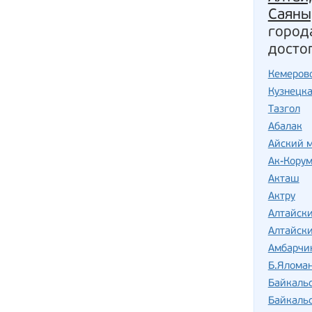
Саяны
город
досто
Кемеров
Кузнецка
Тазгол
Абалак
Айский 
Ак-Кору
Акташ
Актру
Алтайск
Алтайски
Амбарчи
Б.Ялома
Байкаль
Байкаль