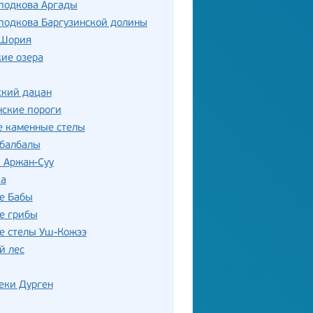
 подкова Аргады
подкова Баргузинской долины
 Шория
ие озера
ский дацан
нские пороги
е каменные стелы
 балбалы
 Аржан-Суу
ка
е Бабы
е грибы
е стелы Уш-Кожээ
й лес
еки Дурген