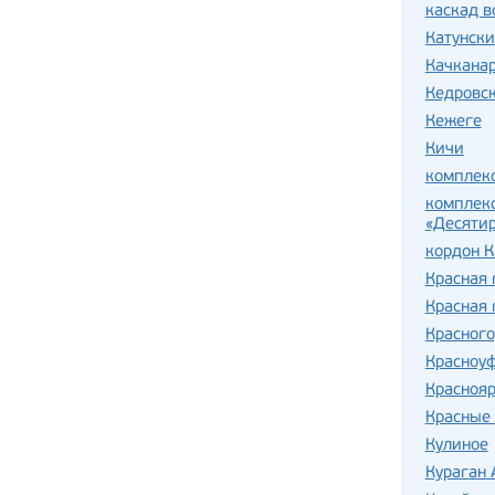
каскад 
Катунски
Качкана
Кедровск
Кежеге
Кичи
комплек
комплекс
«Десяти
кордон К
Красная 
Красная 
Красного
Красноу
Краснояр
Красные 
Кулиное
Кураган 