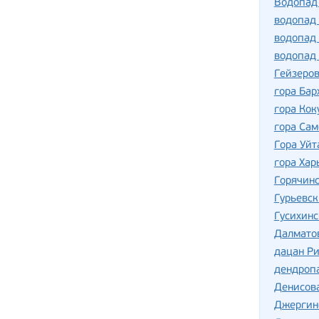
Водопад
водопад
водопад
водопад
Гейзеров
гора Бар
гора Кок
гора Сам
Гора Уйт
гора Хар
Горячин
Гурьевск
Гусихин
Далмато
дацан Р
дендропа
Денисов
Джергин