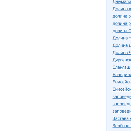
Джумали
Долина 
долина р
долина р
долина 
Долина т
Долина 
Долина 
Дургенск
Елангаш
Еландин
Енисейс
Енисейск
заповедн
заповед
заповедн
Застава
Зелёная 