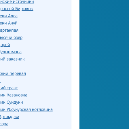
нские источники
красной Бирюксы
еки Алла
еки Ануй
Сартакпая
ысячи озер
царей
Чулышмана
ий заказник
ский перевал
к
ий тракт
ик Казановка
ник Сундуки
ик Убсунурская котловина
 Аргамджи
гора