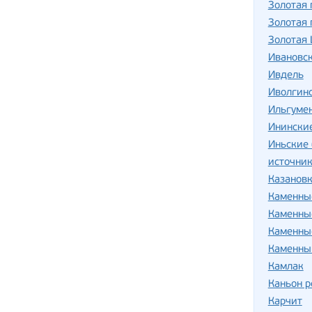
Золотая
Золотая 
Золотая
Ивановск
Ивдель
Иволгин
Ильгуме
Инински
Иньские
источник
Казанов
Каменны
Каменны
Каменны
Каменны
Камлак
Каньон р
Карчит