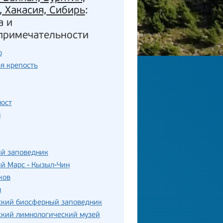
, Хакасия, Сибирь
:
а и
примечательности
о
я крепость
мост
м
ий заповедник
й Марс - Кызыл-Чин
ков
н
ский биосферный заповедник
ский лимнологический музей