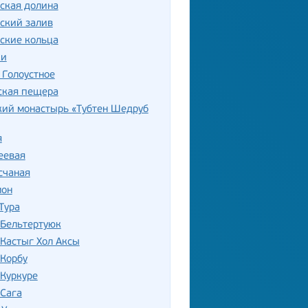
ская долина
ский залив
ские кольца
ки
 Голоустное
ская пещера
кий монастырь «Тубтен Шедруб
я
еевая
счаная
мон
Тура
 Бельтертуюк
Кастыг Хол Аксы
 Корбу
Куркуре
 Сага