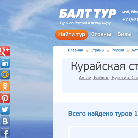
моб, Wha
+7 (92
Туры по России и всему миру
Найти тур
Страны
Визы
Главная
Страны
Россия
Алт
Курайская с
Алтай, Байкал, Бурятия, Са
Всего найдено туров 