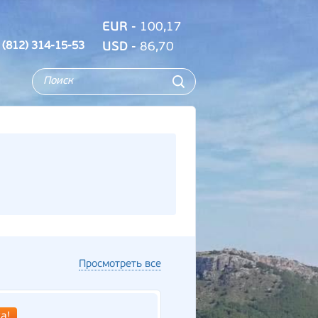
EUR
- 100,17
 (812) 314-15-53
USD
- 86,70
Просмотреть все
а!
Новинка!