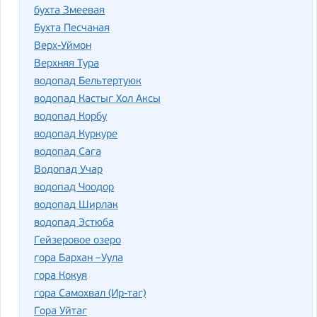
бухта Змеевая
Бухта Песчаная
Верх-Уймон
Верхняя Тура
водопад Бельтертуюк
водопад Кастыг Хол Аксы
водопад Корбу
водопад Куркуре
водопад Сага
Водопад Учар
водопад Чоодор
водопад Ширлак
водопад Эстюба
Гейзеровое озеро
гора Бархан –Уула
гора Кокуя
гора Самохвал (Ир-таг)
Гора Уйтаг