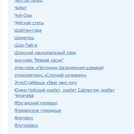
Чертов палец
Чибит
Чуй-Озы
Чуйская степь
Шайтан-гора
Шерегеш
Шор-Тайга
Шорский национальный парк
эко-парк "Мамай хаски"
этно-парк «Легенда» (резиденция шамана)
этнокомплекс «Степной кочевник»
ЭтноСтойбище «Увас мир хот»
Южно-Чуйский хребет, хребет Сайлюгем, хребет
Чихачева
Ябоганский перевал
Яломанское городище
Ялутовск
Ялуторовск