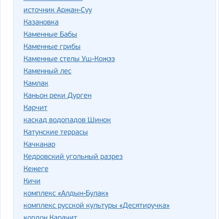
источник Аржан-Суу
Казановка
Каменные Бабы
Каменные грибы
Каменные стелы Уш-Кожээ
Каменный лес
Камлак
Каньон реки Дурген
Карчит
каскад водопадов Шинок
Катунские террасы
Качканар
Кедровский угольный разрез
Кежеге
Кичи
комплекс «Алдын-Булак»
комплекс русской культуры «Десятиручка»
кордон Карачит