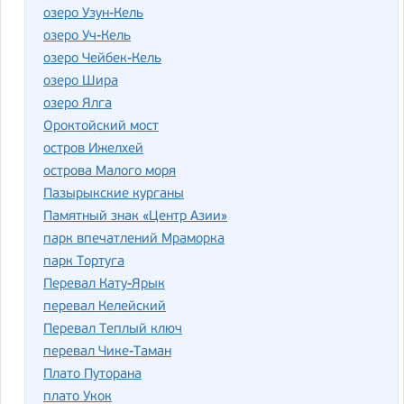
озеро Узун-Кель
озеро Уч-Кель
озеро Чейбек-Кель
озеро Шира
озеро Ялга
Ороктойский мост
остров Ижелхей
острова Малого моря
Пазырыкские курганы
Памятный знак «Центр Азии»
парк впечатлений Мраморка
парк Тортуга
Перевал Кату-Ярык
перевал Келейский
Перевал Теплый ключ
перевал Чике-Таман
Плато Путорана
плато Укок