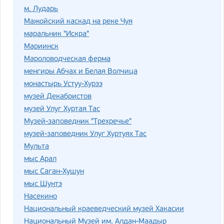
м. Лударь
Мажойский каскад на реке Чуя
маральник "Искра"
Мариинск
Мароловодческая ферма
менгиры Абчах и Белая Волчица
монастырь Устуу-Хурээ
музей Декабристов
музей Улуг Хуртая Тас
Музей-заповедник "Трехречье"
музей-заповедник Улуг Хуртуях Тас
Мульта
мыс Арал
мыс Саган-Хушун
мыс Шунтэ
Насекино
Национальный краеведческий музей Хакасии
Национальный Музей им. Алдан-Маадыр