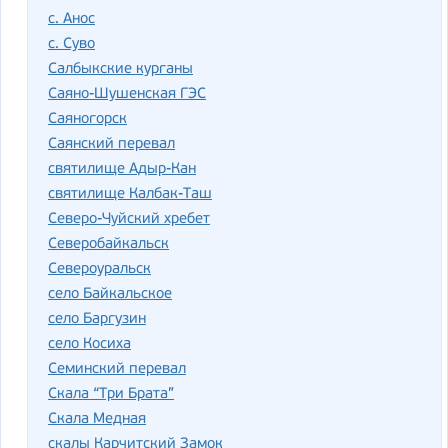
с. Анос
с. Суво
Салбыкские курганы
Саяно-Шушенская ГЭС
Саяногорск
Саянский перевал
святилище Адыр-Кан
святилище Калбак-Таш
Северо-Чуйский хребет
Северобайкальск
Североуральск
село Байкальское
село Баргузин
село Косиха
Семинский перевал
Скала “Три Брата”
Скала Медная
скалы Карчитский Замок