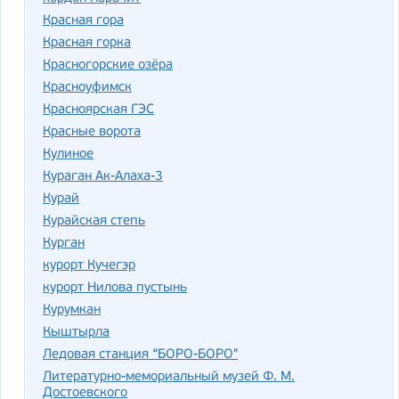
Красная гора
Красная горка
Красногорские озёра
Красноуфимск
Красноярская ГЭС
Красные ворота
Кулиное
Кураган Ак-Алаха-3
Курай
Курайская степь
Курган
курорт Кучегэр
курорт Нилова пустынь
Курумкан
Кыштырла
Ледовая станция “БОРО-БОРО"
Литературно-мемориальный музей Ф. М.
Достоевского