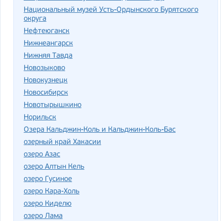
Национальный музей Усть-Ордынского Бурятского
округа
Нефтеюганск
Нижнеангарск
Нижняя Тавда
Новозыково
Новокузнецк
Новосибирск
Новотырышкино
Норильск
Озера Кальджин-Коль и Кальджин-Коль-Бас
озерный край Хакасии
озеро Азас
озеро Алтын Кель
озеро Гусиное
озеро Кара-Холь
озеро Киделю
озеро Лама