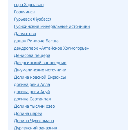
гора Харыакан
Горячинск
Гурьевск (Кузбасс)
Гусихинские минеральные источники
Далматово
дацан Ринпоче Багша
дендропарк «Алтайское Холмогорье»
Денисова пещера
Джергинский заповедник
Джумалинские источники
Долина красной Бирюксы
долина реки Алла
долина реки Ануй
долина Сартакпая
Долина тысячи озер
Долина царей
Долина Чулышмана
Дургенский заказник