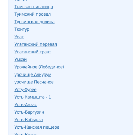
Томская писаница
Туимский провал
Тункинская долина
Тюнгур
Уват
Улаганский перевал
Улаганский тракт
Умхэй
Урожайное (Лебединое)
урочище Аккурум
урочище Песчаное
Усту-Хурее
Усть Камышта - 1
Усть-Анзас
Усть-Баргузин
Усть-Кабырза
Усть-Канская пещера