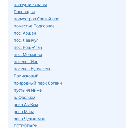
плачущие скалы
Полеводка
полуостров Святой нос
поместье Подгорное
пос. Аршан
пос. Жемчуг
пос. Кош-Агач
пос. Монахово
поселок Иня
поселок Купчегень
Приисковый
природный парк Ергаки
пустыня Ийме
р. Фролиха
река Ак-Кем
река Мана
река Чулышман
РЕТРОПАРК