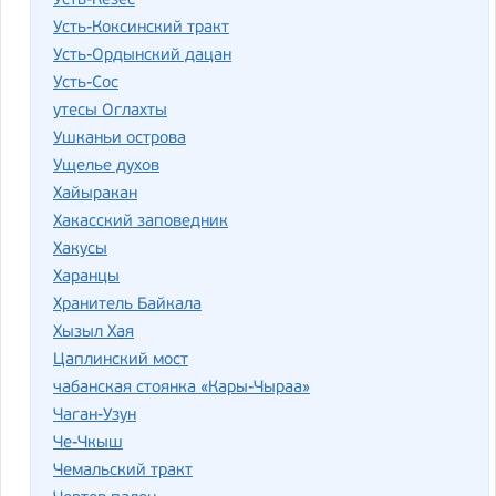
Усть-Кезес
Усть-Коксинский тракт
Усть-Ордынский дацан
Усть-Сос
утесы Оглахты
Ушканьи острова
Ущелье духов
Хайыракан
Хакасский заповедник
Хакусы
Харанцы
Хранитель Байкала
Хызыл Хая
Цаплинский мост
чабанская стоянка «Кары-Чыраа»
Чаган-Узун
Че-Чкыш
Чемальский тракт