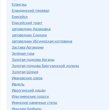
Елангаш
Еландинский перевал
Енисейск
Енисейский тракт
заповедник Казановка
заповедник Сундуки
заповедник Убсунурская котловина
Застава Аргамджи
Зелёная гора
Золотая подкова Аргады
Золотая подкова Баргузинской долины
Золотая Шория
Ивановские озера
Ивдель
Иволгинский дацан
Ильгуменские пороги
Ининские каменные стелы
Иньские балбалы