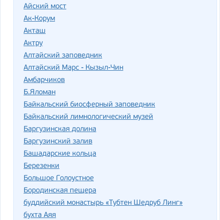
Айский мост
Ак-Корум
Акташ
Актру
Алтайский заповедник
Алтайский Марс - Кызыл-Чин
Амбарчиков
Б.Яломан
Байкальский биосферный заповедник
Байкальский лимнологический музей
Баргузинская долина
Баргузинский залив
Башадарские кольца
Березенки
Большое Голоустное
Бородинская пещера
буддийский монастырь «Тубтен Шедруб Линг»
бухта Аяя