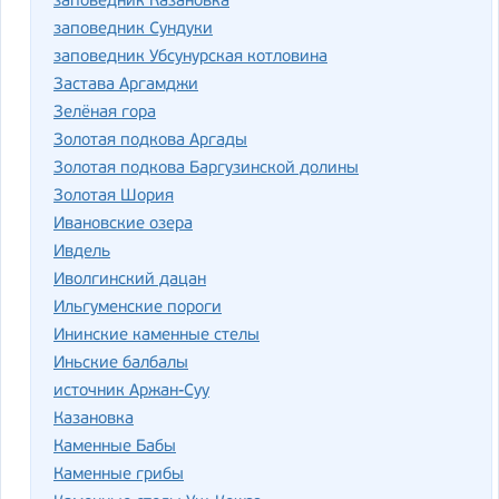
заповедник Казановка
заповедник Сундуки
заповедник Убсунурская котловина
Застава Аргамджи
Зелёная гора
Золотая подкова Аргады
Золотая подкова Баргузинской долины
Золотая Шория
Ивановские озера
Ивдель
Иволгинский дацан
Ильгуменские пороги
Ининские каменные стелы
Иньские балбалы
источник Аржан-Суу
Казановка
Каменные Бабы
Каменные грибы