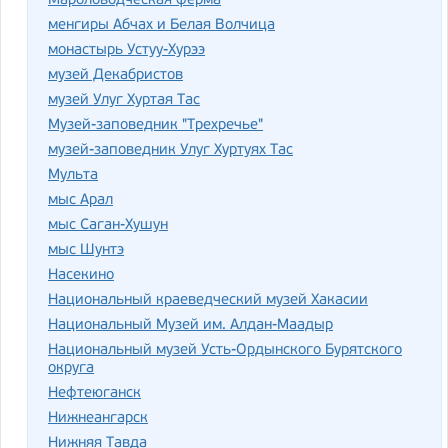
Мароловодческая ферма
менгиры Абчах и Белая Волчица
монастырь Устуу-Хурээ
музей Декабристов
музей Улуг Хуртая Тас
Музей-заповедник "Трехречье"
музей-заповедник Улуг Хуртуях Тас
Мульта
мыс Арал
мыс Саган-Хушун
мыс Шунтэ
Насекино
Национальный краеведческий музей Хакасии
Национальный Музей им. Алдан-Маадыр
Национальный музей Усть-Ордынского Бурятского
округа
Нефтеюганск
Нижнеангарск
Нижняя Тавда