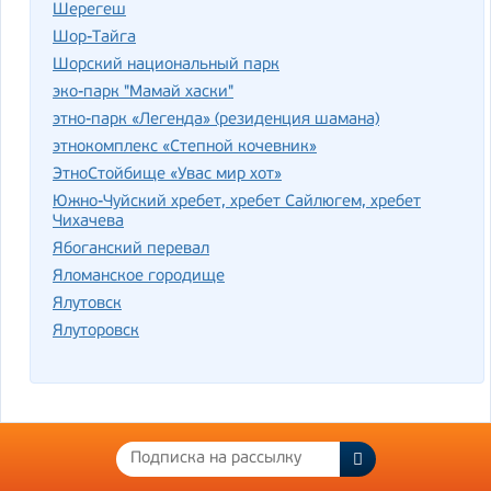
Шерегеш
Шор-Тайга
Шорский национальный парк
эко-парк "Мамай хаски"
этно-парк «Легенда» (резиденция шамана)
этнокомплекс «Степной кочевник»
ЭтноСтойбище «Увас мир хот»
Южно-Чуйский хребет, хребет Сайлюгем, хребет
Чихачева
Ябоганский перевал
Яломанское городище
Ялутовск
Ялуторовск