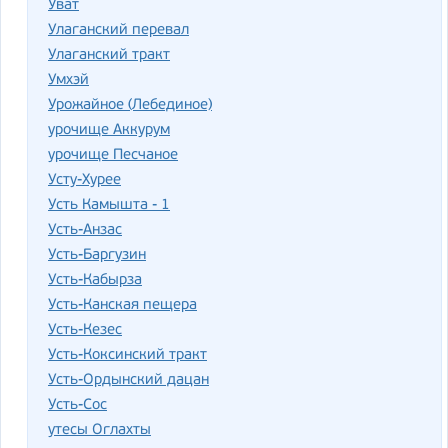
Уват
Улаганский перевал
Улаганский тракт
Умхэй
Урожайное (Лебединое)
урочище Аккурум
урочище Песчаное
Усту-Хурее
Усть Камышта - 1
Усть-Анзас
Усть-Баргузин
Усть-Кабырза
Усть-Канская пещера
Усть-Кезес
Усть-Коксинский тракт
Усть-Ордынский дацан
Усть-Сос
утесы Оглахты