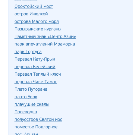
Ороктойский мост
остров Ижелхей
острова Малого моря
Пазырыкские курганы
Памятный знак «Центр Азии»
парк впечатлений Мраморка
парк Тортуга
Перевал Кату-Ярык
перевал Келейский
Перевал Теплый ключ
перевал Чике-Таман
Плато Путорана
плато Укок
плачущие скалы
Полеводка
полуостров Святой нос
поместье Подгорное
пос. Аршан