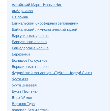
Алтайский Марс - Кызыл-Чин
Амбарчиков
Б.Яломан
Байкальский биосферный заповедник
Байкальский лимнологический музей
Баргузинская долина
Баргузинский залив
Башадарские кольца
Березенки
Большое Голоустное
Бородинская пещера
буддийский монастырь «Тубтен Шедруб Линг»
бухта Аяя
бухта Змеевая
Бухта Песчаная
Верх-Уймон
Верхняя Тура
водопад Бельтертуюк