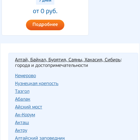
7 дней
от 0 руб.
Подробнее
Алтай, Байкал, Бурятия, Саяны, Хакасия, Сибирь
:
города и достопримечательности
Кемерово
Кузнецкая крепость
Тазгол
Абалак
Айский мост
Ак-Корум
Акташ
Актру
Алтайский заповедник