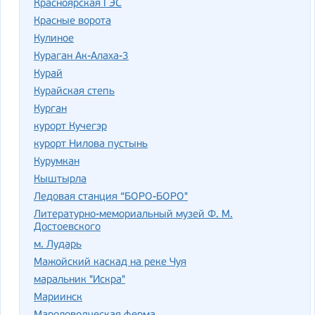
Красноярская ГЭС
Красные ворота
Кулиное
Кураган Ак-Алаха-3
Курай
Курайская степь
Курган
курорт Кучегэр
курорт Нилова пустынь
Курумкан
Кыштырла
Ледовая станция “БОРО-БОРО"
Литературно-мемориальный музей Ф. М.
Достоевского
м. Лударь
Мажойский каскад на реке Чуя
маральник "Искра"
Мариинск