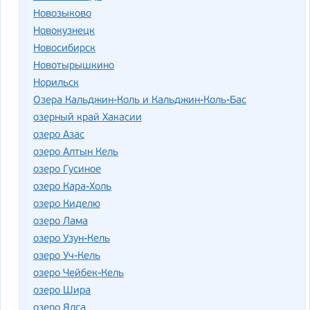
Новозыково
Новокузнецк
Новосибирск
Новотырышкино
Норильск
Озера Кальджин-Коль и Кальджин-Коль-Бас
озерный край Хакасии
озеро Азас
озеро Алтын Кель
озеро Гусиное
озеро Кара-Холь
озеро Киделю
озеро Лама
озеро Узун-Кель
озеро Уч-Кель
озеро Чейбек-Кель
озеро Шира
озеро Ялга