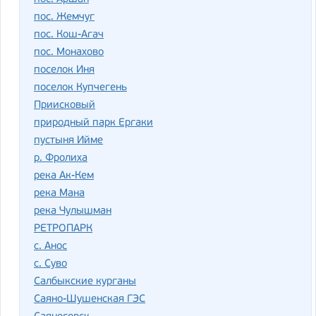
пос. Жемчуг
пос. Кош-Агач
пос. Монахово
поселок Иня
поселок Купчегень
Приисковый
природный парк Ергаки
пустыня Ийме
р. Фролиха
река Ак-Кем
река Мана
река Чулышман
РЕТРОПАРК
с. Анос
с. Суво
Салбыкские курганы
Саяно-Шушенская ГЭС