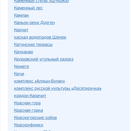
Каменные стелы Уш-Кожээ
Каменный лес
Камлак
Каньон реки Дурген
Карчит
каскад водопадов Шинок
Катунские террасы
Качканар
Кедровский угольный разрез
Кежеге
Кичи
комплекс «Алдын-Булак»
комплекс русской культуры «Десятиручка»
кордон Карачит
Красная гора
Красная горка
Красногорские озёра
Красноуфимск