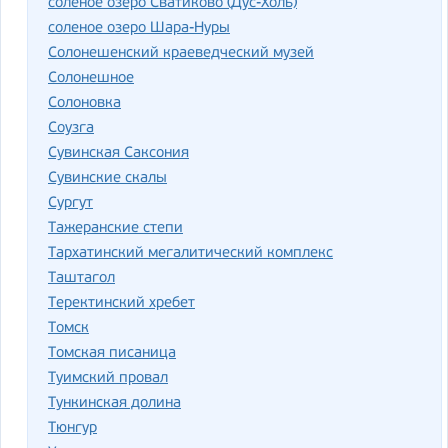
соленое озеро Сватиково (Дус-Холь)
соленое озеро Шара-Нуры
Солонешенский краеведческий музей
Солонешное
Солоновка
Соузга
Сувинская Саксония
Сувинские скалы
Сургут
Тажеранские степи
Тархатинский мегалитический комплекс
Таштагол
Теректинский хребет
Томск
Томская писаница
Туимский провал
Тункинская долина
Тюнгур