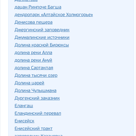
дацан Ринпоче Багша
дендропарк «Алтайское Холмогорье»
Денисова пещера
Джергинский заповедник
Джумалинские источники
Долина красной Бирюксы
долина реки Алла
долина реки Ануй
долина Сартакпая
Долина тысячи озер
Долина царей
Долина Чулышмана
Дургенский заказник
Елангаш
Еландинский перевал
Енисейск
Енисейский тракт