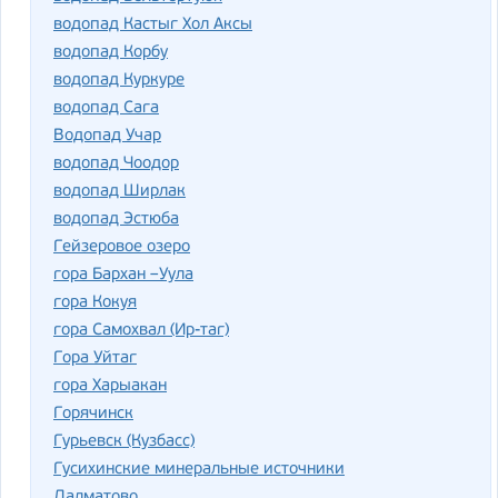
водопад Кастыг Хол Аксы
водопад Корбу
водопад Куркуре
водопад Сага
Водопад Учар
водопад Чоодор
водопад Ширлак
водопад Эстюба
Гейзеровое озеро
гора Бархан –Уула
гора Кокуя
гора Самохвал (Ир-таг)
Гора Уйтаг
гора Харыакан
Горячинск
Гурьевск (Кузбасс)
Гусихинские минеральные источники
Далматово