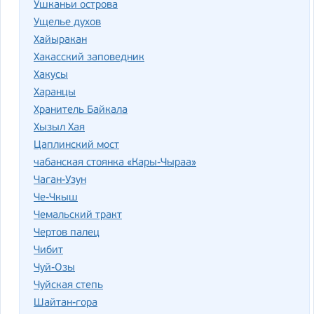
Ушканьи острова
Ущелье духов
Хайыракан
Хакасский заповедник
Хакусы
Харанцы
Хранитель Байкала
Хызыл Хая
Цаплинский мост
чабанская стоянка «Кары-Чыраа»
Чаган-Узун
Че-Чкыш
Чемальский тракт
Чертов палец
Чибит
Чуй-Озы
Чуйская степь
Шайтан-гора