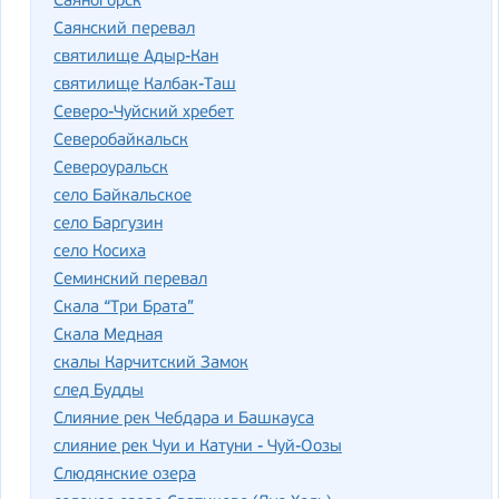
Саяногорск
Саянский перевал
святилище Адыр-Кан
святилище Калбак-Таш
Северо-Чуйский хребет
Северобайкальск
Североуральск
село Байкальское
село Баргузин
село Косиха
Семинский перевал
Скала “Три Брата”
Скала Медная
скалы Карчитский Замок
след Будды
Слияние рек Чебдара и Башкауса
слияние рек Чуи и Катуни - Чуй-Оозы
Слюдянские озера