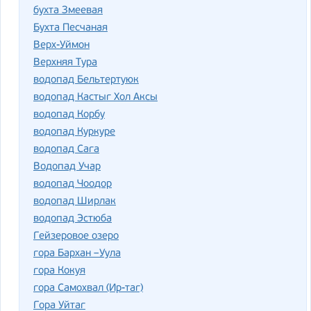
бухта Змеевая
Бухта Песчаная
Верх-Уймон
Верхняя Тура
водопад Бельтертуюк
водопад Кастыг Хол Аксы
водопад Корбу
водопад Куркуре
водопад Сага
Водопад Учар
водопад Чоодор
водопад Ширлак
водопад Эстюба
Гейзеровое озеро
гора Бархан –Уула
гора Кокуя
гора Самохвал (Ир-таг)
Гора Уйтаг