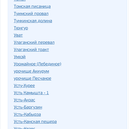
Томская писаница
Туимский провал
Тункинская долина
Тюнгур
Уват
Улаганский перевал
Улаганский тракт
Умхэй
Урожайное (Лебединое)
урочище Аккурум
урочище Песчаное
Усту-Хурее
Усть Камышта - 1
Усть-Анзас
Усть-Баргузин
Усть-Кабырза
Усть-Канская пещера