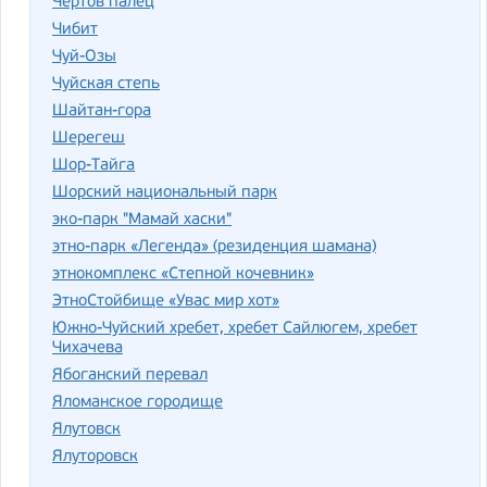
Чертов палец
Чибит
Чуй-Озы
Чуйская степь
Шайтан-гора
Шерегеш
Шор-Тайга
Шорский национальный парк
эко-парк "Мамай хаски"
этно-парк «Легенда» (резиденция шамана)
этнокомплекс «Степной кочевник»
ЭтноСтойбище «Увас мир хот»
Южно-Чуйский хребет, хребет Сайлюгем, хребет
Чихачева
Ябоганский перевал
Яломанское городище
Ялутовск
Ялуторовск