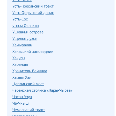
Усть-Кезес
Усть-Коксинский тракт
Усть-Ордынский дацан
Усть-Сос
утесы Оглахты
Ушканьи острова
Ущелье духов
Хайыракан
Хакасский заповедник
Хакусы
Харанцы
Хранитель Байкала
Хызыл Хая
Цаплинский мост
чабанская стоянка «Кары-Чыраа»
Чаган-Узун
Че-Чкыш
Чемальский тракт