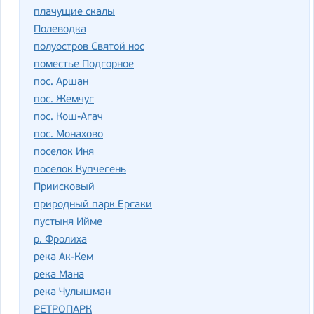
плачущие скалы
Полеводка
полуостров Святой нос
поместье Подгорное
пос. Аршан
пос. Жемчуг
пос. Кош-Агач
пос. Монахово
поселок Иня
поселок Купчегень
Приисковый
природный парк Ергаки
пустыня Ийме
р. Фролиха
река Ак-Кем
река Мана
река Чулышман
РЕТРОПАРК