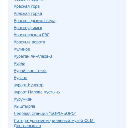
Красная гора
Красная горка
Красногорские озёра
Красноуфимск
Красноярская ГЭС
Красные ворота
Кулиное
Кураган Ак-Алаха-3
Курай
Курайская степь
Курган
курорт Кучегэр
курорт Нилова пустынь
Курумкан
Кыштырла
Ледовая станция “БОРО-БОРО"
Литературно-мемориальный музей Ф. М.
Достоевского