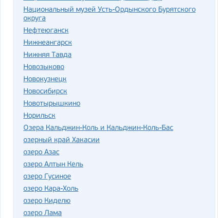
Национальный музей Усть-Ордынского Бурятского
округа
Нефтеюганск
Нижнеангарск
Нижняя Тавда
Новозыково
Новокузнецк
Новосибирск
Новотырышкино
Норильск
Озера Кальджин-Коль и Кальджин-Коль-Бас
озерный край Хакасии
озеро Азас
озеро Алтын Кель
озеро Гусиное
озеро Кара-Холь
озеро Киделю
озеро Лама