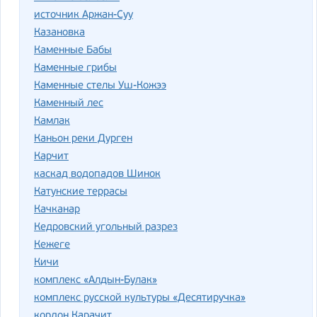
источник Аржан-Суу
Казановка
Каменные Бабы
Каменные грибы
Каменные стелы Уш-Кожээ
Каменный лес
Камлак
Каньон реки Дурген
Карчит
каскад водопадов Шинок
Катунские террасы
Качканар
Кедровский угольный разрез
Кежеге
Кичи
комплекс «Алдын-Булак»
комплекс русской культуры «Десятиручка»
кордон Карачит