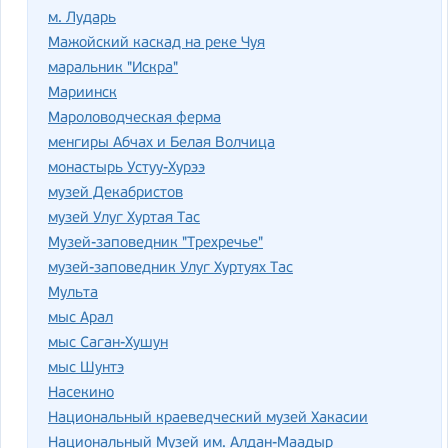
м. Лударь
Мажойский каскад на реке Чуя
маральник "Искра"
Мариинск
Мароловодческая ферма
менгиры Абчах и Белая Волчица
монастырь Устуу-Хурээ
музей Декабристов
музей Улуг Хуртая Тас
Музей-заповедник "Трехречье"
музей-заповедник Улуг Хуртуях Тас
Мульта
мыс Арал
мыс Саган-Хушун
мыс Шунтэ
Насекино
Национальный краеведческий музей Хакасии
Национальный Музей им. Алдан-Маадыр