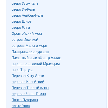
озеро Узун-Кель
озеро Уч-Кель
озеро Чейбек-Кель
озеро Шира
озеро Ялга
Ороктойский мост
остров Ижелхей
острова Малого моря
Пазырыкские курганы
Памятный знак «Центр Азии»
парк впечатлений Мраморка
парк Тортуга
Перевал Кату-Ярык
перевал Келейский
Перевал Теплый ключ
перевал Чике-Таман
Плато Путорана
плато Укок