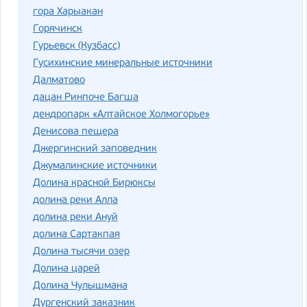
гора Харыакан
Горячинск
Гурьевск (Кузбасс)
Гусихинские минеральные источники
Далматово
дацан Ринпоче Багша
дендропарк «Алтайское Холмогорье»
Денисова пещера
Джергинский заповедник
Джумалинские источники
Долина красной Бирюксы
долина реки Алла
долина реки Ануй
долина Сартакпая
Долина тысячи озер
Долина царей
Долина Чулышмана
Дургенский заказник