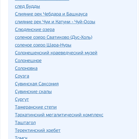
след Будды
Слияние рек Чебдара и Башкауса
слияние рек Чуи и Катуни - Чуй-Оозы
Слюдянские озера
соленое озеро Сватиково (Дус-Холь)
соленое озеро Шара-Нуры
Солонешенский краеведческий музей
Солонешное
Солоновка
Соузга
Сувинская Саксония
Сувинские скалы
Сургут
Тажеранские степи
Тархатинский мегалитический комплекс
Таштагол
Теректинский хребет
Томск