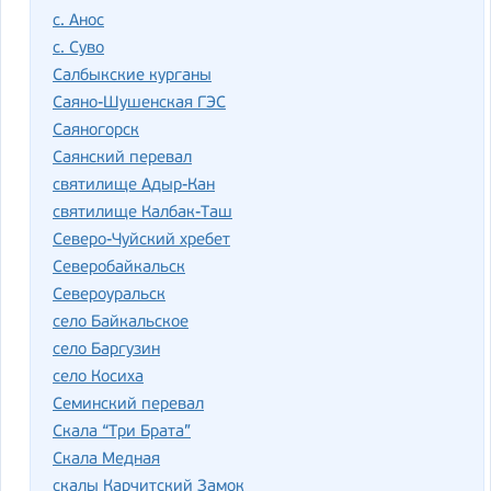
с. Анос
с. Суво
Салбыкские курганы
Саяно-Шушенская ГЭС
Саяногорск
Саянский перевал
святилище Адыр-Кан
святилище Калбак-Таш
Северо-Чуйский хребет
Северобайкальск
Североуральск
село Байкальское
село Баргузин
село Косиха
Семинский перевал
Скала “Три Брата”
Скала Медная
скалы Карчитский Замок