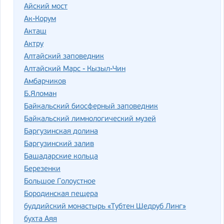
Айский мост
Ак-Корум
Акташ
Актру
Алтайский заповедник
Алтайский Марс - Кызыл-Чин
Амбарчиков
Б.Яломан
Байкальский биосферный заповедник
Байкальский лимнологический музей
Баргузинская долина
Баргузинский залив
Башадарские кольца
Березенки
Большое Голоустное
Бородинская пещера
буддийский монастырь «Тубтен Шедруб Линг»
бухта Аяя