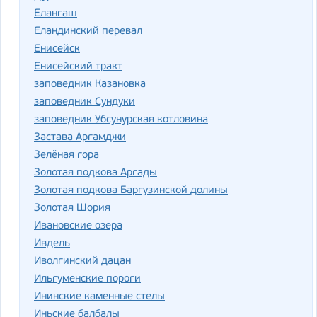
Елангаш
Еландинский перевал
Енисейск
Енисейский тракт
заповедник Казановка
заповедник Сундуки
заповедник Убсунурская котловина
Застава Аргамджи
Зелёная гора
Золотая подкова Аргады
Золотая подкова Баргузинской долины
Золотая Шория
Ивановские озера
Ивдель
Иволгинский дацан
Ильгуменские пороги
Ининские каменные стелы
Иньские балбалы