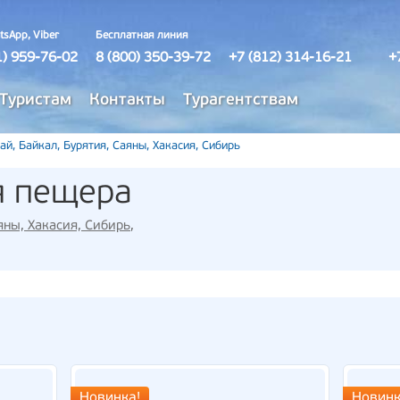
tsApp, Viber
Бесплатная линия
1) 959-76-02
8 (800) 350-39-72
+7 (812) 314-16-21
+
Туристам
Контакты
Турагентствам
ай, Байкал, Бурятия, Саяны, Хакасия, Сибирь
я пещера
яны, Хакасия, Сибирь
,
Новинка!
Новинк