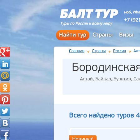
моб, Wha
+7 (92
Туры по России и всему миру
Найти тур
Страны
Визы
Главная
Страны
Россия
Алт
Бородинска
Алтай, Байкал, Бурятия, Са
Всего найдено туров 4
Новинка!