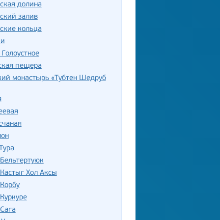
ская долина
ский залив
ские кольца
ки
 Голоустное
ская пещера
кий монастырь «Тубтен Шедруб
я
еевая
счаная
мон
Тура
 Бельтертуюк
Кастыг Хол Аксы
 Корбу
Куркуре
 Сага