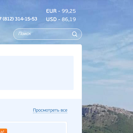
EUR
- 99,25
7 (812) 314-15-53
USD
- 86,19
Просмотреть все
а!
Новинка!