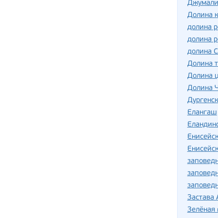
Джумали
Долина 
долина р
долина р
долина 
Долина т
Долина 
Долина 
Дургенск
Елангаш
Еландин
Енисейс
Енисейск
заповедн
заповед
заповедн
Застава
Зелёная 