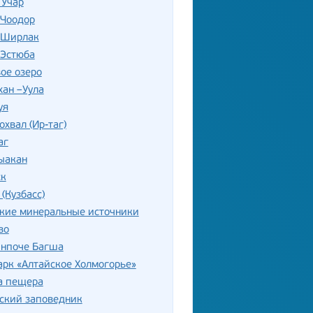
 Учар
 Чоодор
 Ширлак
 Эстюба
ое озеро
хан –Уула
уя
охвал (Ир-таг)
аг
ыакан
ск
 (Кузбасс)
ские минеральные источники
во
инпоче Багша
рк «Алтайское Холмогорье»
а пещера
ский заповедник