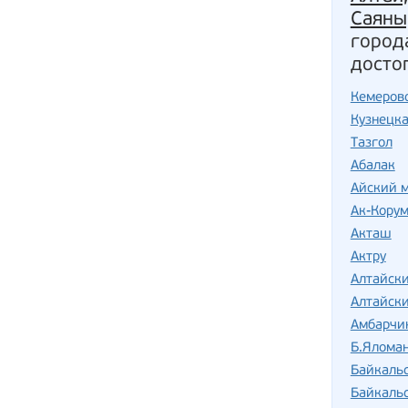
Саяны
город
досто
Кемеров
Кузнецка
Тазгол
Абалак
Айский 
Ак-Кору
Акташ
Актру
Алтайск
Алтайски
Амбарчи
Б.Ялома
Байкаль
Байкаль