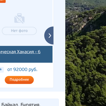
ическая Хакасия - 6
Поднебесье Саян - 5
от 55400 ру
5 дней
от 92000 руб.
й
Подробнее
Подробнее
 Байкал, Бурятия,