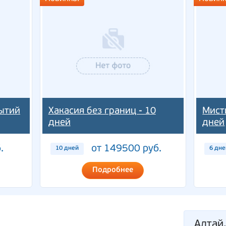
ытий
Хакасия без границ - 10
Мист
дней
дней
.
от 149500 руб.
10 дней
6 дне
Подробнее
Алтай,