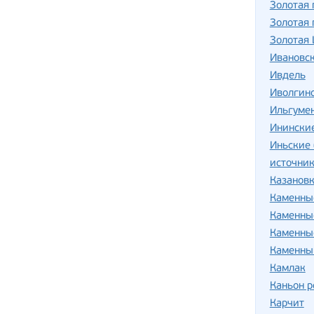
Золотая
Золотая 
Золотая
Ивановск
Ивдель
Иволгин
Ильгуме
Инински
Иньские
источник
Казанов
Каменны
Каменны
Каменны
Каменны
Камлак
Каньон р
Карчит