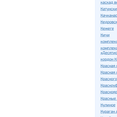
каскад 
Катунски
Качкана
Кедровск
Кежеге
Кичи
комплек
комплекс
«Десяти
кордон К
Красная 
Красная 
Красного
Красноу
Краснояр
Красные 
Кулиное
Кураган 