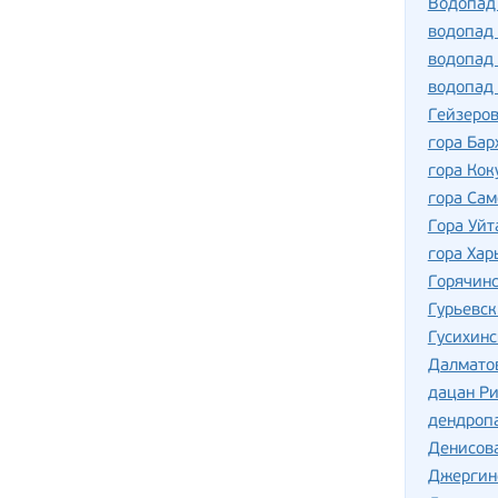
Водопад
водопад
водопад
водопад
Гейзеров
гора Бар
гора Кок
гора Сам
Гора Уйт
гора Хар
Горячин
Гурьевск
Гусихин
Далмато
дацан Р
дендропа
Денисов
Джергин