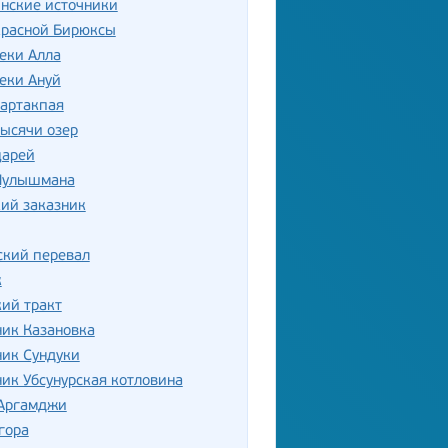
нские источники
красной Бирюксы
еки Алла
еки Ануй
Сартакпая
ысячи озер
царей
Чулышмана
ий заказник
ский перевал
к
ий тракт
ик Казановка
ник Сундуки
ик Убсунурская котловина
 Аргамджи
гора