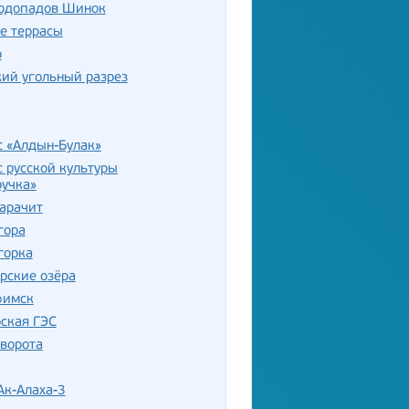
водопадов Шинок
е террасы
р
ий угольный разрез
с «Алдын-Булак»
 русской культуры
ручка»
арачит
гора
горка
рские озёра
фимск
ская ГЭС
ворота
Ак-Алаха-3