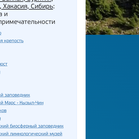
, Хакасия, Сибирь
:
а и
примечательности
о
я крепость
мост
м
ий заповедник
й Марс - Кызыл-Чин
ков
н
ский биосферный заповедник
ский лимнологический музей