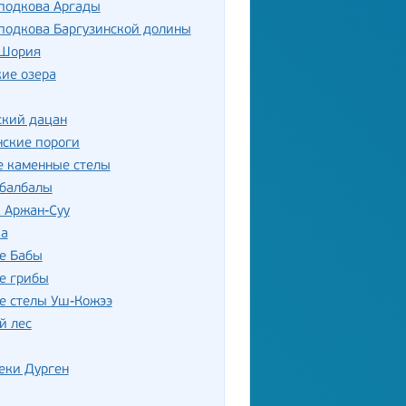
 подкова Аргады
подкова Баргузинской долины
 Шория
ие озера
ский дацан
нские пороги
е каменные стелы
 балбалы
 Аржан-Суу
ка
е Бабы
е грибы
е стелы Уш-Кожээ
й лес
еки Дурген