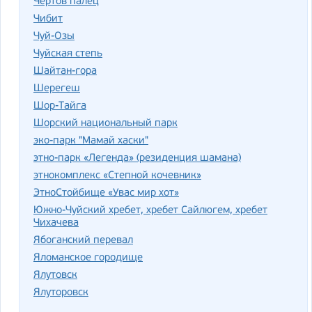
Чертов палец
Чибит
Чуй-Озы
Чуйская степь
Шайтан-гора
Шерегеш
Шор-Тайга
Шорский национальный парк
эко-парк "Мамай хаски"
этно-парк «Легенда» (резиденция шамана)
этнокомплекс «Степной кочевник»
ЭтноСтойбище «Увас мир хот»
Южно-Чуйский хребет, хребет Сайлюгем, хребет
Чихачева
Ябоганский перевал
Яломанское городище
Ялутовск
Ялуторовск