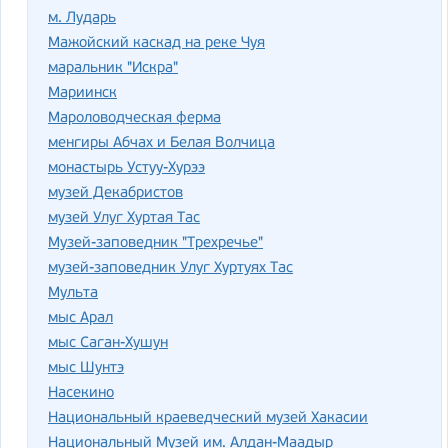
м. Лударь
Мажойский каскад на реке Чуя
маральник "Искра"
Мариинск
Мароловодческая ферма
менгиры Абчах и Белая Волчица
монастырь Устуу-Хурээ
музей Декабристов
музей Улуг Хуртая Тас
Музей-заповедник "Трехречье"
музей-заповедник Улуг Хуртуях Тас
Мульта
мыс Арал
мыс Саган-Хушун
мыс Шунтэ
Насекино
Национальный краеведческий музей Хакасии
Национальный Музей им. Алдан-Маадыр