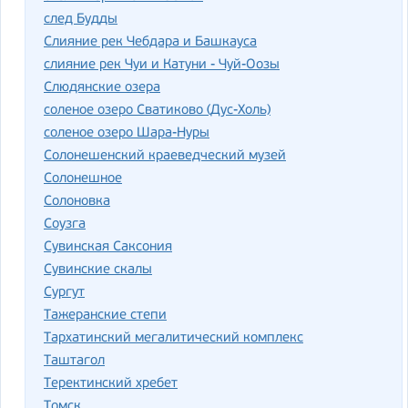
след Будды
Слияние рек Чебдара и Башкауса
слияние рек Чуи и Катуни - Чуй-Оозы
Слюдянские озера
соленое озеро Сватиково (Дус-Холь)
соленое озеро Шара-Нуры
Солонешенский краеведческий музей
Солонешное
Солоновка
Соузга
Сувинская Саксония
Сувинские скалы
Сургут
Тажеранские степи
Тархатинский мегалитический комплекс
Таштагол
Теректинский хребет
Томск