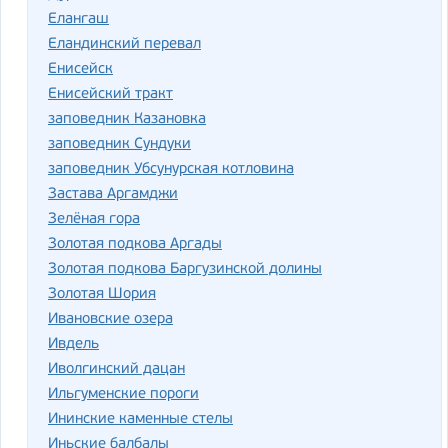
Елангаш
Еландинский перевал
Енисейск
Енисейский тракт
заповедник Казановка
заповедник Сундуки
заповедник Убсунурская котловина
Застава Аргамджи
Зелёная гора
Золотая подкова Аргады
Золотая подкова Баргузинской долины
Золотая Шория
Ивановские озера
Ивдель
Иволгинский дацан
Ильгуменские пороги
Ининские каменные стелы
Иньские балбалы