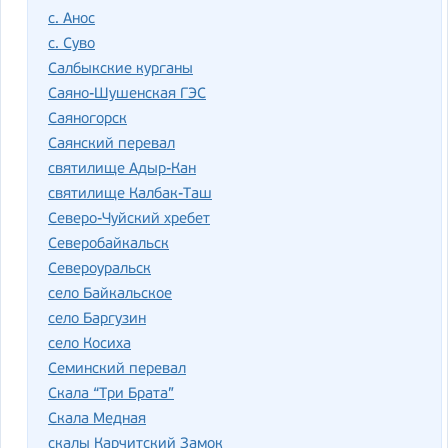
с. Анос
с. Суво
Салбыкские курганы
Саяно-Шушенская ГЭС
Саяногорск
Саянский перевал
святилище Адыр-Кан
святилище Калбак-Таш
Северо-Чуйский хребет
Северобайкальск
Североуральск
село Байкальское
село Баргузин
село Косиха
Семинский перевал
Скала “Три Брата”
Скала Медная
скалы Карчитский Замок