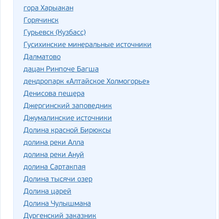
гора Харыакан
Горячинск
Гурьевск (Кузбасс)
Гусихинские минеральные источники
Далматово
дацан Ринпоче Багша
дендропарк «Алтайское Холмогорье»
Денисова пещера
Джергинский заповедник
Джумалинские источники
Долина красной Бирюксы
долина реки Алла
долина реки Ануй
долина Сартакпая
Долина тысячи озер
Долина царей
Долина Чулышмана
Дургенский заказник