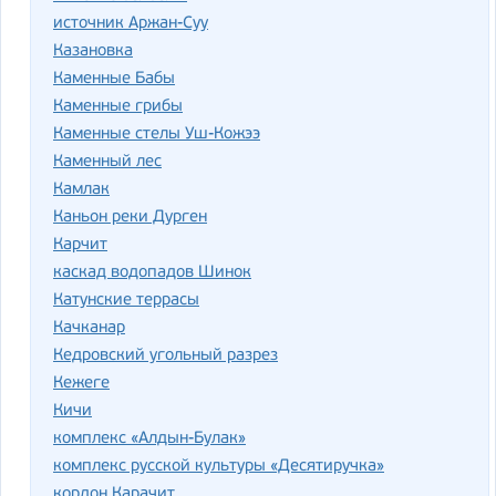
источник Аржан-Суу
Казановка
Каменные Бабы
Каменные грибы
Каменные стелы Уш-Кожээ
Каменный лес
Камлак
Каньон реки Дурген
Карчит
каскад водопадов Шинок
Катунские террасы
Качканар
Кедровский угольный разрез
Кежеге
Кичи
комплекс «Алдын-Булак»
комплекс русской культуры «Десятиручка»
кордон Карачит