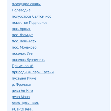
плачущие скалы
Полеводка
полуостров Святой нос
поместье Подгорное
пос. Аршан
пос. Жемчуг
пос. Кош-Агач
пос. Монахово
поселок Иня
поселок Купчегень
Приисковый
природный парк Ергаки
пустыня Ийме
р. Фролиха
река Ак-Кем
река Мана
река Чулышман
РЕТРОПАРК