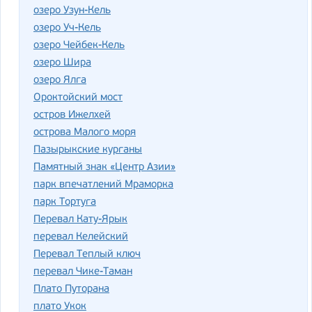
озеро Узун-Кель
озеро Уч-Кель
озеро Чейбек-Кель
озеро Шира
озеро Ялга
Ороктойский мост
остров Ижелхей
острова Малого моря
Пазырыкские курганы
Памятный знак «Центр Азии»
парк впечатлений Мраморка
парк Тортуга
Перевал Кату-Ярык
перевал Келейский
Перевал Теплый ключ
перевал Чике-Таман
Плато Путорана
плато Укок