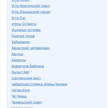
Усть-Кезес
Усть-Коксинский тракт
Усть-Ордынский дацан
Усть-Сос
утесы Оглахты
Ушканьи острова
Ущелье духов
Хайыракан
Хакасский заповедник
Хакусы
Харанцы
Хранитель Байкала
Хызыл Хая
Цаплинский мост
чабанская стоянка «Кары-Чыраа»
Чаган-Узун
Че-Чкыш
Чемальский тракт