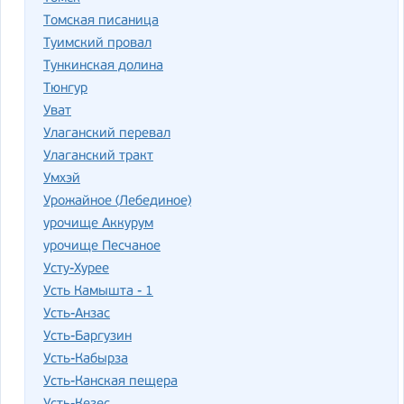
Томская писаница
Туимский провал
Тункинская долина
Тюнгур
Уват
Улаганский перевал
Улаганский тракт
Умхэй
Урожайное (Лебединое)
урочище Аккурум
урочище Песчаное
Усту-Хурее
Усть Камышта - 1
Усть-Анзас
Усть-Баргузин
Усть-Кабырза
Усть-Канская пещера