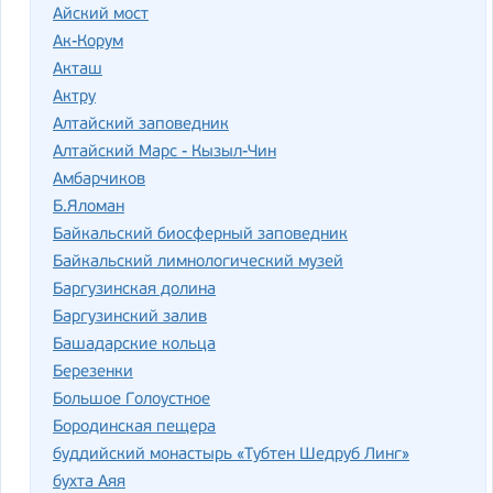
Айский мост
Ак-Корум
Акташ
Актру
Алтайский заповедник
Алтайский Марс - Кызыл-Чин
Амбарчиков
Б.Яломан
Байкальский биосферный заповедник
Байкальский лимнологический музей
Баргузинская долина
Баргузинский залив
Башадарские кольца
Березенки
Большое Голоустное
Бородинская пещера
буддийский монастырь «Тубтен Шедруб Линг»
бухта Аяя