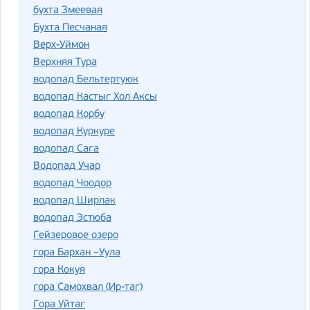
бухта Змеевая
Бухта Песчаная
Верх-Уймон
Верхняя Тура
водопад Бельтертуюк
водопад Кастыг Хол Аксы
водопад Корбу
водопад Куркуре
водопад Сага
Водопад Учар
водопад Чоодор
водопад Ширлак
водопад Эстюба
Гейзеровое озеро
гора Бархан –Уула
гора Кокуя
гора Самохвал (Ир-таг)
Гора Уйтаг