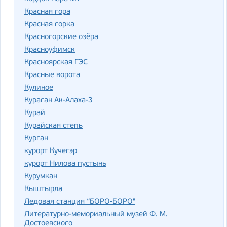
Красная гора
Красная горка
Красногорские озёра
Красноуфимск
Красноярская ГЭС
Красные ворота
Кулиное
Кураган Ак-Алаха-3
Курай
Курайская степь
Курган
курорт Кучегэр
курорт Нилова пустынь
Курумкан
Кыштырла
Ледовая станция “БОРО-БОРО"
Литературно-мемориальный музей Ф. М.
Достоевского