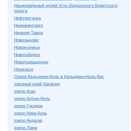
Национальный музей Усть-Ордынского Бурятского
округа
Нефтеюганск
Нижнеангарск
Нижняя Тавда
Новозыково
Новокузнецк
Новосибирск
Новотырышкино
Норильск
Озера Кальджин-Коль и Кальджин-Коль-Бас
озерный край Хакасии
озеро Азас
озеро Алтын Кель
озеро Гусиное
озеро Кара-Холь
озеро Киделю
озеро Лама