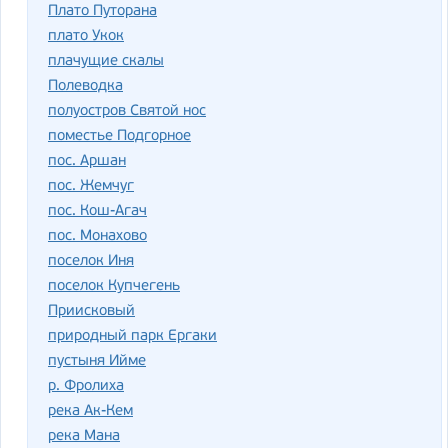
Плато Путорана
плато Укок
плачущие скалы
Полеводка
полуостров Святой нос
поместье Подгорное
пос. Аршан
пос. Жемчуг
пос. Кош-Агач
пос. Монахово
поселок Иня
поселок Купчегень
Приисковый
природный парк Ергаки
пустыня Ийме
р. Фролиха
река Ак-Кем
река Мана