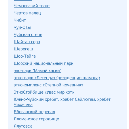
Чемальский тракт
Чертов палец
Чибит
Чуй-Озы
Чуйская степь
Шайтан-гора
Шерегеш
Шор-Тайга
Шорский национальный парк
эко-парк "Мамай хаски"
этно-парк «Легенда» (резиденция шамана)
этнокомплекс «Степной кочевник»
ЭтноСтойбище «Увас мир хот»
Южно-Чуйский хребет, хребет Сайлюгем, хребет
Чихачева
Ябоганский перевал
Яломанское городище
Ялутовск