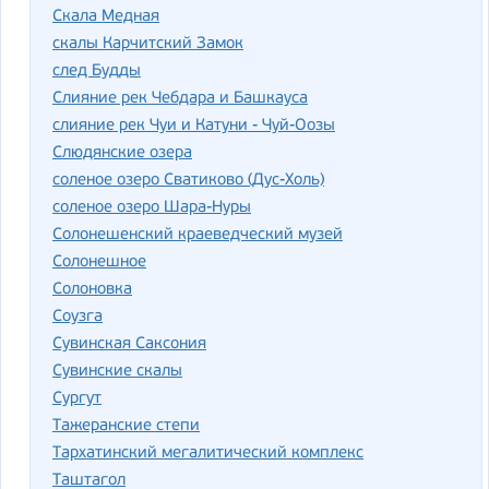
Скала Медная
скалы Карчитский Замок
след Будды
Слияние рек Чебдара и Башкауса
слияние рек Чуи и Катуни - Чуй-Оозы
Слюдянские озера
соленое озеро Сватиково (Дус-Холь)
соленое озеро Шара-Нуры
Солонешенский краеведческий музей
Солонешное
Солоновка
Соузга
Сувинская Саксония
Сувинские скалы
Сургут
Тажеранские степи
Тархатинский мегалитический комплекс
Таштагол