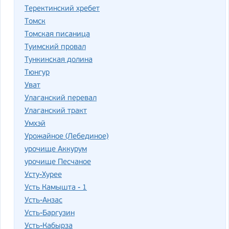
Теректинский хребет
Томск
Томская писаница
Туимский провал
Тункинская долина
Тюнгур
Уват
Улаганский перевал
Улаганский тракт
Умхэй
Урожайное (Лебединое)
урочище Аккурум
урочище Песчаное
Усту-Хурее
Усть Камышта - 1
Усть-Анзас
Усть-Баргузин
Усть-Кабырза