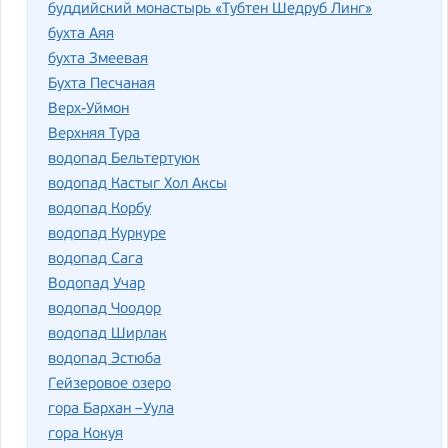
буддийский монастырь «Тубтен Шедруб Линг»
бухта Аяя
бухта Змеевая
Бухта Песчаная
Верх-Уймон
Верхняя Тура
водопад Бельтертуюк
водопад Кастыг Хол Аксы
водопад Корбу
водопад Куркуре
водопад Сага
Водопад Учар
водопад Чоодор
водопад Ширлак
водопад Эстюба
Гейзеровое озеро
гора Бархан –Уула
гора Кокуя