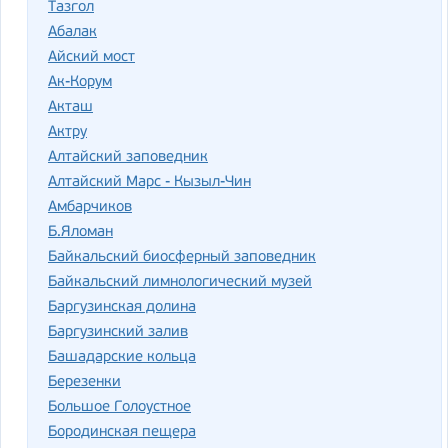
Тазгол
Абалак
Айский мост
Ак-Корум
Акташ
Актру
Алтайский заповедник
Алтайский Марс - Кызыл-Чин
Амбарчиков
Б.Яломан
Байкальский биосферный заповедник
Байкальский лимнологический музей
Баргузинская долина
Баргузинский залив
Башадарские кольца
Березенки
Большое Голоустное
Бородинская пещера