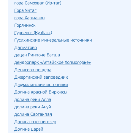
гора Самохвал (Ир-таг)
Гора Уйтаг
гора Харыакан
Горячинск
Гурьевск (Кузбасс)
Гусихинские минеральные источники
Далматово
дацан Ринпоче Багша
дендропарк «Алтайское Холмогорье»
Денисова пещера
Джергинский заповедник
Джумалинские источники
Долина красной Бирюксы
долина реки Алла
долина реки Ануй
долина Сартакпая
Долина тысячи озер
Долина царей