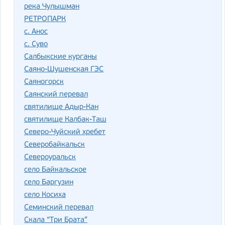
река Чулышман
РЕТРОПАРК
с. Анос
с. Суво
Салбыкские курганы
Саяно-Шушенская ГЭС
Саяногорск
Саянский перевал
святилище Адыр-Кан
святилище Калбак-Таш
Северо-Чуйский хребет
Северобайкальск
Североуральск
село Байкальское
село Баргузин
село Косиха
Семинский перевал
Скала “Три Брата”