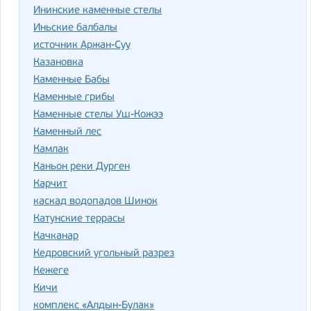
Ининские каменные стелы
Иньские балбалы
источник Аржан-Суу
Казановка
Каменные Бабы
Каменные грибы
Каменные стелы Уш-Кожээ
Каменный лес
Камлак
Каньон реки Дурген
Карчит
каскад водопадов Шинок
Катунские террасы
Качканар
Кедровский угольный разрез
Кежеге
Кичи
комплекс «Алдын-Булак»