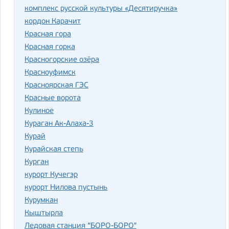
комплекс русской культуры «Десятиручка»
кордон Карачит
Красная гора
Красная горка
Красногорские озёра
Красноуфимск
Красноярская ГЭС
Красные ворота
Кулиное
Кураган Ак-Алаха-3
Курай
Курайская степь
Курган
курорт Кучегэр
курорт Нилова пустынь
Курумкан
Кыштырла
Ледовая станция “БОРО-БОРО"