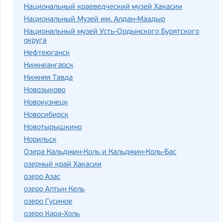
Национальный краеведческий музей Хакасии
Национальный Музей им. Алдан-Маадыр
Национальный музей Усть-Ордынского Бурятского
округа
Нефтеюганск
Нижнеангарск
Нижняя Тавда
Новозыково
Новокузнецк
Новосибирск
Новотырышкино
Норильск
Озера Кальджин-Коль и Кальджин-Коль-Бас
озерный край Хакасии
озеро Азас
озеро Алтын Кель
озеро Гусиное
озеро Кара-Холь