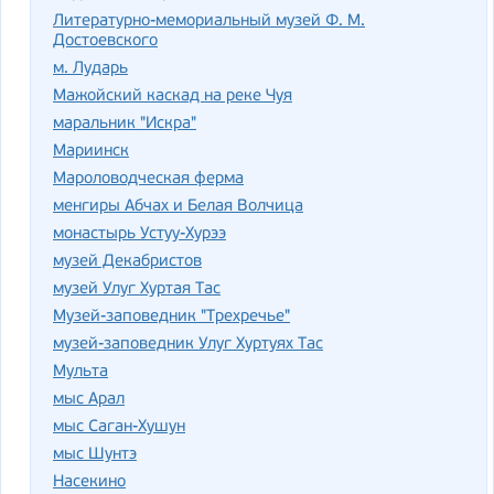
Литературно-мемориальный музей Ф. М.
Достоевского
м. Лударь
Мажойский каскад на реке Чуя
маральник "Искра"
Мариинск
Мароловодческая ферма
менгиры Абчах и Белая Волчица
монастырь Устуу-Хурээ
музей Декабристов
музей Улуг Хуртая Тас
Музей-заповедник "Трехречье"
музей-заповедник Улуг Хуртуях Тас
Мульта
мыс Арал
мыс Саган-Хушун
мыс Шунтэ
Насекино