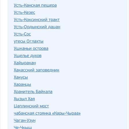
Усть-Канская пещера
Усть-Кезес
Усть-Коксинский тракт
Усть-Ордынский дацан
Усть-Сос
утесы Оглахты
Ушканьи острова
Ущелье духов
Хайыракан
Хакасский заповедник
Хакусы
Харанцы
Хранитель Байкала
Хызыл Хая
Цаплинский мост
чабанская стоянка «Кары-Чыраа»
Чаган-Узун
Че-Чкыш