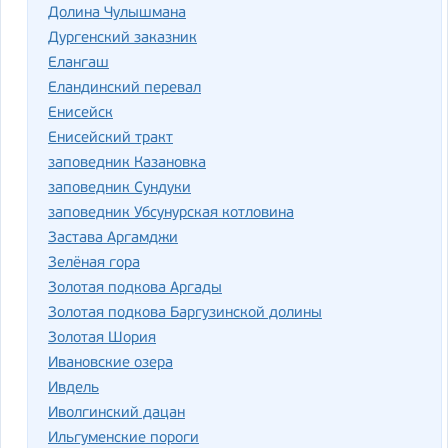
Долина Чулышмана
Дургенский заказник
Елангаш
Еландинский перевал
Енисейск
Енисейский тракт
заповедник Казановка
заповедник Сундуки
заповедник Убсунурская котловина
Застава Аргамджи
Зелёная гора
Золотая подкова Аргады
Золотая подкова Баргузинской долины
Золотая Шория
Ивановские озера
Ивдель
Иволгинский дацан
Ильгуменские пороги