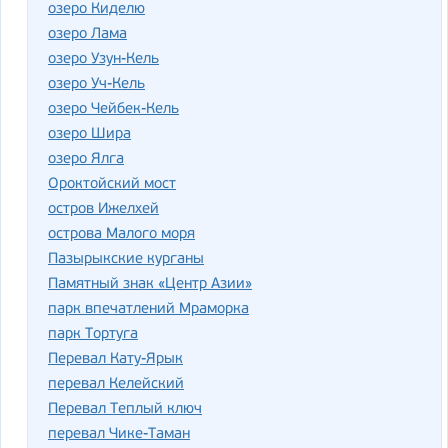
озеро Киделю
озеро Лама
озеро Узун-Кель
озеро Уч-Кель
озеро Чейбек-Кель
озеро Шира
озеро Ялга
Ороктойский мост
остров Ижелхей
острова Малого моря
Пазырыкские курганы
Памятный знак «Центр Азии»
парк впечатлений Мраморка
парк Тортуга
Перевал Кату-Ярык
перевал Келейский
Перевал Теплый ключ
перевал Чике-Таман