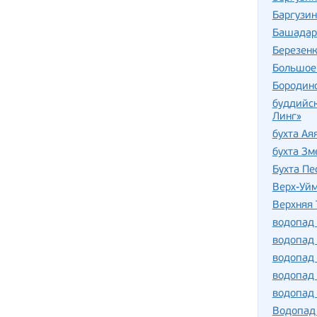
Баргузин
Башадар
Березен
Большое
Бородин
буддийс
Линг»
бухта Ая
бухта Зм
Бухта Пе
Верх-Уй
Верхняя 
водопад
водопад 
водопад
водопад 
водопад
Водопад