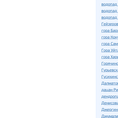
водопад
водопад
водопад
Гейзеров
гора Бар
гора Кок
гора Сам
Гора Уйт
гора Хар
Горячин
Гурьевск
Гусихин
Далмато
дацан Р
дендропа
Денисов
Джергин
Джумали