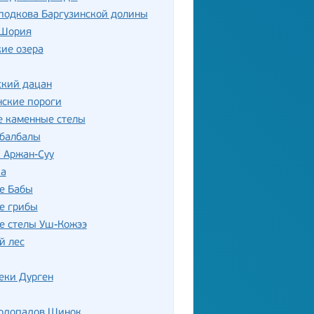
подкова Баргузинской долины
 Шория
ие озера
ский дацан
нские пороги
е каменные стелы
 балбалы
 Аржан-Суу
ка
е Бабы
е грибы
е стелы Уш-Кожээ
й лес
еки Дурген
водопадов Шинок