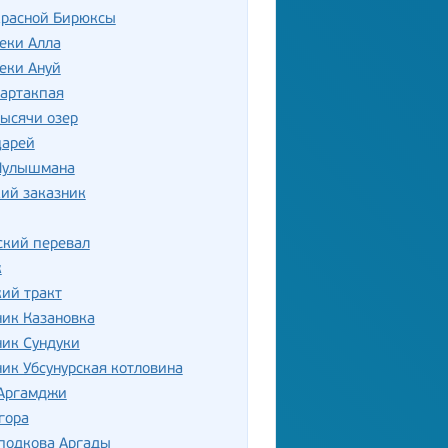
красной Бирюксы
еки Алла
еки Ануй
Сартакпая
ысячи озер
царей
Чулышмана
ий заказник
ский перевал
к
ий тракт
ик Казановка
ник Сундуки
ик Убсунурская котловина
 Аргамджи
гора
 подкова Аргады