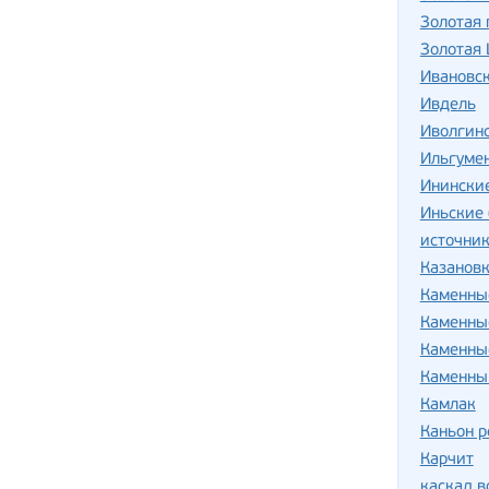
Золотая 
Золотая
Ивановск
Ивдель
Иволгин
Ильгуме
Инински
Иньские
источник
Казанов
Каменны
Каменны
Каменны
Каменны
Камлак
Каньон р
Карчит
каскад 