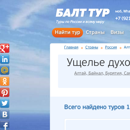
моб, Wha
+7 (92
Туры по России и всему миру
Найти тур
Страны
Визы
Главная
Страны
Россия
Алт
Ущелье дух
Алтай, Байкал, Бурятия, Са
Всего найдено туров 1