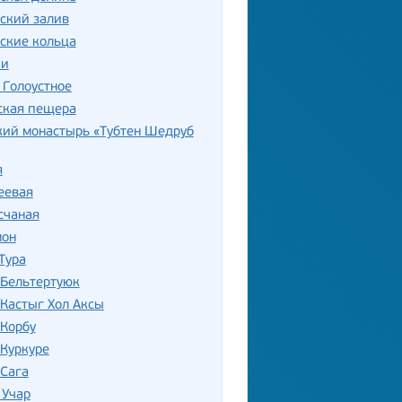
ский залив
ские кольца
ки
 Голоустное
ская пещера
кий монастырь «Тубтен Шедруб
я
еевая
счаная
мон
Тура
 Бельтертуюк
Кастыг Хол Аксы
 Корбу
Куркуре
 Сага
 Учар