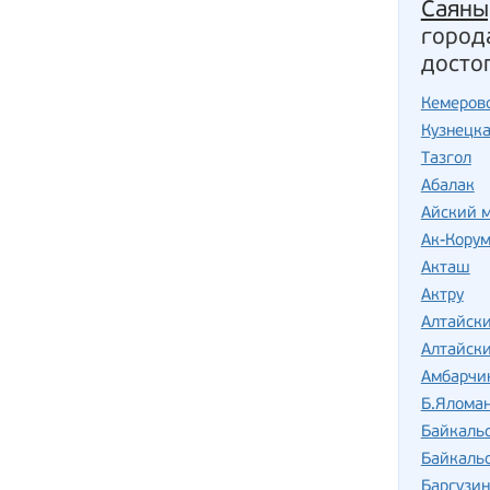
Саяны
город
досто
Кемеров
Кузнецка
Тазгол
Абалак
Айский 
Ак-Кору
Акташ
Актру
Алтайск
Алтайски
Амбарчи
Б.Ялома
Байкаль
Байкаль
Баргузин