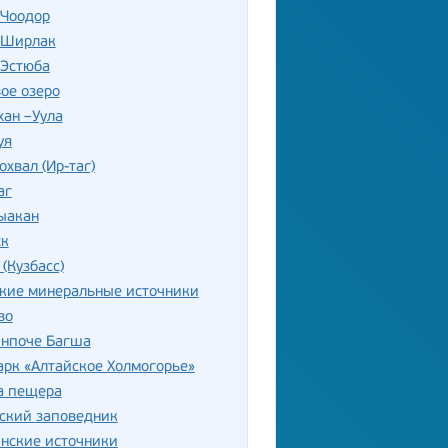
 Чоодор
 Ширлак
 Эстюба
ое озеро
хан –Уула
уя
охвал (Ир-таг)
аг
ыакан
ск
 (Кузбасс)
ские минеральные источники
во
инпоче Багша
рк «Алтайское Холмогорье»
а пещера
ский заповедник
нские источники