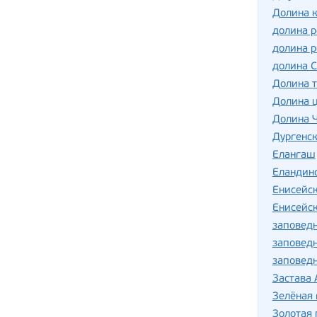
Долина 
долина р
долина р
долина 
Долина т
Долина 
Долина 
Дургенск
Елангаш
Еландин
Енисейс
Енисейск
заповедн
заповед
заповедн
Застава
Зелёная 
Золотая