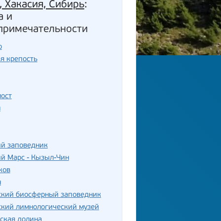
, Хакасия, Сибирь
:
а и
примечательности
о
я крепость
мост
м
ий заповедник
й Марс - Кызыл-Чин
ков
н
ский биосферный заповедник
ский лимнологический музей
ская долина