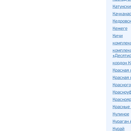
Катунски
Качкана
Кедровск
Кежеге
Кичи
комплек
комплекс
«Десяти
кордон К
Красная 
Красная 
Красного
Красноу
Краснояр
Красные 
Кулиное
Кураган 
Курай