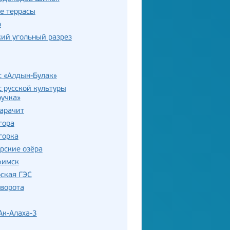
е террасы
р
ий угольный разрез
с «Алдын-Булак»
 русской культуры
ручка»
арачит
гора
горка
рские озёра
фимск
ская ГЭС
ворота
Ак-Алаха-3