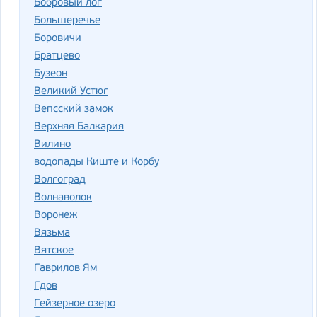
Бобровый лог
Большеречье
Боровичи
Братцево
Бузеон
Великий Устюг
Вепсский замок
Верхняя Балкария
Вилино
водопады Киште и Корбу
Волгоград
Волнаволок
Воронеж
Вязьма
Вятское
Гаврилов Ям
Гдов
Гейзерное озеро