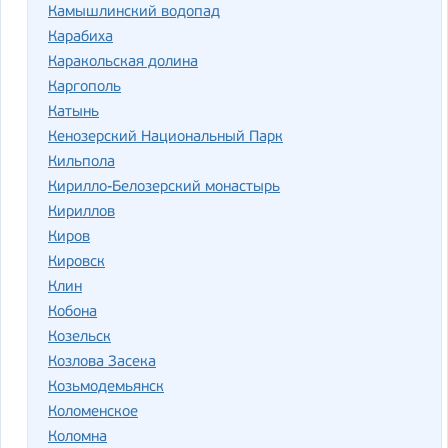
Камышлинский водопад
Карабиха
Каракольская долина
Каргополь
Катынь
Кенозерский Национальный Парк
Кильпола
Кирилло-Белозерский монастырь
Кириллов
Киров
Кировск
Клин
Кобона
Козельск
Козлова Засека
Козьмодемьянск
Коломенское
Коломна