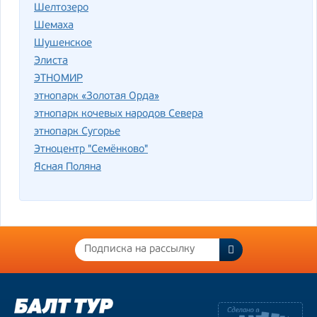
Шелтозеро
Шемаха
Шушенское
Элиста
ЭТНОМИР
этнопарк «Золотая Орда»
этнопарк кочевых народов Севера
этнопарк Сугорье
Этноцентр "Семёнково"
Ясная Поляна