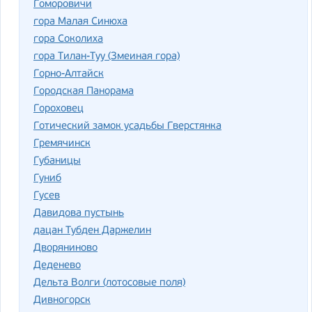
Гоморовичи
гора Малая Синюха
гора Соколиха
гора Тилан-Туу (Змеиная гора)
Горно-Алтайск
Городская Панорама
Гороховец
Готический замок усадьбы Гверстянка
Гремячинск
Губаницы
Гуниб
Гусев
Давидова пустынь
дацан Тубден Даржелин
Дворяниново
Деденево
Дельта Волги (лотосовые поля)
Дивногорск