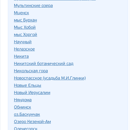
Мультинские озера
Мценск
мыс Бурхан
Мыс Хобой
мыс Хоргой
Научный
Нелазское
Никита
Никитский ботанический сад
Никольская гора
Новоспасское (усадьба М.И.Глинки)
Новые Ельцы
Новый Иерусалим
Няндома
Обнинск
оз.Баскунчак
Озеро Кезеной-Ам
Оленегорск