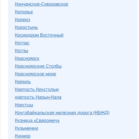
Кончанское-Суворовское
Копорье
Кореиз
Коростынь
Космодром Восточный
Котлас
Котлы
Красноярск
Красноярские Столбы
Красноярское море
Кремль
Крепость Кексгольм
крепость Нарын-Кала
Крестцы
Кругобайкальская железная дорога (КБЖД)
Кузница «Сварожич»
Кузьминки
Кукмор