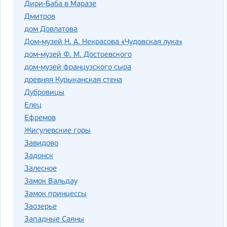
Дири-Баба в Маразе
Дмитров
дом Довлатова
Дом-музей Н. А. Некрасова «Чудовская лука»
дом-музей Ф. М. Достоевского
дом-музей французского сыра
древняя Курыканская стена
Дубровицы
Елец
Ефремов
Жигулевские горы
Завидово
Задонск
Залесное
Замок Вальдау
Замок принцессы
Заозерье
Западные Саяны