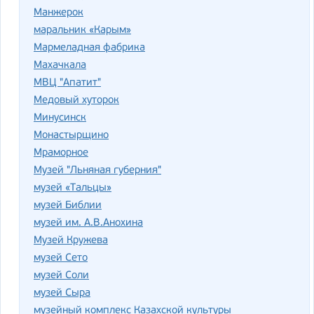
Манжерок
маральник «Карым»
Мармеладная фабрика
Махачкала
МВЦ "Апатит"
Медовый хуторок
Минусинск
Монастырщино
Мраморное
Музей "Льняная губерния"
музей «Тальцы»
музей Библии
музей им. А.В.Анохина
Музей Кружева
музей Сето
музей Соли
музей Сыра
музейный комплекс Казахской культуры