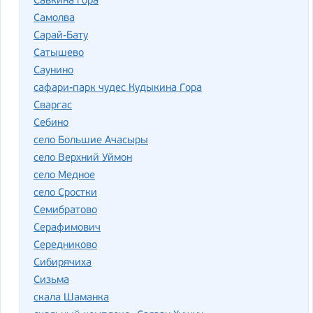
Савкина гора
Самолва
Сарай-Бату
Сатышево
Саунино
сафари-парк чудес Кудыкина Гора
Сваргас
Себино
село Большие Ачасыры
село Верхний Уймон
село Медное
село Сростки
Семибратово
Серафимович
Середниково
Сибирячиха
Сизьма
скала Шаманка