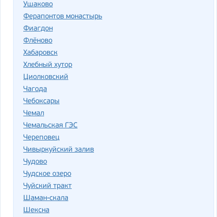
Ушаково
Ферапонтов монастырь
Фиагдон
Флёново
Хабаровск
Хлебный хутор
Циолковский
Чагода
Чебоксары
Чемал
Чемальская ГЭС
Череповец
Чивыркуйский залив
Чудово
Чудское озеро
Чуйский тракт
Шаман-скала
Шексна