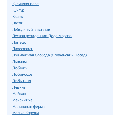
Куликово поле
Кунгур
Кызыл
Ласпи
Лебединый заказник
Лесная резиденция Деда Мороза
Липецк
Лихославль
Лоцманская Слобода (Опеченский Посад)
Львовка
Любенск
Любинское
Любытино
Лядины
Майкоп
Максимиха
Малиновая ферма
Малые Корелы