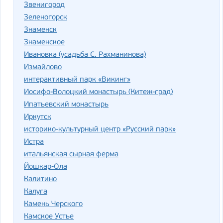
Звенигород
Зеленогорск
Знаменск
Знаменское
Ивановка (усадьба С. Рахманинова)
Измайлово
интерактивный парк «Викинг»
Иосифо-Волоцкий монастырь (Китеж-град)
Ипатьевский монастырь
Иркутск
историко-культурный центр «Русский парк»
Истра
итальянская сырная ферма
Йошкар-Ола
Калитино
Калуга
Камень Черского
Камское Устье