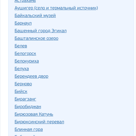
Астрахань
Аушигер (село и термальный источник)
Байкальский музей
Барнаул
Башенный город Эгикал
Башталинское озеро
Белев
Белогорск
Белокуриха
Белуха
Берендеев двор
Берново
Бийск
Бирагзанг
Биробиджан
Бирюзовая Катунь
Бирюксинский перевал
Блинная гора