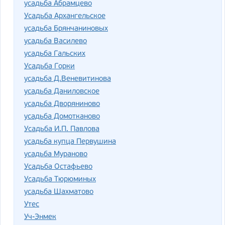
усадьба Абрамцево
Усадьба Архангельское
усадьба Брянчаниновых
усадьба Василево
усадьба Гальских
Усадьба Горки
усадьба Д.Веневитинова
усадьба Даниловское
усадьба Дворяниново
усадьба Домотканово
Усадьба И.П. Павлова
усадьба купца Первушина
усадьба Мураново
Усадьба Остафьево
Усадьба Тюрюминых
усадьба Шахматово
Утес
Уч-Энмек