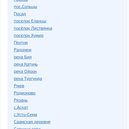
пос.Сольцы
Посад
поселок Еланцы
посёлок Листвянка
поселок Хужир
Прутня
Радонеж
река Бия
река Катунь
река Ойрок
река Тургунда
Ржев
Родионово
Рязань
с.Аскат
с.Усть-Сема
Саамская деревня