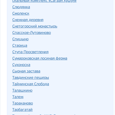
скальный комплекс «Сагаан Хушун»
Слюдянка
Смоленск
Снежная деревня
Снетогорский монастырь
Спасское-Лутовиново
Спицыно
Старица
Ступа Просветления
Сумароковская лосиная ферма
Сухоноска
Сырная застава
Тавдинские пещеры
Тайнинская Слобода
Талашкино
Талеж
Тараканово
Тарбагатай