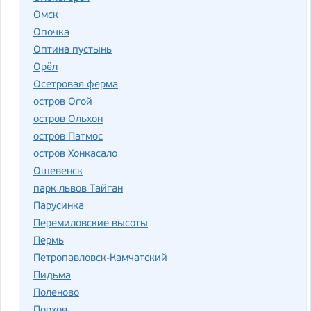
Омск
Опочка
Оптина пустынь
Орёл
Осетровая ферма
остров Огой
остров Ольхон
остров Патмос
остров Хонкасало
Ошевенск
парк львов Тайган
Парусинка
Перемиловские высоты
Пермь
Петропавловск-Камчатский
Пидьма
Поленово
Порхов