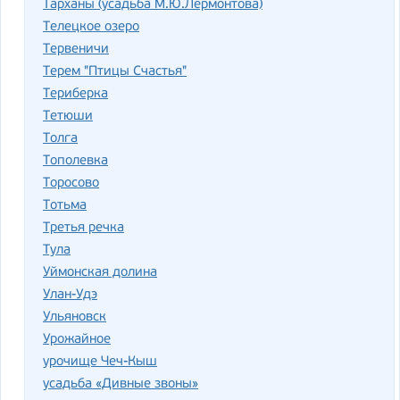
Тарханы (усадьба М.Ю.Лермонтова)
Телецкое озеро
Тервеничи
Терем "Птицы Счастья"
Териберка
Тетюши
Толга
Тополевка
Торосово
Тотьма
Третья речка
Тула
Уймонская долина
Улан-Удэ
Ульяновск
Урожайное
урочище Чеч-Кыш
усадьба «Дивные звоны»