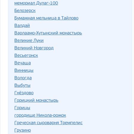
мемориал Дулаг-100
Белозерск
Бумажная мельница в Тайлово
Валдай
Варлаамо-Хутынский монастырь
Великие Луки
Великий Новгород
Весьегонск
Вечаша
Винницы
Вологда
Выбуты
Гнёздово
Горицкий монастырь
Горицы
городище Никола-рожок
Греческая сыроварня Тремпелис
Грузино