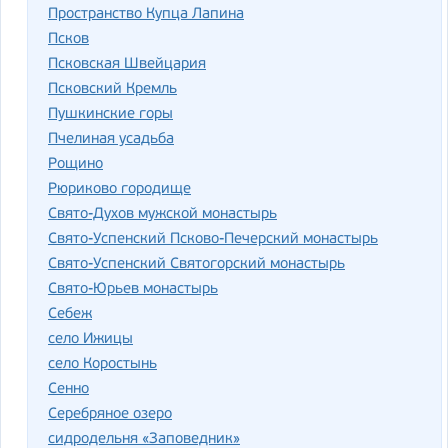
Пространство Купца Лапина
Псков
Псковская Швейцария
Псковский Кремль
Пушкинские горы
Пчелиная усадьба
Рощино
Рюриково городище
Свято-Духов мужской монастырь
Свято-Успенский Псково-Печерский монастырь
Свято-Успенский Святогорский монастырь
Свято-Юрьев монастырь
Себеж
село Ижицы
село Коростынь
Сенно
Серебряное озеро
сидродельня «Заповедник»