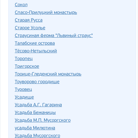
Сокол
Спасо-Прилуцкий монастырь
Старая Русса
Старое Усолье
Страусиная ферма "Львиный страус"
Талабские острова
Тёсово-Нетыльский
Торопец
Тригорское
Троице-Гледенский монастырь
Труворово городище
Туровец
Усадище
Усадьба А.Г. Гагарина
Усадьба Бежаницы
Усадьба М.П. Мусоргского
усадьба Милютина
Усадьба Мусоргского