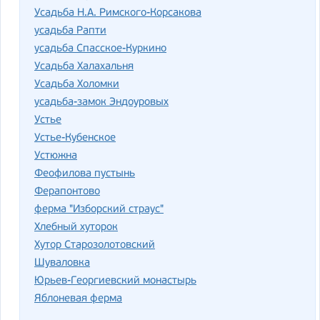
Усадьба Н.А. Римского-Корсакова
усадьба Рапти
усадьба Спасское-Куркино
Усадьба Халахальня
Усадьба Холомки
усадьба-замок Эндоуровых
Устье
Устье-Кубенское
Устюжна
Феофилова пустынь
Ферапонтово
ферма "Изборский страус"
Хлебный хуторок
Хутор Старозолотовский
Шуваловка
Юрьев-Георгиевский монастырь
Яблоневая ферма