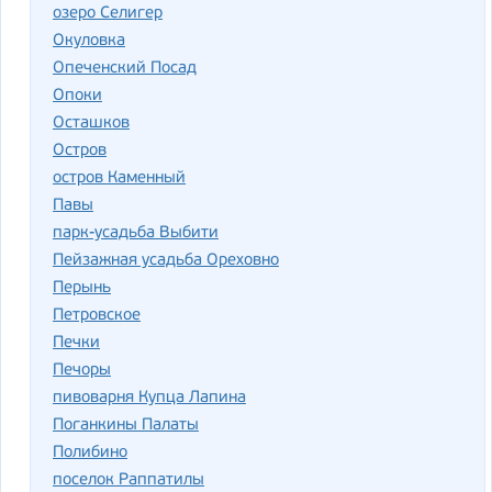
озеро Селигер
Окуловка
Опеченский Посад
Опоки
Осташков
Остров
остров Каменный
Павы
парк-усадьба Выбити
Пейзажная усадьба Ореховно
Перынь
Петровское
Печки
Печоры
пивоварня Купца Лапина
Поганкины Палаты
Полибино
поселок Раппатилы