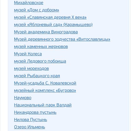
Михайловское
музей «Дом с добром»
музей «Славянская деревня X века»
музей «Яблоневый сад» (Карамышево)
Музей академика Виноградова
Музей деревянного зодчества «Витославлицы»
музей каменных жерновов
Музей Колеса
музей Ледового побоища
музей мореходов
музей Рыбацкого края
Музей-усадьба С. Ковалевской
музейный комплекс «Бугрово»
Наумово
Национальный парк Валдай
Никандрова пустынь
Нилова Пустынь
Озеро Ильмень