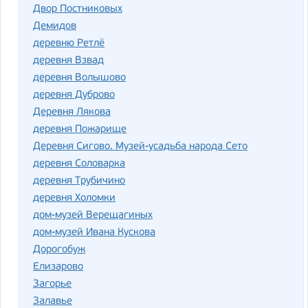
Двор Постниковых
Демидов
деревню Ретлё
деревня Взвад
деревня Волышово
деревня Дуброво
Деревня Лякова
деревня Пожарище
Деревня Сигово. Музей-усадьба народа Сето
деревня Соловарка
деревня Трубичино
деревня Холомки
дом-музей Верещагиных
дом-музей Ивана Кускова
Дорогобуж
Елизарово
Загорье
Залавье