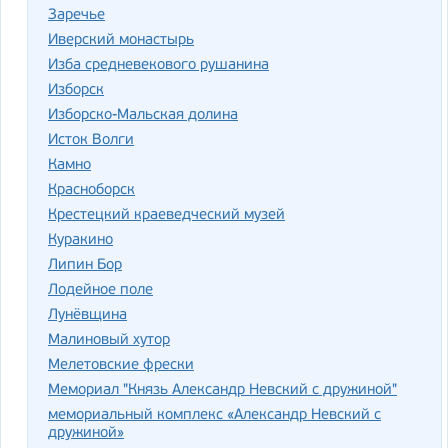
Заречье
Иверский монастырь
Изба средневекового рушанина
Изборск
Изборско-Мальская долина
Исток Волги
Камно
Красноборск
Крестецкий краеведческий музей
Куракино
Липин Бор
Лодейное поле
Лунёвщина
Малиновый хутор
Мелетовские фрески
Мемориал "Князь Александр Невский с дружиной"
мемориальный комплекс «Александр Невский с
дружиной»