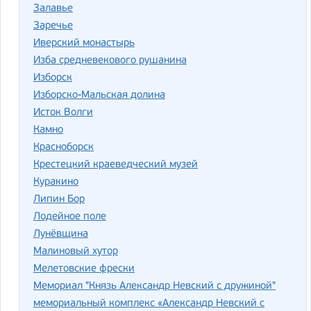
Залавье
Заречье
Иверский монастырь
Изба средневекового рушанина
Изборск
Изборско-Мальская долина
Исток Волги
Камно
Красноборск
Крестецкий краеведческий музей
Куракино
Липин Бор
Лодейное поле
Лунёвщина
Малиновый хутор
Мелетовские фрески
Мемориал "Князь Александр Невский с дружиной"
мемориальный комплекс «Александр Невский с