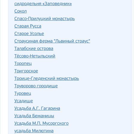
сидродельня «Заповедник»
Сокол
Спасо-Прилуцкий монастырь
Старая Русса
Старое Усолье
Страусиная ферма "Львиный страус"
Талабские острова
Тёсово-Нетыльский
Торопец
Тригорское
Троице-Гледенский монастырь
Труворово городище
Туровец
Усадище
Усадьба А.Г. Гагарина
Усадьба Бежаницы
Усадьба М.П. Мусоргского
усадьба Милютина