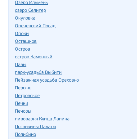
Озеро Ильмень
озеро Селигер
Окуловка
Опеченский Посад
Опоки
Осташков
Остров
остров Каменный
Павы
парк-усадьба Выбити
Пейзажная усадьба Ореховно
Перынь
Петровское
Печки
Печоры
пивоварня Купца Лапина
Поганкины Палаты
Полибино