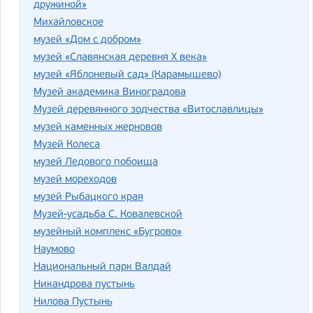
дружиной»
Михайловское
музей «Дом с добром»
музей «Славянская деревня X века»
музей «Яблоневый сад» (Карамышево)
Музей академика Виноградова
Музей деревянного зодчества «Витославлицы»
музей каменных жерновов
Музей Колеса
музей Ледового побоища
музей мореходов
музей Рыбацкого края
Музей-усадьба С. Ковалевской
музейный комплекс «Бугрово»
Наумово
Национальный парк Валдай
Никандрова пустынь
Нилова Пустынь