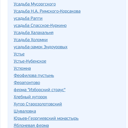
Усадьба Мусоргского
Усадьба Н.А. Римского-Корсакова
усадьба Рапти
усадьба Спасское-Куркино
Усадьба Халахальня
Усадьба Холомки
усадьба-замок Эндоуровых
Устье
Устье-Кубенское
Устюжна
Феофилова пустынь
Ферапонтово
ферма "Изборский страус"
Хлебный хуторок
Хутор Старозолотовский
Шуваловка
Юрьев-Георгиевский монастырь
Яблоневая ферма