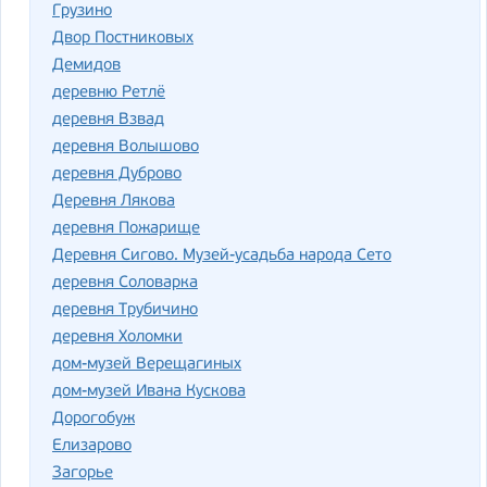
Грузино
Двор Постниковых
Демидов
деревню Ретлё
деревня Взвад
деревня Волышово
деревня Дуброво
Деревня Лякова
деревня Пожарище
Деревня Сигово. Музей-усадьба народа Сето
деревня Соловарка
деревня Трубичино
деревня Холомки
дом-музей Верещагиных
дом-музей Ивана Кускова
Дорогобуж
Елизарово
Загорье