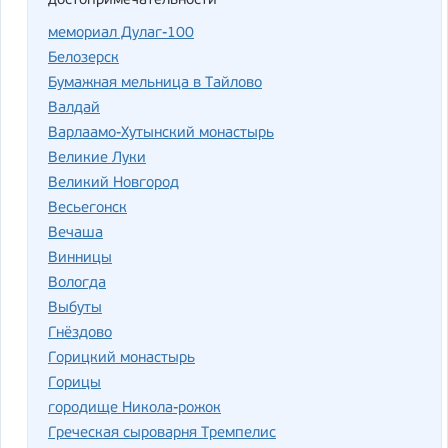
достопримечательности
мемориал Дулаг-100
Белозерск
Бумажная мельница в Тайлово
Валдай
Варлаамо-Хутынский монастырь
Великие Луки
Великий Новгород
Весьегонск
Вечаша
Винницы
Вологда
Выбуты
Гнёздово
Горицкий монастырь
Горицы
городище Никола-рожок
Греческая сыроварня Тремпелис