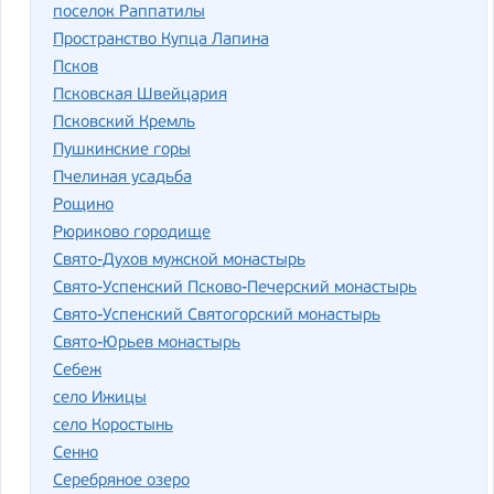
поселок Раппатилы
Пространство Купца Лапина
Псков
Псковская Швейцария
Псковский Кремль
Пушкинские горы
Пчелиная усадьба
Рощино
Рюриково городище
Свято-Духов мужской монастырь
Свято-Успенский Псково-Печерский монастырь
Свято-Успенский Святогорский монастырь
Свято-Юрьев монастырь
Себеж
село Ижицы
село Коростынь
Сенно
Серебряное озеро