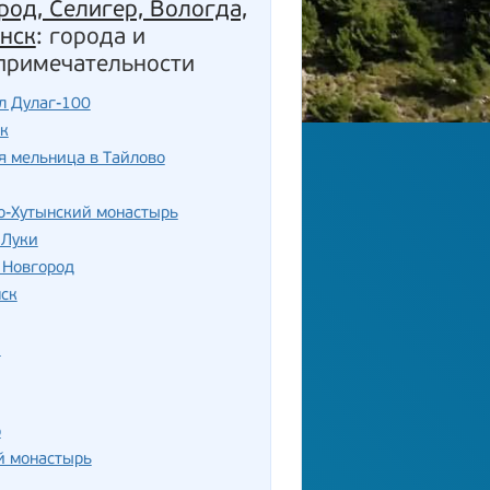
род, Селигер, Вологда,
нск
: города и
примечательности
л Дулаг-100
к
я мельница в Тайлово
о-Хутынский монастырь
 Луки
 Новгород
ск
ы
о
й монастырь