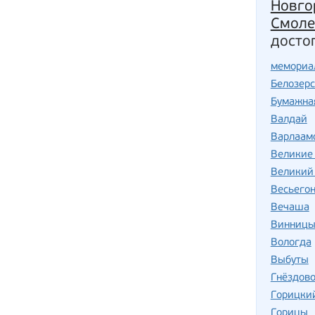
Новго
Смоле
досто
мемориа
Белозерс
Бумажна
Валдай
Варлаам
Великие
Великий
Весьегон
Вечаша
Винниц
Вологда
Выбуты
Гнёздов
Горицки
Горицы