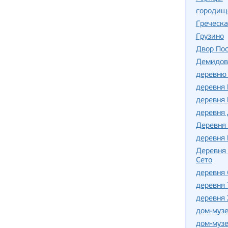
городищ
Греческа
Грузино
Двор По
Демидов
деревню
деревня
деревня
деревня
Деревня
деревня
Деревня 
Сето
деревня 
деревня 
деревня
дом-муз
дом-музе