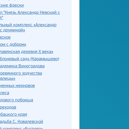
ские фрески
 "Князь Александр Невский с
й"
льный комплекс «Александр
с дружиной»
вское
ом с добром»
лавянская деревня X века»
блоневый сад» (Карамышево)
кадемика Виноградова
ревянного зодчества
авлицы»
аменных жерновов
олеса
едового побоища
ореходов
бацкого края
адьба С. Ковалевской