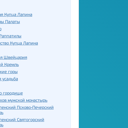
ня Купца Лапина
ны Палаты
о
 Раппатилы
ство Купца Лапина
ая Швейцария
ий Кремль
кие горы
 усадьба
о городище
хов мужской монастырь
пенский Псково-Печерский
рь
пенский Святогорский
рь