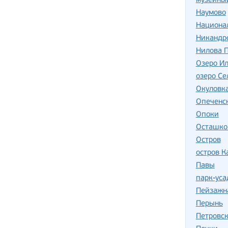
музейный
Наумово
Национа
Никандр
Нилова 
Озеро И
озеро Се
Окуловк
Опеченс
Опоки
Осташко
Остров
остров 
Павы
парк-ус
Пейзажн
Перынь
Петровс