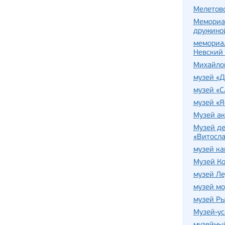
Мелетов
Мемориал
дружино
мемориа
Невский 
Михайло
музей «Д
музей «С
музей «Я
Музей а
Музей де
«Витосл
музей к
Музей К
музей Л
музей м
музей Ры
Музей-ус