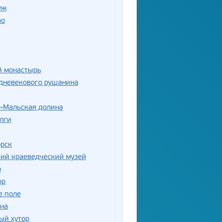
уж
во
й монастырь
дневекового рушанина
о-Мальская долина
лги
орск
ий краеведческий музей
о
ор
е поле
на
ый хутор