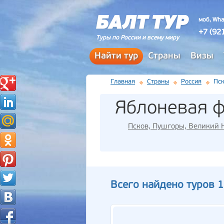
моб, Wha
+7 (92
Туры по России и всему миру
Найти тур
Страны
Визы
Главная
Страны
Россия
Пск
Яблоневая 
Псков, Пушгоры, Великий Н
Всего найдено туров 1