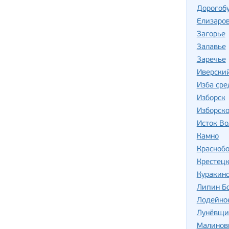
Дорогоб
Елизаро
Загорье
Залавье
Заречье
Иверски
Изба сре
Изборск
Изборск
Исток Во
Камно
Красноб
Крестецк
Куракин
Липин Б
Лодейно
Лунёвщи
Малинов