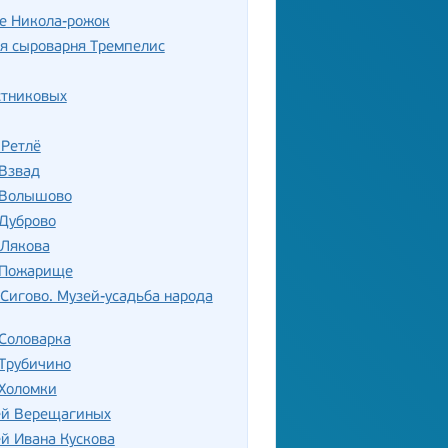
е Никола-рожок
я сыроварня Тремпелис
стниковых
 Ретлё
 Взвад
 Волышово
 Дуброво
 Лякова
 Пожарище
Сигово. Музей-усадьба народа
Соловарка
Трубичино
 Холомки
ей Верещагиных
й Ивана Кускова