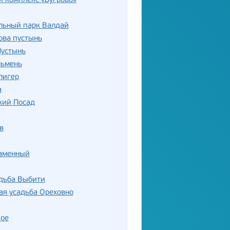
 комплекс «Бугрово»
льный парк Валдай
ова пустынь
Пустынь
льмень
лигер
а
кий Посад
в
Каменный
адьба Выбити
ая усадьба Ореховно
кое