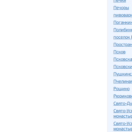
Печки
Печоры
пивовар
Поганки
Полибин
поселок
Простран
Псков
Псковск
Псковск
Пушкинс
Пчелиная
Рощино
Рюриков
Свято-Ду
Свято-Ус
монасты
Свято-Ус
монасты