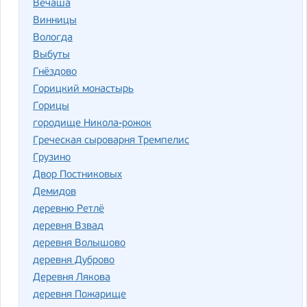
Вечаша
Винницы
Вологда
Выбуты
Гнёздово
Горицкий монастырь
Горицы
городище Никола-рожок
Греческая сыроварня Тремпелис
Грузино
Двор Постниковых
Демидов
деревню Ретлё
деревня Взвад
деревня Волышово
деревня Дуброво
Деревня Лякова
деревня Пожарище