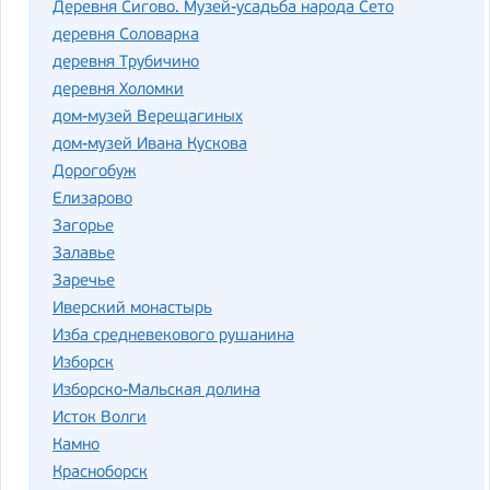
Деревня Сигово. Музей-усадьба народа Сето
деревня Соловарка
деревня Трубичино
деревня Холомки
дом-музей Верещагиных
дом-музей Ивана Кускова
Дорогобуж
Елизарово
Загорье
Залавье
Заречье
Иверский монастырь
Изба средневекового рушанина
Изборск
Изборско-Мальская долина
Исток Волги
Камно
Красноборск