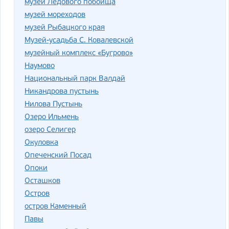
музей Ледового побоища
музей мореходов
музей Рыбацкого края
Музей-усадьба С. Ковалевской
музейный комплекс «Бугрово»
Наумово
Национальный парк Валдай
Никандрова пустынь
Нилова Пустынь
Озеро Ильмень
озеро Селигер
Окуловка
Опеченский Посад
Опоки
Осташков
Остров
остров Каменный
Павы