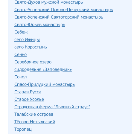
Свято-Духов мужской монастырь
Свято-Успенский Псково-Печерский монастырь
Свято-Успенский Святогорский монастырь
Свято-Юрьев монастырь
Себеж
село Ижицы
село Коростынь
Сенно
Серебряное озеро
сидродельня «Заповедник»
Сокол
Спасо-Прилуцкий монастырь
Старая Русса
Старое Усолье
Страусиная ферма "Львиный страус"
Талабские острова
Тёсово-Нетыльский
Торопец