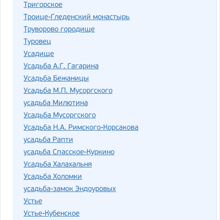
Тригорское
Троице-Гледенский монастырь
Труворово городище
Туровец
Усадище
Усадьба А.Г. Гагарина
Усадьба Бежаницы
Усадьба М.П. Мусоргского
усадьба Милютина
Усадьба Мусоргского
Усадьба Н.А. Римского-Корсакова
усадьба Рапти
усадьба Спасское-Куркино
Усадьба Халахальня
Усадьба Холомки
усадьба-замок Эндоуровых
Устье
Устье-Кубенское