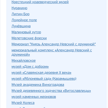
Крестецкий краеведческий музей
Куракино
Липин Бор
Лодейное поле
Лунёвщина
Малиновый хутор
Мелетовские фрески
Мемориал "Князь Александр Невский с дружиной"
мемориальный комплекс «Александр Невский с
дружиной»
Михайловское
музей «Дом с добром»
музей «Славянская деревня X века»
музей «Яблоневый сад» (Карамышево)
Музей академика Виноградова
Музей деревянного зодчества «Витославлицы»
музей каменных жерновов
Музей Колеса