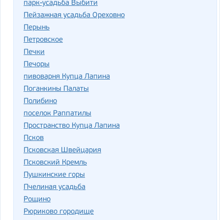
парк-усадьба Выбити
Пейзажная усадьба Ореховно
Перынь
Петровское
Печки
Печоры
пивоварня Купца Лапина
Поганкины Палаты
Полибино
поселок Раппатилы
Пространство Купца Лапина
Псков
Псковская Швейцария
Псковский Кремль
Пушкинские горы
Пчелиная усадьба
Рощино
Рюриково городище