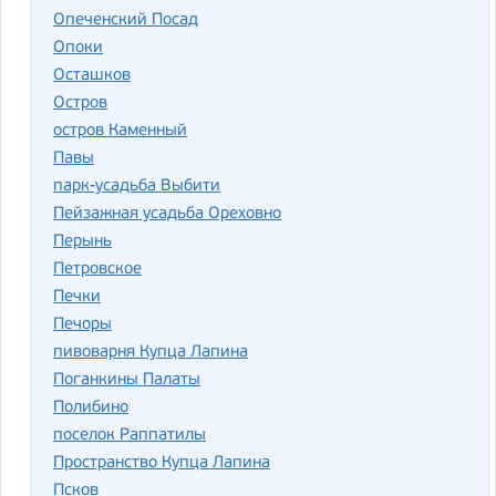
Опеченский Посад
Опоки
Осташков
Остров
остров Каменный
Павы
парк-усадьба Выбити
Пейзажная усадьба Ореховно
Перынь
Петровское
Печки
Печоры
пивоварня Купца Лапина
Поганкины Палаты
Полибино
поселок Раппатилы
Пространство Купца Лапина
Псков