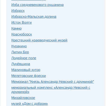
Изба средневекового рушанина
Изборск
Изборско-Мальская долина
Исток Волги
Камно
Красноборск
Крестецкий краеведческий музей
Куракино
Липин Бор
Лодейное поле
Лунёвщина
Малиновый хутор
Мелетовские фрески
Мемориал "Князь Александр Невский с дружиной"
мемориальный комплекс «Александр Невский с
дружиной»
Михайловское
музей «Дом с добром»