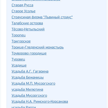
Старая Русса
Старое Усолье
Страусиная ферма "Львиный страус"
Талабские острова
Тёсово-Нетыльский
Торопец
Тригорское
Троице-Гледенский монастырь
Труворово городище
Туровец
Усадище
Усадьба А.Г. Гагарина
Усадьба Бежаницы
Усадьба М.П. Мусоргского
усадьба Милютина
Усадьба Мусоргского
Усадьба Н.А. Римского-Корсакова
усадьба Рапти