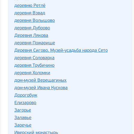
деревню Ретлё
деревня Взвад
деревня Волышово
деревня Дуброво
Деревня Лякова
деревня Пожарище
Деревня Сигово. Музей-усадьба народа Сето
деревня Соловарка
деревня Трубичино
деревня Холомки
дом-музей Верещагиных
дом-музей Ивана Кускова
Дорогобуж
Елизарово
Загорье
Залавье
Заречье
Иверский монастырь