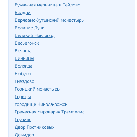
Бумажная мельница в Тайлово
Валдай
Варлаамо-Хутынский монастырь
Великие Луки
Великий Новгород
Весьегонск
Вечаша
Винницы
Вологда
Выбуты
Гнёздово
Горицкий монастырь
Горицы
городище Никола-рожок
Греческая сыроварня Тремпелис
Грузино
Двор Постниковых
Демидов