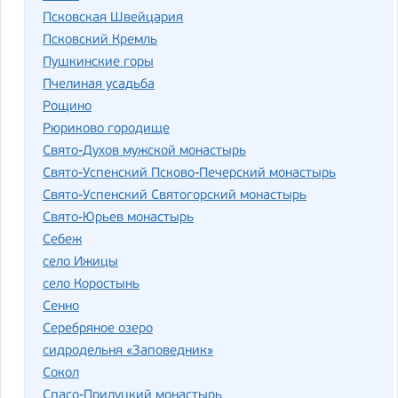
Псковская Швейцария
Псковский Кремль
Пушкинские горы
Пчелиная усадьба
Рощино
Рюриково городище
Свято-Духов мужской монастырь
Свято-Успенский Псково-Печерский монастырь
Свято-Успенский Святогорский монастырь
Свято-Юрьев монастырь
Себеж
село Ижицы
село Коростынь
Сенно
Серебряное озеро
сидродельня «Заповедник»
Сокол
Спасо-Прилуцкий монастырь