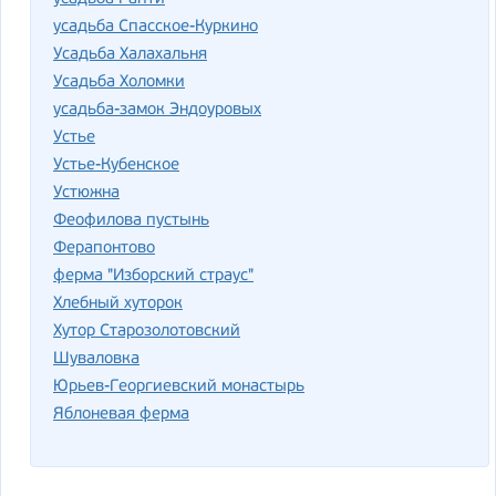
усадьба Спасское-Куркино
Усадьба Халахальня
Усадьба Холомки
усадьба-замок Эндоуровых
Устье
Устье-Кубенское
Устюжна
Феофилова пустынь
Ферапонтово
ферма "Изборский страус"
Хлебный хуторок
Хутор Старозолотовский
Шуваловка
Юрьев-Георгиевский монастырь
Яблоневая ферма