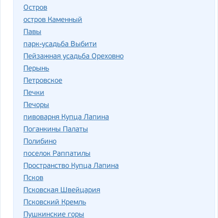
Остров
остров Каменный
Павы
парк-усадьба Выбити
Пейзажная усадьба Ореховно
Перынь
Петровское
Печки
Печоры
пивоварня Купца Лапина
Поганкины Палаты
Полибино
поселок Раппатилы
Пространство Купца Лапина
Псков
Псковская Швейцария
Псковский Кремль
Пушкинские горы