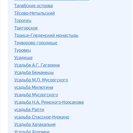
Талабские острова
Тёсово-Нетыльский
Торопец
Тригорское
Троице-Гледенский монастырь
Труворово городище
Туровец
Усадище
Усадьба А.Г. Гагарина
Усадьба Бежаницы
Усадьба М.П. Мусоргского
усадьба Милютина
Усадьба Мусоргского
Усадьба Н.А. Римского-Корсакова
усадьба Рапти
усадьба Спасское-Куркино
Усадьба Халахальня
Усадьба Холомки