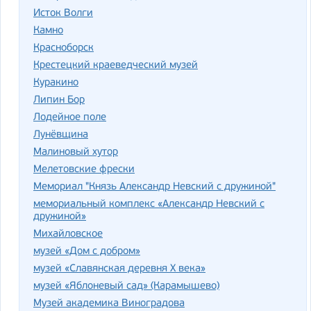
Исток Волги
Камно
Красноборск
Крестецкий краеведческий музей
Куракино
Липин Бор
Лодейное поле
Лунёвщина
Малиновый хутор
Мелетовские фрески
Мемориал "Князь Александр Невский с дружиной"
мемориальный комплекс «Александр Невский с
дружиной»
Михайловское
музей «Дом с добром»
музей «Славянская деревня X века»
музей «Яблоневый сад» (Карамышево)
Музей академика Виноградова