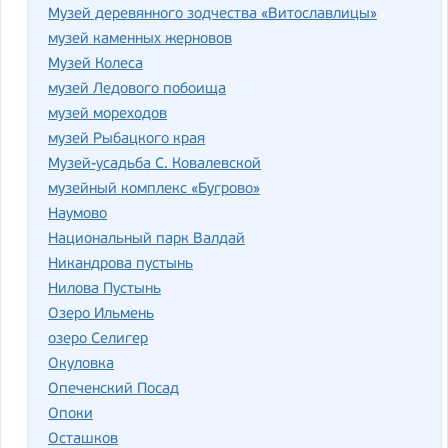
Музей деревянного зодчества «Витославлицы»
музей каменных жерновов
Музей Колеса
музей Ледового побоища
музей мореходов
музей Рыбацкого края
Музей-усадьба С. Ковалевской
музейный комплекс «Бугрово»
Наумово
Национальный парк Валдай
Никандрова пустынь
Нилова Пустынь
Озеро Ильмень
озеро Селигер
Окуловка
Опеченский Посад
Опоки
Осташков