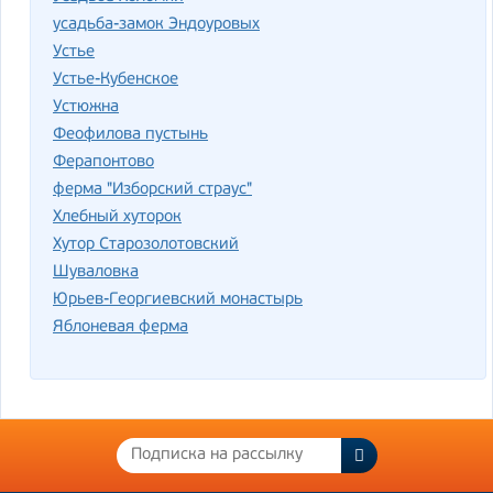
усадьба-замок Эндоуровых
Устье
Устье-Кубенское
Устюжна
Феофилова пустынь
Ферапонтово
ферма "Изборский страус"
Хлебный хуторок
Хутор Старозолотовский
Шуваловка
Юрьев-Георгиевский монастырь
Яблоневая ферма