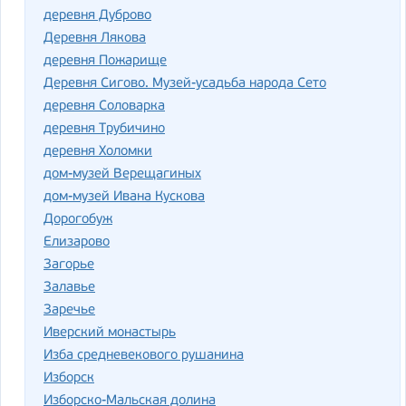
деревня Дуброво
Деревня Лякова
деревня Пожарище
Деревня Сигово. Музей-усадьба народа Сето
деревня Соловарка
деревня Трубичино
деревня Холомки
дом-музей Верещагиных
дом-музей Ивана Кускова
Дорогобуж
Елизарово
Загорье
Залавье
Заречье
Иверский монастырь
Изба средневекового рушанина
Изборск
Изборско-Мальская долина