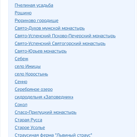
Пчелиная усадьба
Рощино
Рюриково городище
Свято-Духов мужской монастырь
Свято-Успенский Псково-Печерский монастырь
Свято-Успенский Святогорский монастырь
Свято-Юрьев монастырь
Себеж
село Ижицы
село Коростынь
Сенно
Серебряное озеро
сидродельня «Заповедник»
Сокол
Спасо-Прилуцкий монастырь
Старая Русса
Старое Усолье
Страусиная ферма "Львиный страус"