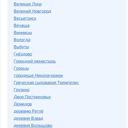
Великие Луки
Великий Новгород
Весьегонск
Вечаша
Винницы
Вологда
Выбуты
Гнёздово
Горицкий монастырь
Горицы
городище Никола-рожок
Греческая сыроварня Тремпелис
Грузино
Двор Постниковых
Демидов
деревню Ретлё
деревня Взвад
деревня Волышово