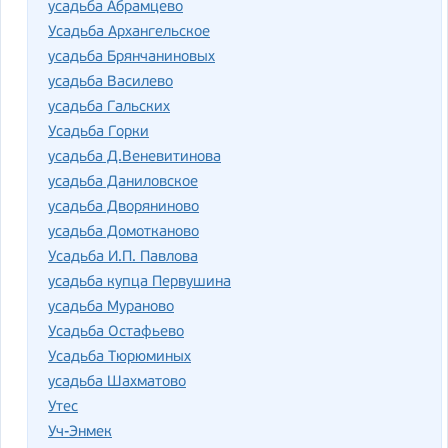
усадьба Абрамцево
Усадьба Архангельское
усадьба Брянчаниновых
усадьба Василево
усадьба Гальских
Усадьба Горки
усадьба Д.Веневитинова
усадьба Даниловское
усадьба Дворяниново
усадьба Домотканово
Усадьба И.П. Павлова
усадьба купца Первушина
усадьба Мураново
Усадьба Остафьево
Усадьба Тюрюминых
усадьба Шахматово
Утес
Уч-Энмек