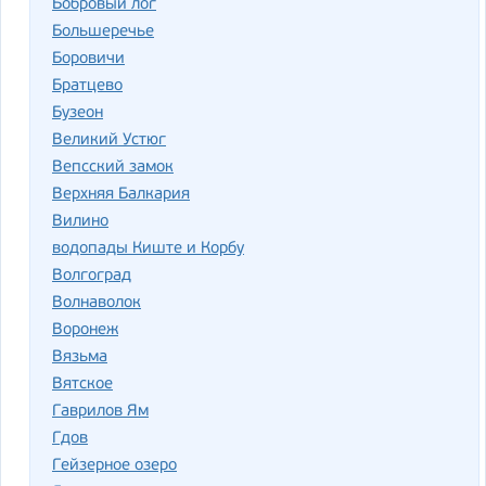
Бобровый лог
Большеречье
Боровичи
Братцево
Бузеон
Великий Устюг
Вепсский замок
Верхняя Балкария
Вилино
водопады Киште и Корбу
Волгоград
Волнаволок
Воронеж
Вязьма
Вятское
Гаврилов Ям
Гдов
Гейзерное озеро