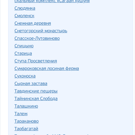
скальный комплекс «Сагаан Хушун»
Слюдянка
Смоленск
Снежная деревня
Снетогорский монастырь
Спасское-Лутовиново
Спицыно
Старица
Ступа Просветления
Сумароковская лосиная ферма
Сухоноска
Сырная застава
Тавдинские пещеры
Тайнинская Слобода
Талашкино
Талеж
Тараканово
Тарбагатай