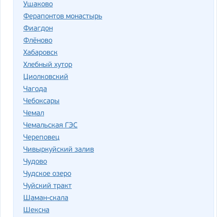
Ушаково
Ферапонтов монастырь
Фиагдон
Флёново
Хабаровск
Хлебный хутор
Циолковский
Чагода
Чебоксары
Чемал
Чемальская ГЭС
Череповец
Чивыркуйский залив
Чудово
Чудское озеро
Чуйский тракт
Шаман-скала
Шексна