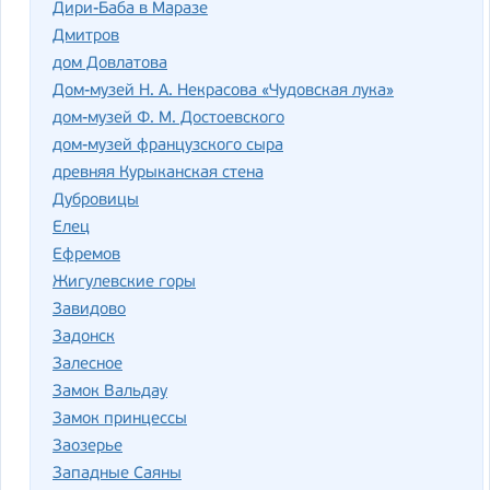
Дири-Баба в Маразе
Дмитров
дом Довлатова
Дом-музей Н. А. Некрасова «Чудовская лука»
дом-музей Ф. М. Достоевского
дом-музей французского сыра
древняя Курыканская стена
Дубровицы
Елец
Ефремов
Жигулевские горы
Завидово
Задонск
Залесное
Замок Вальдау
Замок принцессы
Заозерье
Западные Саяны