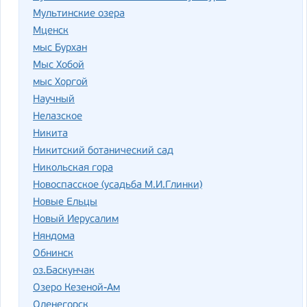
Мультинские озера
Мценск
мыс Бурхан
Мыс Хобой
мыс Хоргой
Научный
Нелазское
Никита
Никитский ботанический сад
Никольская гора
Новоспасское (усадьба М.И.Глинки)
Новые Ельцы
Новый Иерусалим
Няндома
Обнинск
оз.Баскунчак
Озеро Кезеной-Ам
Оленегорск