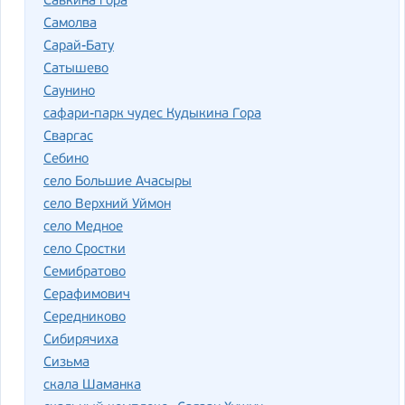
Савкина гора
Самолва
Сарай-Бату
Сатышево
Саунино
сафари-парк чудес Кудыкина Гора
Сваргас
Себино
село Большие Ачасыры
село Верхний Уймон
село Медное
село Сростки
Семибратово
Серафимович
Середниково
Сибирячиха
Сизьма
скала Шаманка