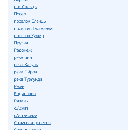
пос.Сольцы
Посад
поселок Еланцы
посёлок Листвянка
поселок Хужир
Прутня
Радонеж
река Бия
река Катунь
река Ойрок
река Тургунда
Ржев
Родионово
Рязань
с.Аскат
с.Усть-Сема
Саамская деревня