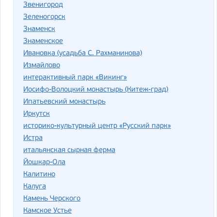
Звенигород
Зеленогорск
Знаменск
Знаменское
Ивановка (усадьба С. Рахманинова)
Измайлово
интерактивный парк «Викинг»
Иосифо-Волоцкий монастырь (Китеж-град)
Ипатьевский монастырь
Иркутск
историко-культурный центр «Русский парк»
Истра
итальянская сырная ферма
Йошкар-Ола
Калитино
Калуга
Камень Черского
Камское Устье