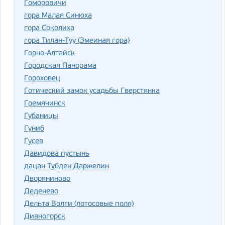
Гоморовичи
гора Малая Синюха
гора Соколиха
гора Тилан-Туу (Змеиная гора)
Горно-Алтайск
Городская Панорама
Гороховец
Готический замок усадьбы Гверстянка
Гремячинск
Губаницы
Гуниб
Гусев
Давидова пустынь
дацан Тубден Даржелин
Дворяниново
Деденево
Дельта Волги (лотосовые поля)
Дивногорск