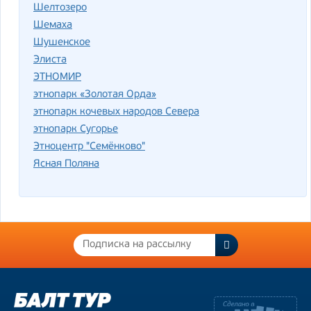
Шелтозеро
Шемаха
Шушенское
Элиста
ЭТНОМИР
этнопарк «Золотая Орда»
этнопарк кочевых народов Севера
этнопарк Сугорье
Этноцентр "Семёнково"
Ясная Поляна