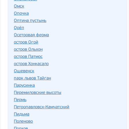
Омск
Опочка
Оптина пустынь
Орёл
Осетровая ферма
остров Огой
остров Ольхон
остров Патмос
остров Хонкасало
Ошевенск
парк львов Тайган
Парусинка
Перемиловские высоты
Пермь
Петропавловск-Камчатский
Пидьма
Поленово
Порхов