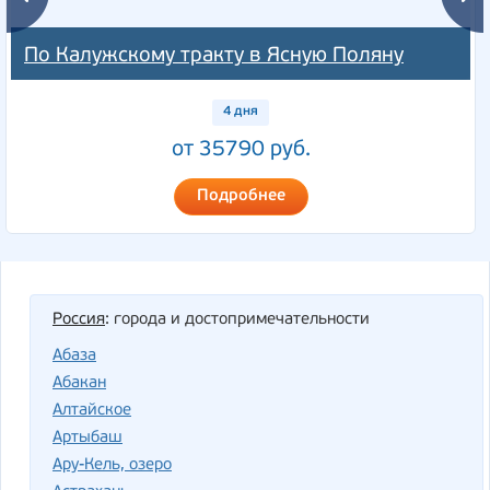
По Калужскому тракту в Ясную Поляну
4 дня
от 35790 руб.
Подробнее
Россия
: города и достопримечательности
Абаза
Абакан
Алтайское
Артыбаш
Ару-Кель, озеро