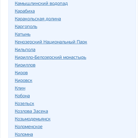
Камышлинский водопад
Карабиха
Каракольская долина
Каргополь
Катынь
Кенозерский Национальный Парк
Кильпола
Кирилло-Белозерский монастырь
Кириллов
Киров
Кировск
Клин
Кобона
Козельск
Козлова Засека
Козьмодемьянск
Коломенское
Коломна