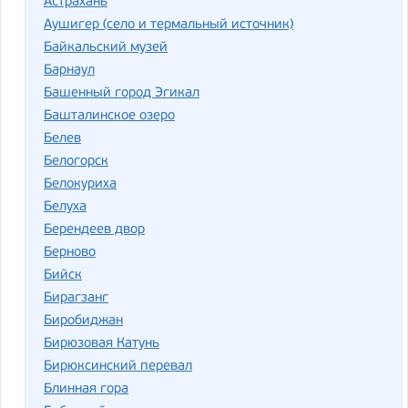
Астрахань
Аушигер (село и термальный источник)
Байкальский музей
Барнаул
Башенный город Эгикал
Башталинское озеро
Белев
Белогорск
Белокуриха
Белуха
Берендеев двор
Берново
Бийск
Бирагзанг
Биробиджан
Бирюзовая Катунь
Бирюксинский перевал
Блинная гора