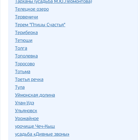
Тарханы (усадьба М.Ю.Лермонтова)
Телецкое озеро
Тервеничи
Терем "Птицы Счастья"
Териберка
Тетюши
Толга
Тополевка
Торосово
Тотьма
Третья речка
Тула
Уймонская долина
Улан-Удэ
Ульяновск
Урожайное
урочище Чеч-Кыш
усадьба «Дивные звоны»