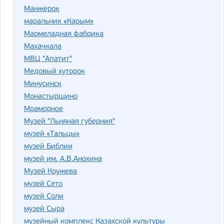
Манжерок
маральник «Карым»
Мармеладная фабрика
Махачкала
МВЦ "Апатит"
Медовый хуторок
Минусинск
Монастырщино
Мраморное
Музей "Льняная губерния"
музей «Тальцы»
музей Библии
музей им. А.В.Анохина
Музей Кружева
музей Сето
музей Соли
музей Сыра
музейный комплекс Казахской культуры