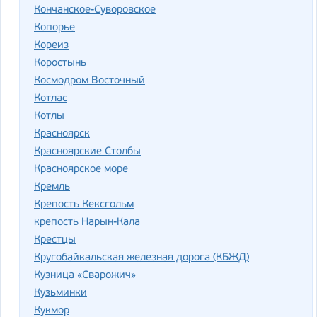
Кончанское-Суворовское
Копорье
Кореиз
Коростынь
Космодром Восточный
Котлас
Котлы
Красноярск
Красноярские Столбы
Красноярское море
Кремль
Крепость Кексгольм
крепость Нарын-Кала
Крестцы
Кругобайкальская железная дорога (КБЖД)
Кузница «Сварожич»
Кузьминки
Кукмор