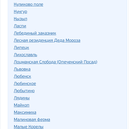
Куликово поле
Кунгур
Кызыл
Ласпи
Лебединый заказник
Лесная резиденция Деда Мороза
Липецк
Лихославль
Лоцманская Слобода (Опеченский Посад)
Львовка
Любенск
Любинское
Любытино
Лядины
Майкоп
Максимиха
Малиновая ферма
Малые Корелы