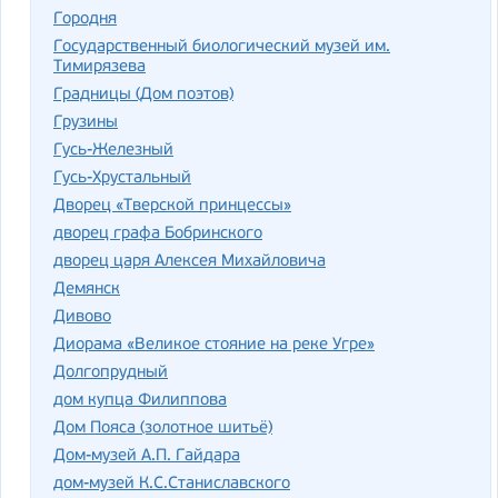
Городня
Государственный биологический музей им.
Тимирязева
Градницы (Дом поэтов)
Грузины
Гусь-Железный
Гусь-Хрустальный
Дворец «Тверской принцессы»
дворец графа Бобринского
дворец царя Алексея Михайловича
Демянск
Дивово
Диорама «Великое стояние на реке Угре»
Долгопрудный
дом купца Филиппова
Дом Пояса (золотное шитьё)
Дом-музей А.П. Гайдара
дом-музей К.С.Станиславского