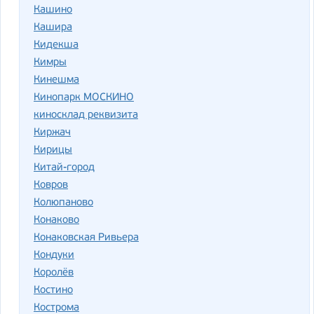
Кашино
Кашира
Кидекша
Кимры
Кинешма
Кинопарк МОСКИНО
киносклад реквизита
Киржач
Кирицы
Китай-город
Ковров
Колюпаново
Конаково
Конаковская Ривьера
Кондуки
Королёв
Костино
Кострома