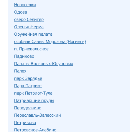
Новоселки
Одоев
озеро Селигер
Оленья ферма
Оружейная палата
особняк Саввы Морозова (Ногинск)
п. Пржевальское
Падиково
Палаты Волковых-Юсуповых
Палех
парк Зарядье
Парк Патриот
парк Патриот-Тула
Патриаршие пруды
Переделкино
Переславль-Залесский
Петриково
Петровское-Алабино