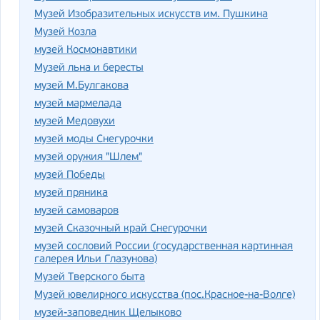
Музей Изобразительных искусств им. Пушкина
Музей Козла
музей Космонавтики
Музей льна и бересты
музей М.Булгакова
музей мармелада
музей Медовухи
музей моды Снегурочки
музей оружия "Шлем"
музей Победы
музей пряника
музей самоваров
музей Сказочный край Снегурочки
музей сословий России (государственная картинная
галерея Ильи Глазунова)
Музей Тверского быта
Музей ювелирного искусства (пос.Красное-на-Волге)
музей-заповедник Щелыково