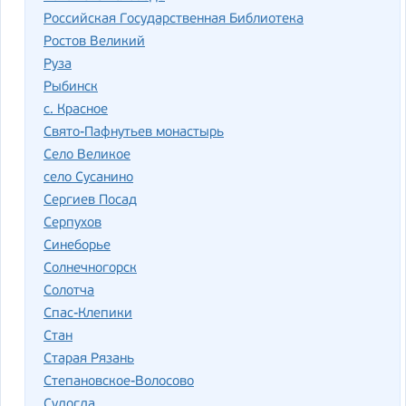
Российская Государственная Библиотека
Ростов Великий
Руза
Рыбинск
с. Красное
Свято-Пафнутьев монастырь
Село Великое
село Сусанино
Сергиев Посад
Серпухов
Синеборье
Солнечногорск
Солотча
Спас-Клепики
Стан
Старая Рязань
Степановское-Волосово
Судогда