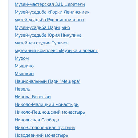
Музей-мастерская З.К. Церетели
Музей-усадьба «Горки Ленинские»
музей-усадьба Руковишниковых
Музей-усадьба Царицыно
Музей-усадьба Юрия Никулина
музейная студия Тулячок
музейный комплекс «Музыка и время»
Муром
Мышино
Мышкин
Национальный Парк "Мещера"
Невель
Никола-Бережки
Николо-Малицкий монастырь
Николо-Пешношский монастырь
Никольская Слобода
Нило-Столобенская пустынь
Новодевичий монастырь