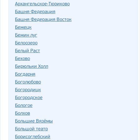
Архангельское-Тюриково
Башня Федерация
Башня Федерация Восток
Бежецк
Бежин луг
Белоозеро
Белый Раст
Бехово
Бирюльки Холл
Богдарня
Боголюбово
Богородицк
Богородское
Бологое
Болхов
Большие Вязёмы
Большой театр
Борисоглебский