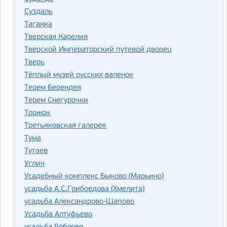
Суздаль
Таганка
Тверская Карелия
Тверской Императорский путевой дворец
Тверь
Тёплый музей русских валенок
Терем Берендея
Терем Снегурочки
Торжок
Третьяковская галерея
Тума
Тутаев
Углич
Усадебный комплекс Быково (Марьино)
усадьба А.С.Грибоедова (Хмелита)
усадьба Александрово-Щапово
Усадьба Алтуфьево