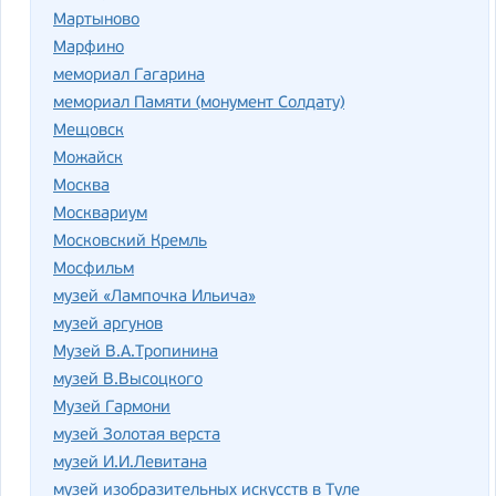
Мартыново
Марфино
мемориал Гагарина
мемориал Памяти (монумент Солдату)
Мещовск
Можайск
Москва
Москвариум
Московский Кремль
Мосфильм
музей «Лампочка Ильича»
музей аргунов
Музей В.А.Тропинина
музей В.Высоцкого
Музей Гармони
музей Золотая верста
музей И.И.Левитана
музей изобразительных искусств в Туле