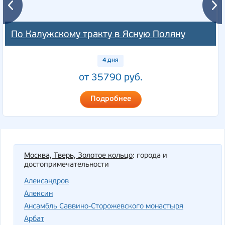
По Калужскому тракту в Ясную Поляну
4 дня
от 35790 руб.
Подробнее
Москва, Тверь, Золотое кольцо
: города и
достопримечательности
Александров
Алексин
Ансамбль Саввино-Сторожевского монастыря
Арбат