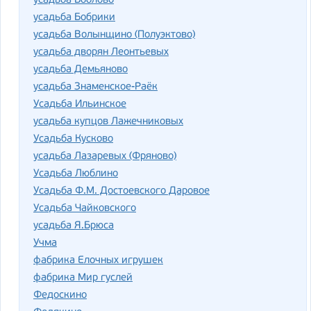
усадьба Боблово
усадьба Бобрики
усадьба Волынщино (Полуэктово)
усадьба дворян Леонтьевых
усадьба Демьяново
усадьба Знаменское-Раёк
Усадьба Ильинское
усадьба купцов Лажечниковых
Усадьба Кусково
усадьба Лазаревых (Фряново)
Усадьба Люблино
Усадьба Ф.М. Достоевского Даровое
Усадьба Чайковского
усадьба Я.Брюса
Учма
фабрика Елочных игрушек
фабрика Мир гуслей
Федоскино