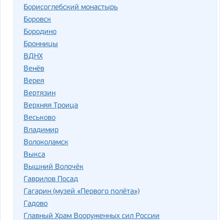
Борисоглебский монастырь
Боровск
Бородино
Бронницы
ВДНХ
Венёв
Верея
Вертязин
Верхняя Троица
Веськово
Владимир
Волоколамск
Выкса
Вышний Волочёк
Гаврилов Посад
Гагарин (музей «Первого полёта»)
Гадово
Главный Храм Вооруженных сил России