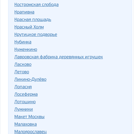
Костромская слобода
Крапивна
Красная площадь
Красный Холм
Крутицкое подворье
Кубинка
Куженкино
Лавровская фабрика деревянных игрушек
Ласково
Летово
Ликино-Дулёво
Лопасня
Лосеферма
Лотошино
Лужники
Макет Москвы
Малаховка
Малоярославец