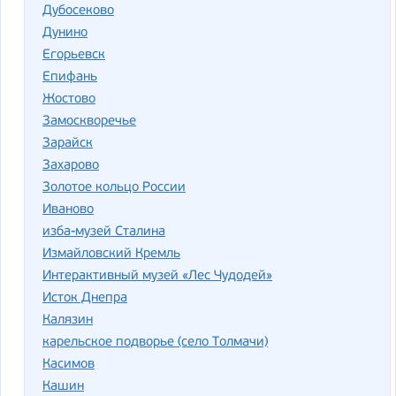
Дубосеково
Дунино
Егорьевск
Епифань
Жостово
Замоскворечье
Зарайск
Захарово
Золотое кольцо России
Иваново
изба-музей Сталина
Измайловский Кремль
Интерактивный музей «Лес Чудодей»
Исток Днепра
Калязин
карельское подворье (село Толмачи)
Касимов
Кашин