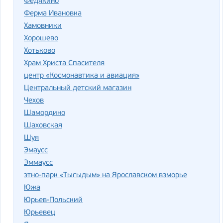
Федякино
Ферма Ивановка
Хамовники
Хорошево
Хотьково
Храм Христа Спасителя
центр «Космонавтика и авиация»
Центральный детский магазин
Чехов
Шамордино
Шаховская
Шуя
Эмаусс
Эммаусс
этно-парк «Тыгыдым» на Ярославском взморье
Южа
Юрьев-Польский
Юрьевец