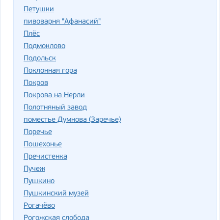
Петушки
пивоварня "Афанасий"
Плёс
Подмоклово
Подольск
Поклонная гора
Покров
Покрова на Нерли
Полотняный завод
поместье Думнова (Заречье)
Поречье
Пошехонье
Пречистенка
Пучеж
Пушкино
Пушкинский музей
Рогачёво
Рогожская слобода