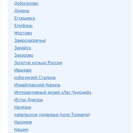
Дубосеково
Дунино
Егорьевск
Епифань
Жостово
Замоскворечье
Зарайск
Захарово
Золотое кольцо России
Иваново
изба-музей Сталина
Измайловский Кремль
Интерактивный музей «Лес Чудодей»
Исток Днепра
Калязин
карельское подворье (село Толмачи)
Касимов
Кашин