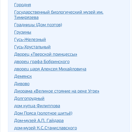
Городня
Государственный биологический музей им.
Тимирязева
Градницы (Дом поэтов)
Грузины
Гусь-Железный
Гусь-Хрустальный
Дворец «Тверской принцессы»
дворец графа Бобринского
дворец царя Алексея Михайловича
Демянск
Дивово
Диорама «Великое стояние на реке Угре»
Долгопрудный
дом купца Филиппова
Дом Пояса (золотное шитьё)
Дом-музей А.П. Гайдара
дом-музей К.С.Станиславского