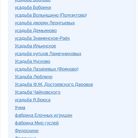
усадьба Боблово
усадьба Бобрики
усадьба Волынщино (Полуэктово)
усадьба дворян Леонтьевых
усадьба Демьяново
усадьба Знаменское-Раёк
Усадьба Ильинское
усадьба купцов Лажечниковых
Усадьба Кусково
усадьба Лазаревых (Фряново)
Усадьба Люблино
Усадьба Ф.М. Достоевского Даровое
Усадьба Чайковского
усадьба Я.Брюса
Учма
фабрика Елочных игрушек
фабрика Мир гуслей
Федоскино