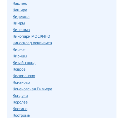
Кашино
Кашира
Кидекша
Кимры
Кинешма
Кинопарк МОСКИНО
киносклад реквизита
Киржач
Кирицы
Китай-город
Ковров
Колюпаново
Конаково
Конаковская Ривьера
Кондуки
Королёв
Костино
Кострома