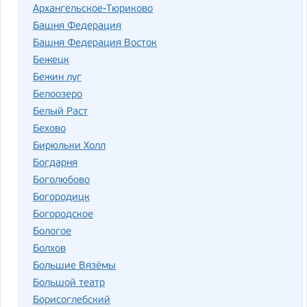
Архангельское-Тюриково
Башня Федерация
Башня Федерация Восток
Бежецк
Бежин луг
Белоозеро
Белый Раст
Бехово
Бирюльки Холл
Богдарня
Боголюбово
Богородицк
Богородское
Бологое
Болхов
Большие Вязёмы
Большой театр
Борисоглебский