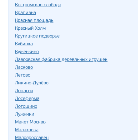
Костромская слобода
Крапивна
Красная площадь
Красный Холм
Крутицкое подворье
Кубинка
Куженкино
Лавровская фабрика деревянных игрушек
Ласково
Летово
Ликино-Дулёво
Лопасня
Лосеферма
Лотошино
Лужники
Макет Москвы
Малаховка
Малоярославец