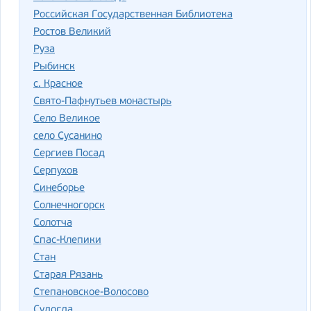
Российская Государственная Библиотека
Ростов Великий
Руза
Рыбинск
с. Красное
Свято-Пафнутьев монастырь
Село Великое
село Сусанино
Сергиев Посад
Серпухов
Синеборье
Солнечногорск
Солотча
Спас-Клепики
Стан
Старая Рязань
Степановское-Волосово
Судогда