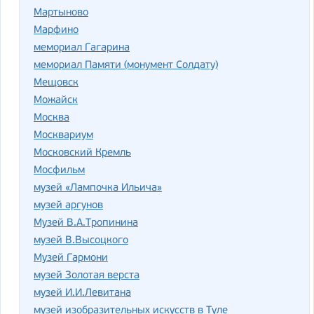
Мартыново
Марфино
мемориал Гагарина
мемориал Памяти (монумент Солдату)
Мещовск
Можайск
Москва
Москвариум
Московский Кремль
Мосфильм
музей «Лампочка Ильича»
музей аргунов
Музей В.А.Тропинина
музей В.Высоцкого
Музей Гармони
музей Золотая верста
музей И.И.Левитана
музей изобразительных искусств в Туле