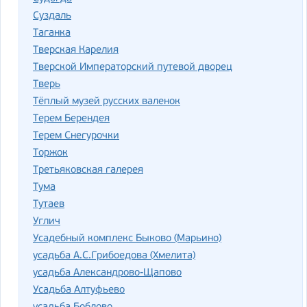
Суздаль
Таганка
Тверская Карелия
Тверской Императорский путевой дворец
Тверь
Тёплый музей русских валенок
Терем Берендея
Терем Снегурочки
Торжок
Третьяковская галерея
Тума
Тутаев
Углич
Усадебный комплекс Быково (Марьино)
усадьба А.С.Грибоедова (Хмелита)
усадьба Александрово-Щапово
Усадьба Алтуфьево