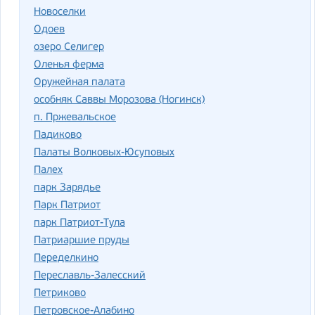
Новоселки
Одоев
озеро Селигер
Оленья ферма
Оружейная палата
особняк Саввы Морозова (Ногинск)
п. Пржевальское
Падиково
Палаты Волковых-Юсуповых
Палех
парк Зарядье
Парк Патриот
парк Патриот-Тула
Патриаршие пруды
Переделкино
Переславль-Залесский
Петриково
Петровское-Алабино