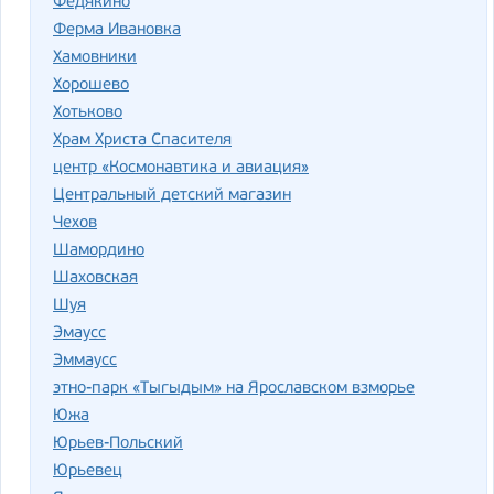
Федякино
Ферма Ивановка
Хамовники
Хорошево
Хотьково
Храм Христа Спасителя
центр «Космонавтика и авиация»
Центральный детский магазин
Чехов
Шамордино
Шаховская
Шуя
Эмаусс
Эммаусс
этно-парк «Тыгыдым» на Ярославском взморье
Южа
Юрьев-Польский
Юрьевец