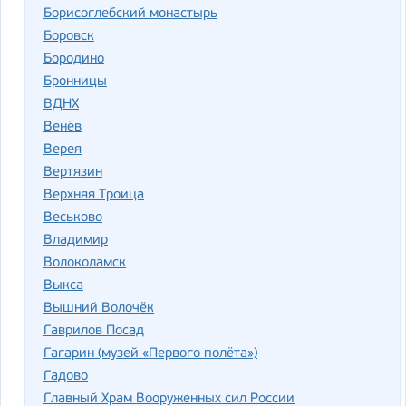
Борисоглебский монастырь
Боровск
Бородино
Бронницы
ВДНХ
Венёв
Верея
Вертязин
Верхняя Троица
Веськово
Владимир
Волоколамск
Выкса
Вышний Волочёк
Гаврилов Посад
Гагарин (музей «Первого полёта»)
Гадово
Главный Храм Вооруженных сил России