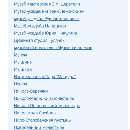
Музей-мастерская З.К. Церетели
Музей-усадьба «Горки Ленинские»
музей-усадьба Руковишниковых
Музей-усадьба Царицыно
Музей-усадьба Юрия Никулина
музейная студия Тулячок
музейный комплекс «Музыка и время»
Муром
Мышино
Мышкин
Национальный Парк "Мещера"
Невель
Никола-Бережки
Николо-Малицкий монастырь
Николо-Пешношский монастырь
Никольская Слобода
Нило-Столобенская пустынь
Новодевичий монастырь