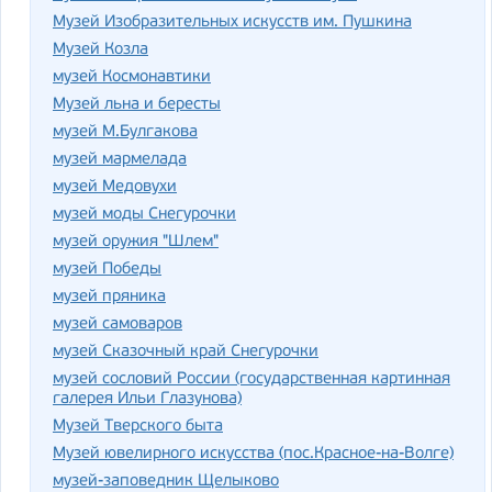
Музей Изобразительных искусств им. Пушкина
Музей Козла
музей Космонавтики
Музей льна и бересты
музей М.Булгакова
музей мармелада
музей Медовухи
музей моды Снегурочки
музей оружия "Шлем"
музей Победы
музей пряника
музей самоваров
музей Сказочный край Снегурочки
музей сословий России (государственная картинная
галерея Ильи Глазунова)
Музей Тверского быта
Музей ювелирного искусства (пос.Красное-на-Волге)
музей-заповедник Щелыково