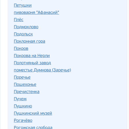
Петушки
пивоварня "Афанасий"
Плёс
Подмоклово
Подольск
Поклонная гора
Покров
Покрова на Нерли
Полотняный завод
поместье Думнова (Заречье)
Поречье
Пошехонье
Пречистенка
Пучеж
Пушкино
Пушкинский музей
Рогачёво
Рогожская слобода