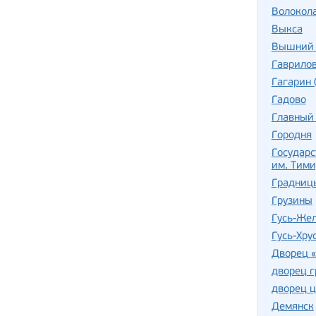
Волокол
Выкса
Вышний 
Гаврило
Гагарин 
Гадово
Главный
Городня
Государс
им. Тими
Градницы
Грузины
Гусь-Же
Гусь-Хру
Дворец 
дворец г
дворец ц
Демянск