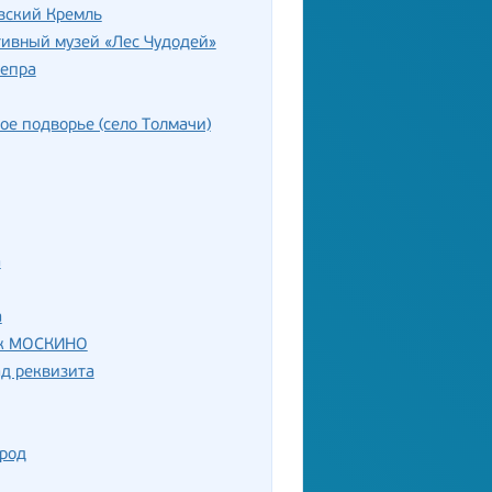
вский Кремль
ивный музей «Лес Чудодей»
непра
ое подворье (село Толмачи)
а
а
к МОСКИНО
д реквизита
ород