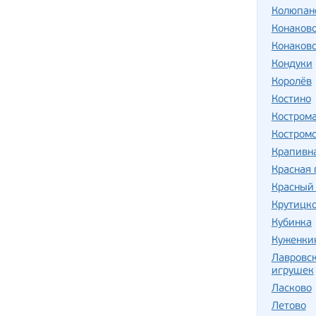
Колюпан
Конаков
Конаковс
Кондуки
Королёв
Костино
Костром
Костромс
Крапивн
Красная
Красный
Крутицк
Кубинка
Куженки
Лавровс
игрушек
Ласково
Летово