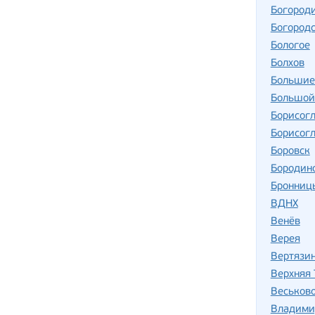
Богород
Богород
Бологое
Болхов
Большие
Большой
Борисог
Борисог
Боровск
Бородин
Бронниц
ВДНХ
Венёв
Верея
Вертязи
Верхняя
Веськов
Владими