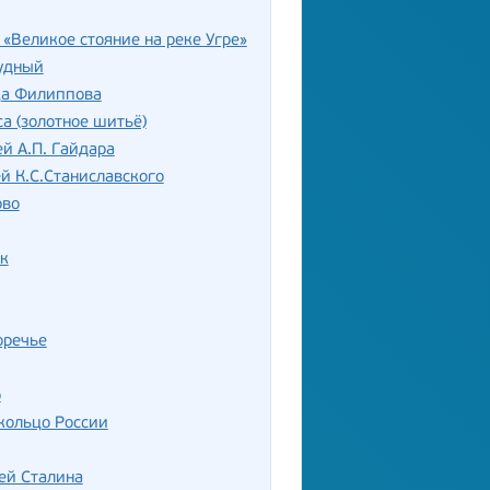
«Великое стояние на реке Угре»
удный
ца Филиппова
а (золотное шитьё)
й А.П. Гайдара
й К.С.Станиславского
ово
к
оречье
о
кольцо России
ей Сталина