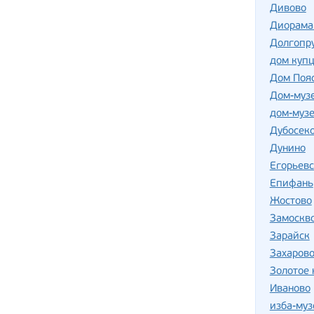
Дивово
Диорама 
Долгопр
дом куп
Дом Пояс
Дом-музе
дом-музе
Дубосек
Дунино
Егорьевс
Епифань
Жостово
Замоскв
Зарайск
Захаров
Золотое 
Иваново
изба-муз