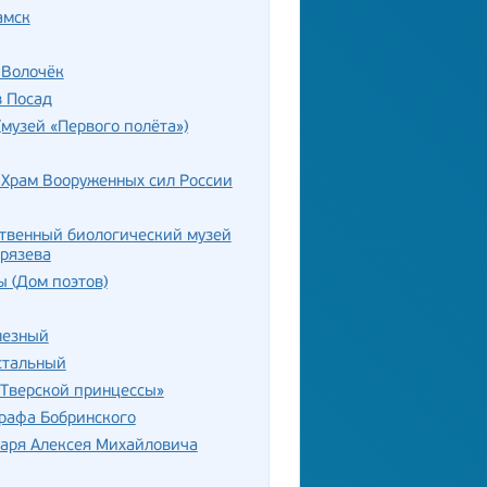
амск
Волочёк
в Посад
(музей «Первого полёта»)
 Храм Вооруженных сил России
твенный биологический музей
рязева
 (Дом поэтов)
лезный
стальный
«Тверской принцессы»
рафа Бобринского
аря Алексея Михайловича