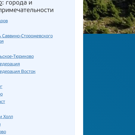
о
: города и
примечательности
дров
ь Саввино-Сторожевского
ря
льское-Тюриково
едерация
едерация Восток
г
ро
аст
и Холл
я
ово