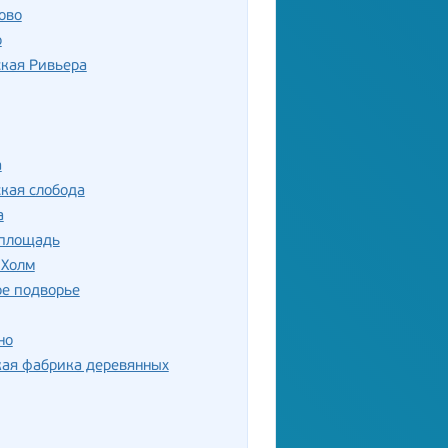
ово
о
кая Ривьера
а
кая слобода
а
 площадь
 Холм
ое подворье
но
кая фабрика деревянных