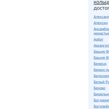
кольц
досто
Алексан
Алексин
Ансамбл
монасты
Арбат
Арханге
Башня Ф
Башня Ф
Бежецк
Бежин лу
Белоозе
Белый Р
Бехово
Бирюльк
Богдарн
Боголюб