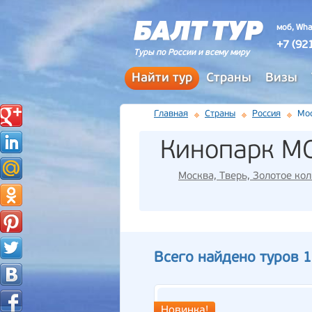
моб, Wha
+7 (92
Туры по России и всему миру
Найти тур
Страны
Визы
Главная
Страны
Россия
Мос
Кинопарк 
Москва, Тверь, Золотое ко
Всего найдено туров 1
Новинка!