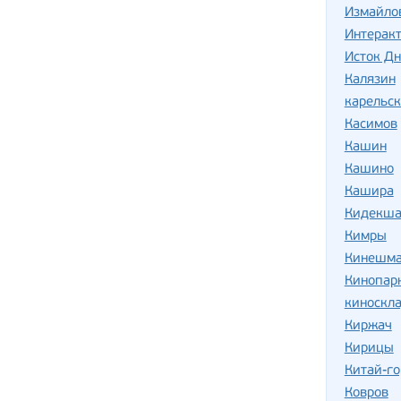
Измайло
Интеракт
Исток Д
Калязин
карельск
Касимов
Кашин
Кашино
Кашира
Кидекш
Кимры
Кинешм
Кинопар
киноскла
Киржач
Кирицы
Китай-г
Ковров