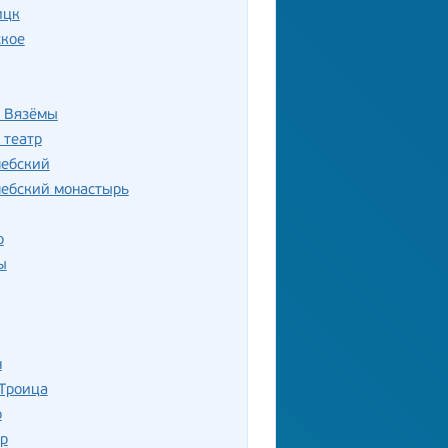
ицк
ское
 Вязёмы
 театр
лебский
лебский монастырь
о
ы
н
 Троица
о
р