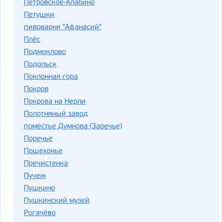
Петровское-Алабино
Петушки
пивоварня "Афанасий"
Плёс
Подмоклово
Подольск
Поклонная гора
Покров
Покрова на Нерли
Полотняный завод
поместье Думнова (Заречье)
Поречье
Пошехонье
Пречистенка
Пучеж
Пушкино
Пушкинский музей
Рогачёво