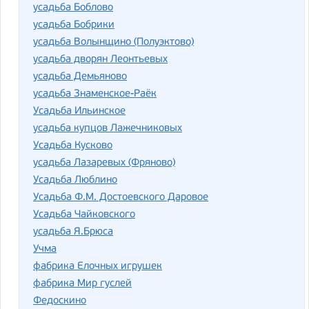
усадьба Боблово
усадьба Бобрики
усадьба Волынщино (Полуэктово)
усадьба дворян Леонтьевых
усадьба Демьяново
усадьба Знаменское-Раёк
Усадьба Ильинское
усадьба купцов Лажечниковых
Усадьба Кусково
усадьба Лазаревых (Фряново)
Усадьба Люблино
Усадьба Ф.М. Достоевского Даровое
Усадьба Чайковского
усадьба Я.Брюса
Учма
фабрика Елочных игрушек
фабрика Мир гуслей
Федоскино