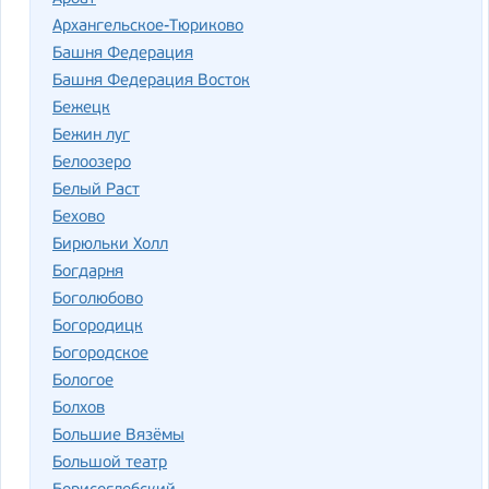
Архангельское-Тюриково
Башня Федерация
Башня Федерация Восток
Бежецк
Бежин луг
Белоозеро
Белый Раст
Бехово
Бирюльки Холл
Богдарня
Боголюбово
Богородицк
Богородское
Бологое
Болхов
Большие Вязёмы
Большой театр