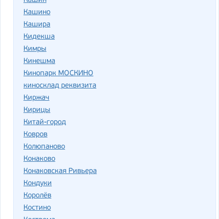
Кашин
Кашино
Кашира
Кидекша
Кимры
Кинешма
Кинопарк МОСКИНО
киносклад реквизита
Киржач
Кирицы
Китай-город
Ковров
Колюпаново
Конаково
Конаковская Ривьера
Кондуки
Королёв
Костино