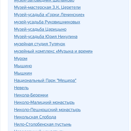
музей-заповедник Щелыково
Музей-мастерская З.К. Церетели
Музей-усадьба «Горки Ленинские»
музей-усадьба Руковишниковых
Музей-усадьба Царицыно
Музей-усадьба Юрия Никулина
музейная студия Тулячок
музейный комплекс «Музыка и время»
Муром
Мышино
Мышкин
Национальный Парк "Мещера"
Невель
Никола-Бережки
Николо-Малицкий монастырь
Николо-Пешношский монастырь
Никольская Слобода
Нило-Столобенская пустынь