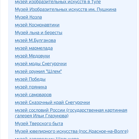
музей изобразительных искусств в Туле
Музей Изобразительных искусств им. Пушкина
Музей Козла
музей Космонавтики
Музей льна и бересты
музей М.Булгакова
музей мармелада
музей Медовухи
музей моды Снегурочки
музей оружия "Шлем"
музей Победы
музей пряника
музей самоваров
музей Сказочный край Снегурочки
музей сословий России (государственная картинная
галерея Ильи Глазунова)
Музей Тверского быта
Музей ювелирного искусства (пос.Красное-на-Волге)