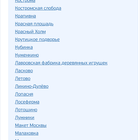
Кострома
Костромская слобода
Крапивна
Красная площадь
Красный Холм
Крутицкое подворье
Кубинка
Куженкино
Лавровская фабрика деревянных игрушек
Ласково
Летово
Ликино-Дулёво
Лопасня
Лосеферма
Лотошино
Лужники
Макет Москвы
Малаховка