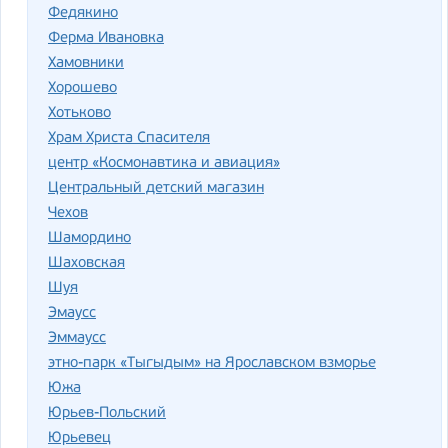
Федякино
Ферма Ивановка
Хамовники
Хорошево
Хотьково
Храм Христа Спасителя
центр «Космонавтика и авиация»
Центральный детский магазин
Чехов
Шамордино
Шаховская
Шуя
Эмаусс
Эммаусс
этно-парк «Тыгыдым» на Ярославском взморье
Южа
Юрьев-Польский
Юрьевец