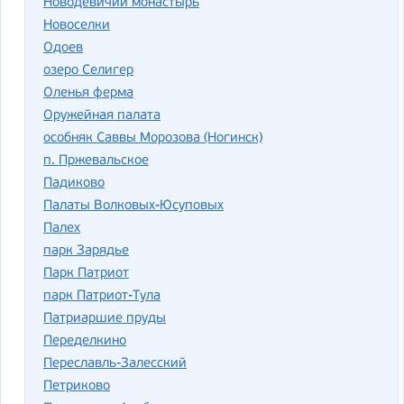
Новодевичий монастырь
Новоселки
Одоев
озеро Селигер
Оленья ферма
Оружейная палата
особняк Саввы Морозова (Ногинск)
п. Пржевальское
Падиково
Палаты Волковых-Юсуповых
Палех
парк Зарядье
Парк Патриот
парк Патриот-Тула
Патриаршие пруды
Переделкино
Переславль-Залесский
Петриково