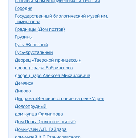
Главный Храм Вооруженных сил России
Городня
Государственный биологический музей им.
Тимирязева
Градницы (Дом поэтов)
Грузины
Гусь-Железный
Гусь-Хрустальный
Дворец «Тверской принцессы»
дворец графа Бобринского
дворец царя Алексея Михайловича
Демянск
Дивово
Диорама «Великое стояние на реке Угре»
Долгопрудный
дом купца Филиппова
Дом Пояса (золотное шитьё)
Дом-музей А.П. Гайдара
дом-музей К.С.Станиславского