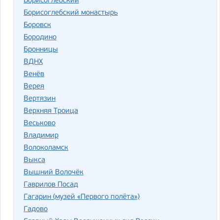
Борисоглебский
Борисоглебский монастырь
Боровск
Бородино
Бронницы
ВДНХ
Венёв
Верея
Вертязин
Верхняя Троица
Веськово
Владимир
Волоколамск
Выкса
Вышний Волочёк
Гаврилов Посад
Гагарин (музей «Первого полёта»)
Гадово