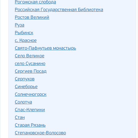
Рогожская слобода
Российская Государственная Библиотека
Ростов Великий
Руза
Рыбинск
с. Красное
Свято-Пафнутьев монастырь
Село Великое
село Сусанино
Сергиев Посад
Серпухов
Синеборье
Солнечногорск
Солотча
Спас-Клепики
Стан
Старая Рязань
Степановское-Волосово