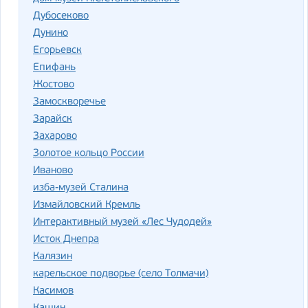
Дубосеково
Дунино
Егорьевск
Епифань
Жостово
Замоскворечье
Зарайск
Захарово
Золотое кольцо России
Иваново
изба-музей Сталина
Измайловский Кремль
Интерактивный музей «Лес Чудодей»
Исток Днепра
Калязин
карельское подворье (село Толмачи)
Касимов