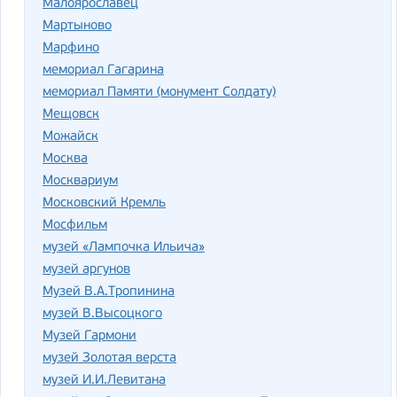
Малоярославец
Мартыново
Марфино
мемориал Гагарина
мемориал Памяти (монумент Солдату)
Мещовск
Можайск
Москва
Москвариум
Московский Кремль
Мосфильм
музей «Лампочка Ильича»
музей аргунов
Музей В.А.Тропинина
музей В.Высоцкого
Музей Гармони
музей Золотая верста
музей И.И.Левитана