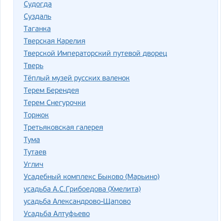
Судогда
Суздаль
Таганка
Тверская Карелия
Тверской Императорский путевой дворец
Тверь
Тёплый музей русских валенок
Терем Берендея
Терем Снегурочки
Торжок
Третьяковская галерея
Тума
Тутаев
Углич
Усадебный комплекс Быково (Марьино)
усадьба А.С.Грибоедова (Хмелита)
усадьба Александрово-Щапово
Усадьба Алтуфьево