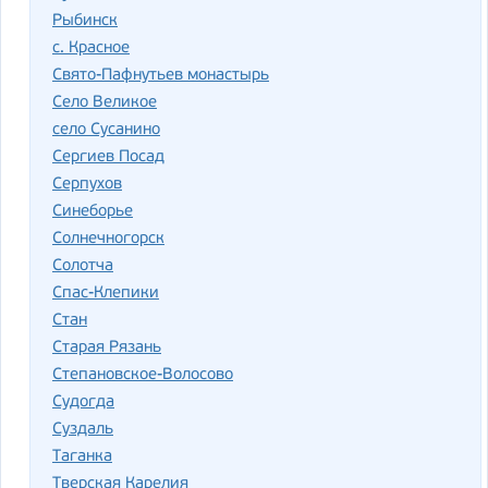
Рыбинск
с. Красное
Свято-Пафнутьев монастырь
Село Великое
село Сусанино
Сергиев Посад
Серпухов
Синеборье
Солнечногорск
Солотча
Спас-Клепики
Стан
Старая Рязань
Степановское-Волосово
Судогда
Суздаль
Таганка
Тверская Карелия