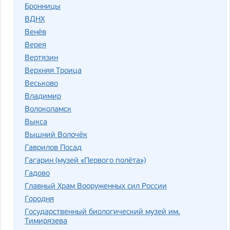
Бронницы
ВДНХ
Венёв
Верея
Вертязин
Верхняя Троица
Веськово
Владимир
Волоколамск
Выкса
Вышний Волочёк
Гаврилов Посад
Гагарин (музей «Первого полёта»)
Гадово
Главный Храм Вооруженных сил России
Городня
Государственный биологический музей им.
Тимирязева