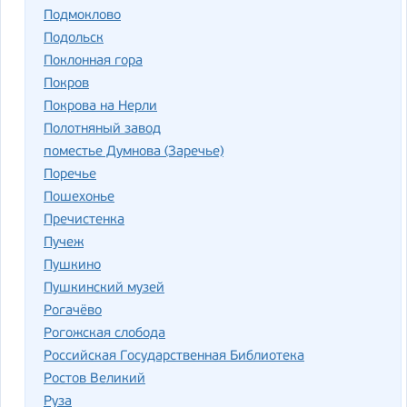
Подмоклово
Подольск
Поклонная гора
Покров
Покрова на Нерли
Полотняный завод
поместье Думнова (Заречье)
Поречье
Пошехонье
Пречистенка
Пучеж
Пушкино
Пушкинский музей
Рогачёво
Рогожская слобода
Российская Государственная Библиотека
Ростов Великий
Руза