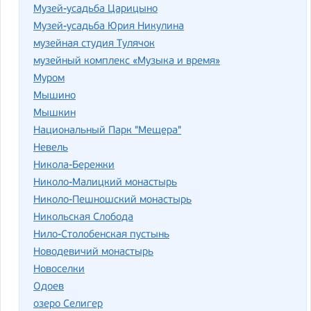
Музей-усадьба Царицыно
Музей-усадьба Юрия Никулина
музейная студия Тулячок
музейный комплекс «Музыка и время»
Муром
Мышино
Мышкин
Национальный Парк "Мещера"
Невель
Никола-Бережки
Николо-Малицкий монастырь
Николо-Пешношский монастырь
Никольская Слобода
Нило-Столобенская пустынь
Новодевичий монастырь
Новоселки
Одоев
озеро Селигер