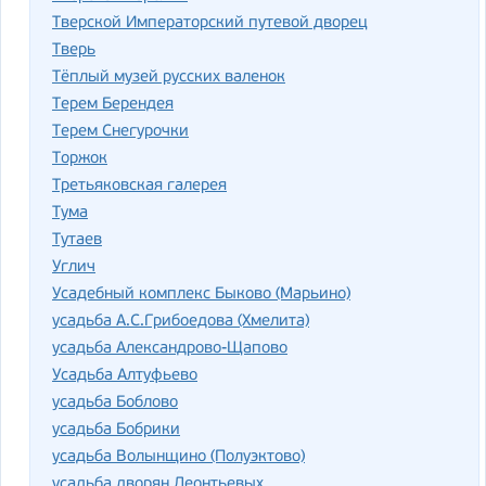
Тверской Императорский путевой дворец
Тверь
Тёплый музей русских валенок
Терем Берендея
Терем Снегурочки
Торжок
Третьяковская галерея
Тума
Тутаев
Углич
Усадебный комплекс Быково (Марьино)
усадьба А.С.Грибоедова (Хмелита)
усадьба Александрово-Щапово
Усадьба Алтуфьево
усадьба Боблово
усадьба Бобрики
усадьба Волынщино (Полуэктово)
усадьба дворян Леонтьевых