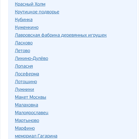
Красный Холм
Крутицкое подворье
Кубинка
Куженкино
Лавровская фабрика деревянных игрушек
Ласково
Летово
Ликино-Дулёво
Лопасня
Лосеферма
Лотошино
Лужники
Макет Москвы
Малаховка
Малоярославец
Мартыново
Марфино
мемориал Гагарина