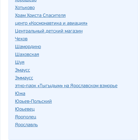
Хорошево
Хотьково
Храм Христа Спасителя
центр «Космонавтика и авиация»
Центральный детский магазин
Чехов
Шамордино
Шаховская
Шуя
Эмаусс
Эммаусс
этно-парк «Тыгыдым» на Ярославском взморье
Южа
Юрьев-Польский
Юрьевец
Ярополец
Ярославль