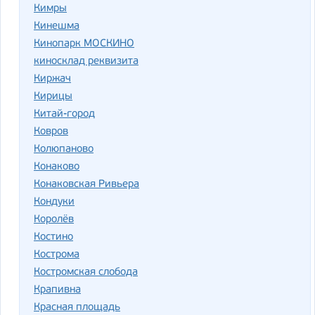
Кимры
Кинешма
Кинопарк МОСКИНО
киносклад реквизита
Киржач
Кирицы
Китай-город
Ковров
Колюпаново
Конаково
Конаковская Ривьера
Кондуки
Королёв
Костино
Кострома
Костромская слобода
Крапивна
Красная площадь