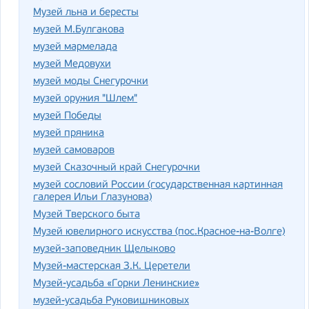
Музей льна и бересты
музей М.Булгакова
музей мармелада
музей Медовухи
музей моды Снегурочки
музей оружия "Шлем"
музей Победы
музей пряника
музей самоваров
музей Сказочный край Снегурочки
музей сословий России (государственная картинная
галерея Ильи Глазунова)
Музей Тверского быта
Музей ювелирного искусства (пос.Красное-на-Волге)
музей-заповедник Щелыково
Музей-мастерская З.К. Церетели
Музей-усадьба «Горки Ленинские»
музей-усадьба Руковишниковых