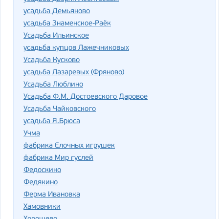
усадьба Демьяново
усадьба Знаменское-Раёк
Усадьба Ильинское
усадьба купцов Лажечниковых
Усадьба Кусково
усадьба Лазаревых (Фряново)
Усадьба Люблино
Усадьба Ф.М. Достоевского Даровое
Усадьба Чайковского
усадьба Я.Брюса
Учма
фабрика Елочных игрушек
фабрика Мир гуслей
Федоскино
Федякино
Ферма Ивановка
Хамовники