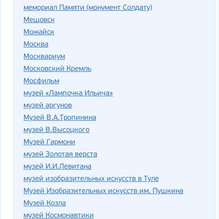
мемориал Памяти (монумент Солдату)
Мещовск
Можайск
Москва
Москвариум
Московский Кремль
Мосфильм
музей «Лампочка Ильича»
музей аргунов
Музей В.А.Тропинина
музей В.Высоцкого
Музей Гармони
музей Золотая верста
музей И.И.Левитана
музей изобразительных искусств в Туле
Музей Изобразительных искусств им. Пушкина
Музей Козла
музей Космонавтики