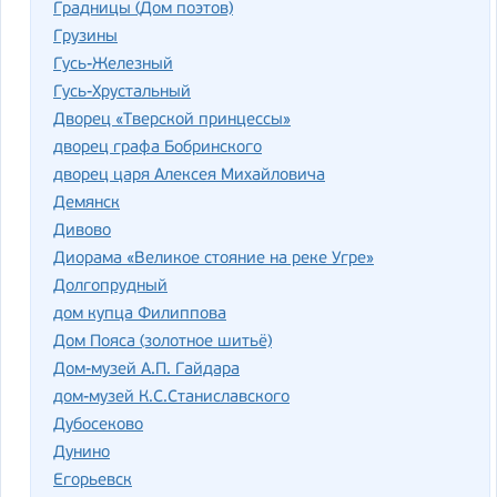
Градницы (Дом поэтов)
Грузины
Гусь-Железный
Гусь-Хрустальный
Дворец «Тверской принцессы»
дворец графа Бобринского
дворец царя Алексея Михайловича
Демянск
Дивово
Диорама «Великое стояние на реке Угре»
Долгопрудный
дом купца Филиппова
Дом Пояса (золотное шитьё)
Дом-музей А.П. Гайдара
дом-музей К.С.Станиславского
Дубосеково
Дунино
Егорьевск