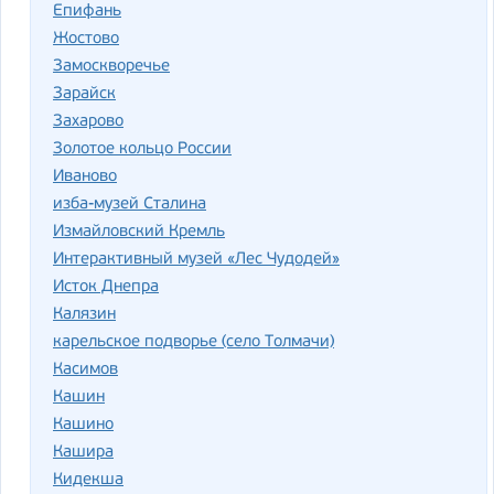
Епифань
Жостово
Замоскворечье
Зарайск
Захарово
Золотое кольцо России
Иваново
изба-музей Сталина
Измайловский Кремль
Интерактивный музей «Лес Чудодей»
Исток Днепра
Калязин
карельское подворье (село Толмачи)
Касимов
Кашин
Кашино
Кашира
Кидекша