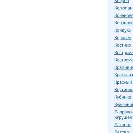
Ковров
Колюпан
Конаков
Конаковс
Кондуки
Королёв
Костино
Костром
Костромс
Крапивн
Красная
Красный
Крутицк
Кубинка
Куженки
Лавровс
игрушек
Ласково
Летово