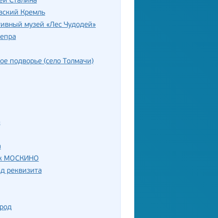
ей Сталина
вский Кремль
ивный музей «Лес Чудодей»
непра
ое подворье (село Толмачи)
а
а
к МОСКИНО
д реквизита
ород