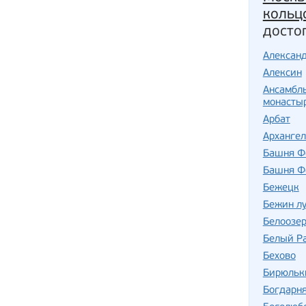
кольц
досто
Алексан
Алексин
Ансамбл
монасты
Арбат
Арханге
Башня Ф
Башня Ф
Бежецк
Бежин лу
Белоозе
Белый Р
Бехово
Бирюльк
Богдарн