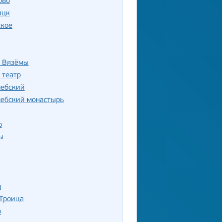
ово
ицк
ское
 Вязёмы
 театр
лебский
лебский монастырь
о
ы
н
 Троица
о