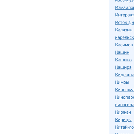
изба-муз
Измайло
Интеракт
Исток Д
Калязин
карельск
Касимов
Кашин
Кашино
Кашира
Кидекш
Кимры
Кинешм
Кинопар
киноскла
Киржач
Кирицы
Китай-г