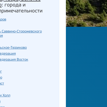
о
: города и
примечательности
дров
ь Саввино-Сторожевского
ря
льское-Тюриково
едерация
едерация Восток
г
ро
аст
и Холл
я