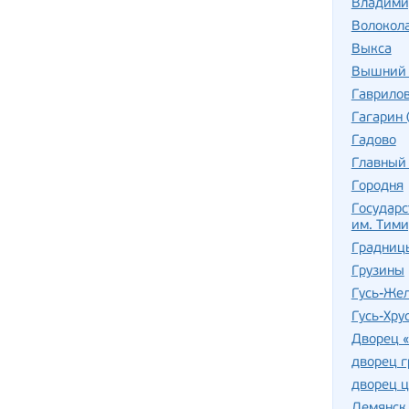
Владими
Волокол
Выкса
Вышний 
Гаврило
Гагарин 
Гадово
Главный
Городня
Государс
им. Тими
Градницы
Грузины
Гусь-Же
Гусь-Хру
Дворец 
дворец г
дворец ц
Демянск