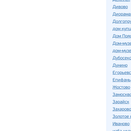
Дивово
Диорама 
Долгопр
дом куп
Дом Пояс
Дом-музе
дом-музе
Дубосек
Дунино
Егорьевс
Епифань
Жостово
Замоскв
Зарайск
Захаров
Золотое 
Иваново