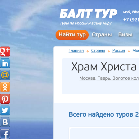
моб, Wha
+7 (92
Туры по России и всему миру
Найти тур
Страны
Визы
Главная
Страны
Россия
Мос
Храм Христа
Москва, Тверь, Золотое ко
Всего найдено туров 2