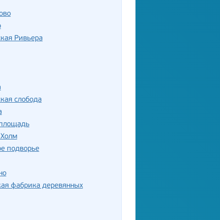
ово
о
кая Ривьера
а
кая слобода
а
 площадь
 Холм
ое подворье
но
кая фабрика деревянных