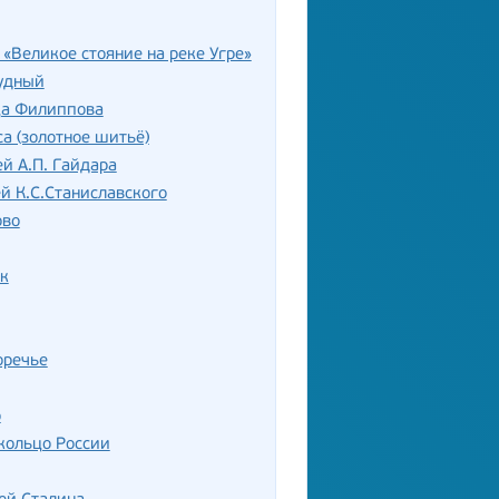
«Великое стояние на реке Угре»
удный
ца Филиппова
а (золотное шитьё)
й А.П. Гайдара
й К.С.Станиславского
ово
к
оречье
о
кольцо России