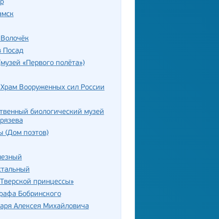
р
амск
Волочёк
в Посад
(музей «Первого полёта»)
 Храм Вооруженных сил России
твенный биологический музей
рязева
 (Дом поэтов)
лезный
стальный
«Тверской принцессы»
рафа Бобринского
аря Алексея Михайловича