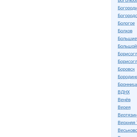
Боголюб
Богород
Богород
Бологое
Болхов
Большие
Большой
Борисог
Борисог
Боровск
Бородин
Бронниц
ВДНХ
Венёв
Верея
Вертязи
Верхняя
Веськов