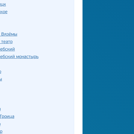
ицк
ское
 Вязёмы
 театр
лебский
лебский монастырь
о
ы
н
 Троица
о
р