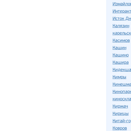
Измайло
Интеракт
Исток Д
Калязин
карельск
Касимов
Кашин
Кашино
Кашира
Кидекш
Кимры
Кинешм
Кинопар
киноскла
Киржач
Кирицы
Китай-г
Ковров