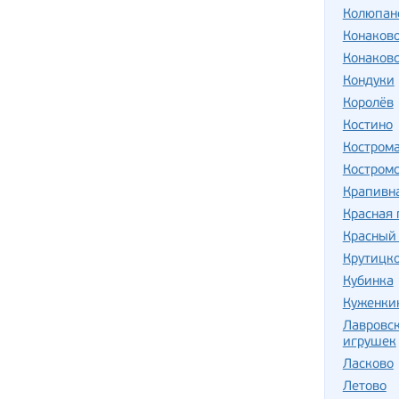
Колюпан
Конаков
Конаковс
Кондуки
Королёв
Костино
Костром
Костромс
Крапивн
Красная
Красный
Крутицк
Кубинка
Куженки
Лавровс
игрушек
Ласково
Летово