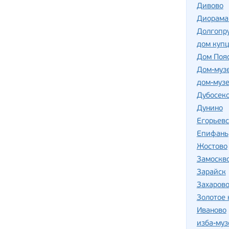
Дивово
Диорама 
Долгопр
дом куп
Дом Пояс
Дом-музе
дом-музе
Дубосек
Дунино
Егорьевс
Епифань
Жостово
Замоскв
Зарайск
Захаров
Золотое 
Иваново
изба-муз