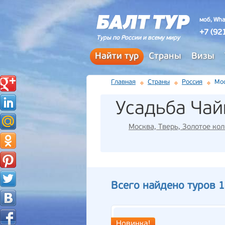
моб, Wha
+7 (92
Туры по России и всему миру
Найти тур
Страны
Визы
Главная
Страны
Россия
Мос
Усадьба Чай
Москва, Тверь, Золотое ко
Всего найдено туров 1
Новинка!