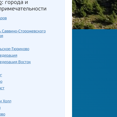
о
: города и
примечательности
дров
ь Саввино-Сторожевского
ря
льское-Тюриково
едерация
едерация Восток
г
ро
аст
и Холл
я
ово