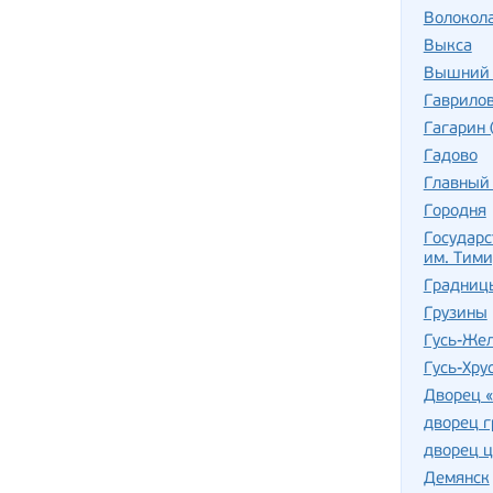
Волокол
Выкса
Вышний 
Гаврило
Гагарин 
Гадово
Главный
Городня
Государс
им. Тими
Градницы
Грузины
Гусь-Же
Гусь-Хру
Дворец 
дворец г
дворец ц
Демянск