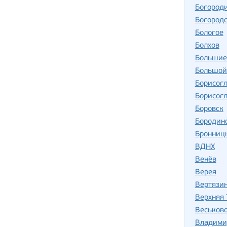
Богород
Богород
Бологое
Болхов
Большие
Большой
Борисог
Борисог
Боровск
Бородин
Бронниц
ВДНХ
Венёв
Верея
Вертязи
Верхняя
Веськов
Владими