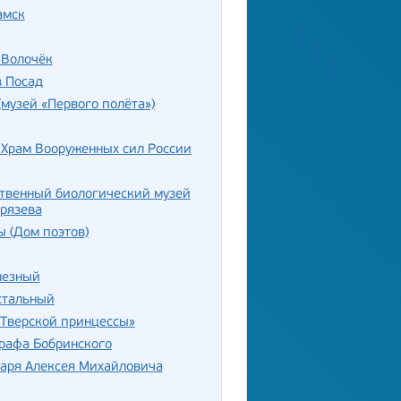
амск
Волочёк
в Посад
(музей «Первого полёта»)
 Храм Вооруженных сил России
твенный биологический музей
рязева
 (Дом поэтов)
лезный
стальный
«Тверской принцессы»
рафа Бобринского
аря Алексея Михайловича