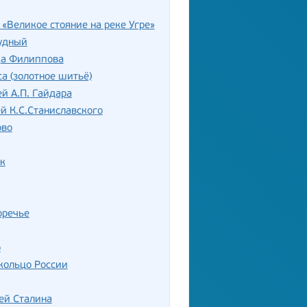
«Великое стояние на реке Угре»
удный
ца Филиппова
а (золотное шитьё)
й А.П. Гайдара
й К.С.Станиславского
ово
к
оречье
о
кольцо России
ей Сталина