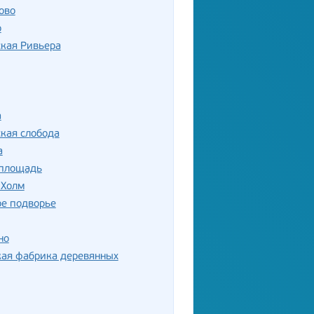
ово
о
кая Ривьера
а
кая слобода
а
 площадь
 Холм
ое подворье
но
кая фабрика деревянных