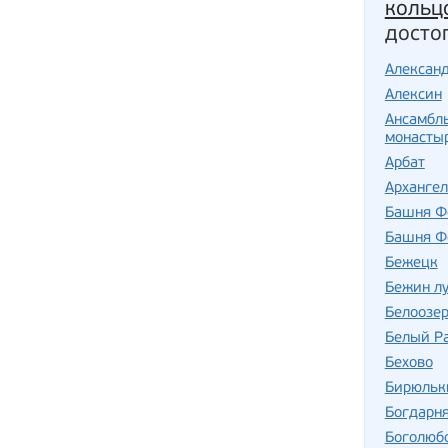
кольц
досто
Алексан
Алексин
Ансамбл
монасты
Арбат
Арханге
Башня Ф
Башня Ф
Бежецк
Бежин лу
Белоозе
Белый Р
Бехово
Бирюльк
Богдарн
Боголюб