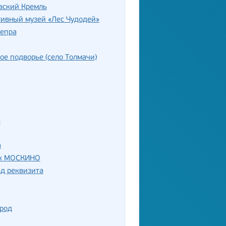
вский Кремль
ивный музей «Лес Чудодей»
непра
ое подворье (село Толмачи)
а
а
к МОСКИНО
д реквизита
ород