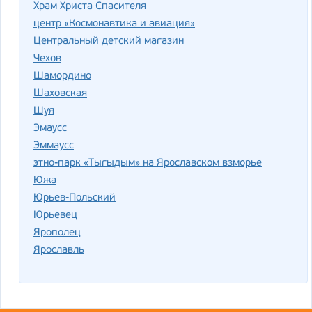
Храм Христа Спасителя
центр «Космонавтика и авиация»
Центральный детский магазин
Чехов
Шамордино
Шаховская
Шуя
Эмаусс
Эммаусс
этно-парк «Тыгыдым» на Ярославском взморье
Южа
Юрьев-Польский
Юрьевец
Ярополец
Ярославль