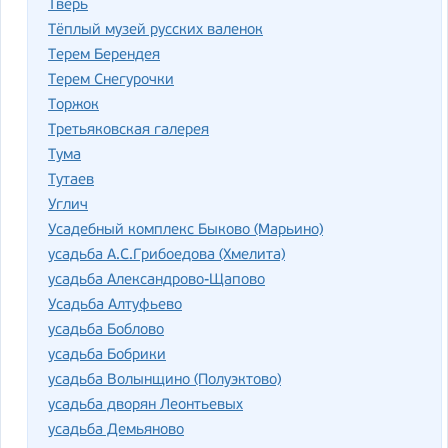
Тверь
Тёплый музей русских валенок
Терем Берендея
Терем Снегурочки
Торжок
Третьяковская галерея
Тума
Тутаев
Углич
Усадебный комплекс Быково (Марьино)
усадьба А.С.Грибоедова (Хмелита)
усадьба Александрово-Щапово
Усадьба Алтуфьево
усадьба Боблово
усадьба Бобрики
усадьба Волынщино (Полуэктово)
усадьба дворян Леонтьевых
усадьба Демьяново