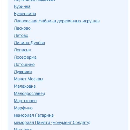
Кубинка
Куженкино
Лавровская фабрика деревянных игрушек
Ласково
Летово
Ликино-Дулёво
Лопасня
Лосеферма
Лотошино
Лужники
Макет Москвы
Малаховка
Малоярославец
Мартыново
Марфино
мемориал Гагарина
мемориал Памяти (монумент Солдату)