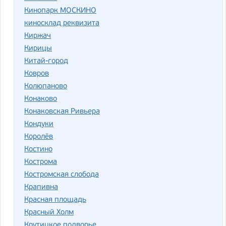
Кинопарк МОСКИНО
киносклад реквизита
Киржач
Кирицы
Китай-город
Ковров
Колюпаново
Конаково
Конаковская Ривьера
Кондуки
Королёв
Костино
Кострома
Костромская слобода
Крапивна
Красная площадь
Красный Холм
Крутицкое подворье