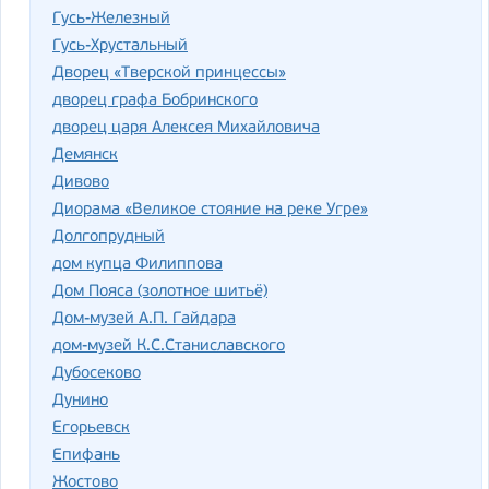
Гусь-Железный
Гусь-Хрустальный
Дворец «Тверской принцессы»
дворец графа Бобринского
дворец царя Алексея Михайловича
Демянск
Дивово
Диорама «Великое стояние на реке Угре»
Долгопрудный
дом купца Филиппова
Дом Пояса (золотное шитьё)
Дом-музей А.П. Гайдара
дом-музей К.С.Станиславского
Дубосеково
Дунино
Егорьевск
Епифань
Жостово