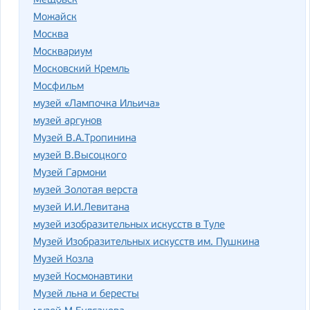
Мещовск
Можайск
Москва
Москвариум
Московский Кремль
Мосфильм
музей «Лампочка Ильича»
музей аргунов
Музей В.А.Тропинина
музей В.Высоцкого
Музей Гармони
музей Золотая верста
музей И.И.Левитана
музей изобразительных искусств в Туле
Музей Изобразительных искусств им. Пушкина
Музей Козла
музей Космонавтики
Музей льна и бересты