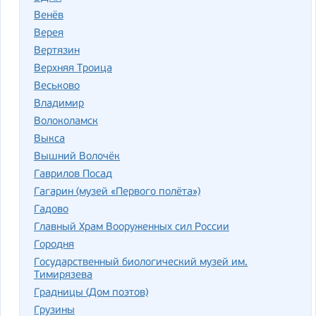
Венёв
Верея
Вертязин
Верхняя Троица
Веськово
Владимир
Волоколамск
Выкса
Вышний Волочёк
Гаврилов Посад
Гагарин (музей «Первого полёта»)
Гадово
Главный Храм Вооруженных сил России
Городня
Государственный биологический музей им.
Тимирязева
Градницы (Дом поэтов)
Грузины