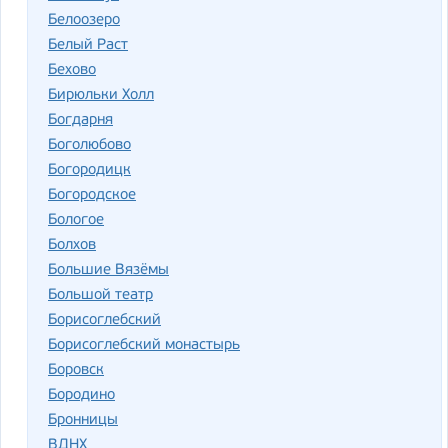
Белоозеро
Белый Раст
Бехово
Бирюльки Холл
Богдарня
Боголюбово
Богородицк
Богородское
Бологое
Болхов
Большие Вязёмы
Большой театр
Борисоглебский
Борисоглебский монастырь
Боровск
Бородино
Бронницы
ВДНХ