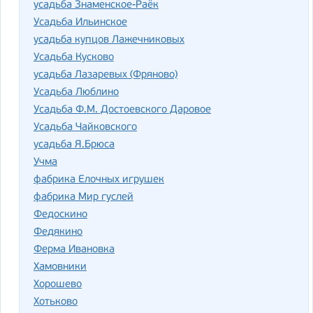
усадьба Знаменское-Раёк
Усадьба Ильинское
усадьба купцов Лажечниковых
Усадьба Кусково
усадьба Лазаревых (Фряново)
Усадьба Люблино
Усадьба Ф.М. Достоевского Даровое
Усадьба Чайковского
усадьба Я.Брюса
Учма
фабрика Елочных игрушек
фабрика Мир гуслей
Федоскино
Федякино
Ферма Ивановка
Хамовники
Хорошево
Хотьково