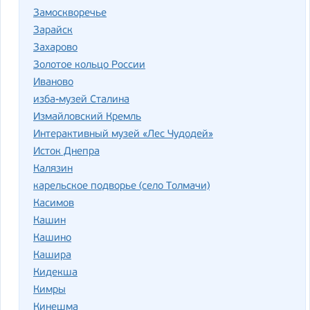
Замоскворечье
Зарайск
Захарово
Золотое кольцо России
Иваново
изба-музей Сталина
Измайловский Кремль
Интерактивный музей «Лес Чудодей»
Исток Днепра
Калязин
карельское подворье (село Толмачи)
Касимов
Кашин
Кашино
Кашира
Кидекша
Кимры
Кинешма