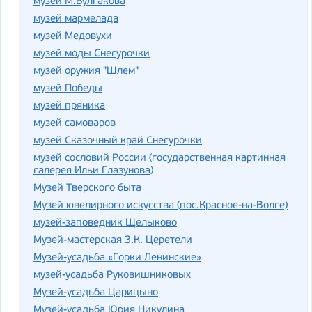
музей М.Булгакова
музей мармелада
музей Медовухи
музей моды Снегурочки
музей оружия "Шлем"
музей Победы
музей пряника
музей самоваров
музей Сказочный край Снегурочки
музей сословий России (государственная картинная
галерея Ильи Глазунова)
Музей Тверского быта
Музей ювелирного искусства (пос.Красное-на-Волге)
музей-заповедник Щелыково
Музей-мастерская З.К. Церетели
Музей-усадьба «Горки Ленинские»
музей-усадьба Руковишниковых
Музей-усадьба Царицыно
Музей-усадьба Юрия Никулина