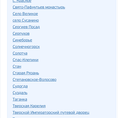
с. Красное
Свято-Пафнутьев монастырь
Село Великое
село Сусанино
Сергиев Посад
Серпухов
Синеборье
Солнечногорск
Солотча
Спас-Клепики
Стан
Старая Рязань
Степановское-Волосово
Судогда
Суздаль
Таганка
Тверская Карелия
Тверской Императорский путевой дворец