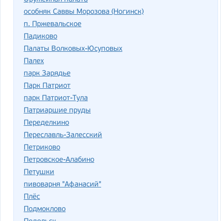
особняк Саввы Морозова (Ногинск)
п. Пржевальское
Падиково
Палаты Волковых-Юсуповых
Палех
парк Зарядье
Парк Патриот
парк Патриот-Тула
Патриаршие пруды
Переделкино
Переславль-Залесский
Петриково
Петровское-Алабино
Петушки
пивоварня "Афанасий"
Плёс
Подмоклово