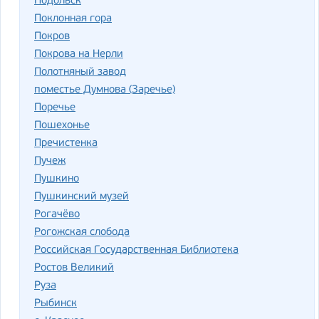
Подольск
Поклонная гора
Покров
Покрова на Нерли
Полотняный завод
поместье Думнова (Заречье)
Поречье
Пошехонье
Пречистенка
Пучеж
Пушкино
Пушкинский музей
Рогачёво
Рогожская слобода
Российская Государственная Библиотека
Ростов Великий
Руза
Рыбинск