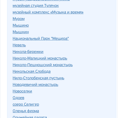
музейная студия Тулячок
музейный комплекс «Музыка и время»
Муром
Мышино
Мышкин
Национальный Парк "Мещера"
Невель
Никола-Бережки
Николо-Малицкий монастырь
Николо-Пешношский монастырь
Никольская Слобода
Нило-Столобенская пустынь
Новодевичий монастырь
Новоселки
Одоев
озеро Селигер
Оленья ферма
Оружейная палата