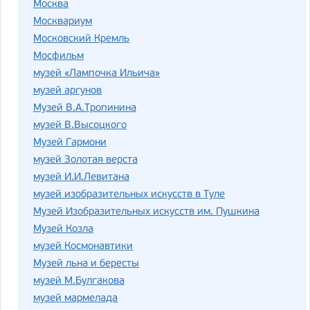
Москва
Москвариум
Московский Кремль
Мосфильм
музей «Лампочка Ильича»
музей аргунов
Музей В.А.Тропинина
музей В.Высоцкого
Музей Гармони
музей Золотая верста
музей И.И.Левитана
музей изобразительных искусств в Туле
Музей Изобразительных искусств им. Пушкина
Музей Козла
музей Космонавтики
Музей льна и бересты
музей М.Булгакова
музей мармелада