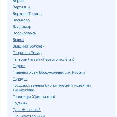
Верея
Вертязин
Верхняя Троица
Веськово
Владимир
Волоколамск
Выкса
Вышний Волочёк
Гаврилов Посад
Гагарин (музей «Первого полёта»)
Гадово
Главный Храм Вооруженных сил России
Городня
Государственный биологический музей им.
Тимирязева
Градницы (Дом поэтов)
Грузины
Гусь-Железный
Гусь-Хрустальный