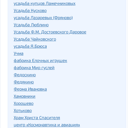
усадьба купцов Лажечниковых
Усадьба Кусково
усадьба Лазаревых (Фряново)
Усадьба Люблино
Усадьба Ф.М. Достоевского Даровое
Усадьба Чайковского
усадьба Я.Брюса
Учма
фабрика Елочных игрушек
фабрика Мир гуслей
Федоскино
Федякино
Ферма Ивановка
Хамовники
Хорошево
Хотьково
Храм Христа Спасителя
центр «Космонавтика и авиация»