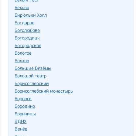
Белый Раст
Бехово
Бирюльки Холл
Богдарня
Боголюбово
Богородицк
Богородское
Бологое
Болхов
Большие Вязёмы
Большой театр
Борисоглебский
Борисоглебский монастырь
Боровск
Бородино
Бронницы
ВДНХ
Венёв