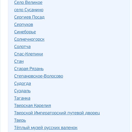
Село Великое
село Сусанино
Сергиев Посад
Серпухов
Синеборье
Солнечногорск
Солотча
Спас-Клепики
Стан
Старая Рязань
Степановское-Волосово
Судогда
Суздаль
Таганка
Тверская Карелия
Тверской Императорский путевой дворец
Тверь
Тёплый музей русских валенок