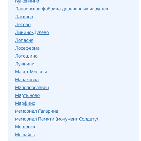
Куженкино
Лавровская фабрика деревянных игрушек
Ласково
Летово
Ликино-Дулёво
Лопасня
Лосеферма
Лотошино
Лужники
Макет Москвы
Малаховка
Малоярославец
Мартыново
Марфино
мемориал Гагарина
мемориал Памяти (монумент Солдату)
Мещовск
Можайск