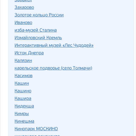
Зарайск
Захарово
Золотое кольцо России
Иваново
изба-музей Сталина
Измайловский Кремль
Интерактивный музей «Лес Чудодей»
Исток Днепра
Калязин
карельское подворье (село Толмачи)
Касимов
Кашин
Кашино
Кашира
Кидекша
Кимры
Кинешма
Кинопарк МОСКИНО