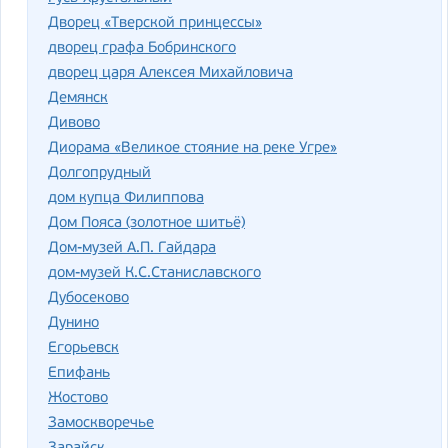
Дворец «Тверской принцессы»
дворец графа Бобринского
дворец царя Алексея Михайловича
Демянск
Дивово
Диорама «Великое стояние на реке Угре»
Долгопрудный
дом купца Филиппова
Дом Пояса (золотное шитьё)
Дом-музей А.П. Гайдара
дом-музей К.С.Станиславского
Дубосеково
Дунино
Егорьевск
Епифань
Жостово
Замоскворечье