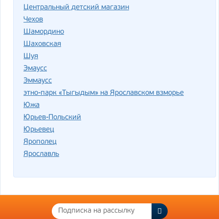
Центральный детский магазин
Чехов
Шамордино
Шаховская
Шуя
Эмаусс
Эммаусс
этно-парк «Тыгыдым» на Ярославском взморье
Южа
Юрьев-Польский
Юрьевец
Ярополец
Ярославль