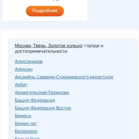
Подробнее
Москва, Тверь, Золотое кольцо
: города и
достопримечательности
Александров
Алексин
Ансамбль Саввино-Сторожевского монастыря
Арбат
Архангельское-Тюриково
Башня Федерация
Башня Федерация Восток
Бежецк
Бежин луг
Белоозеро