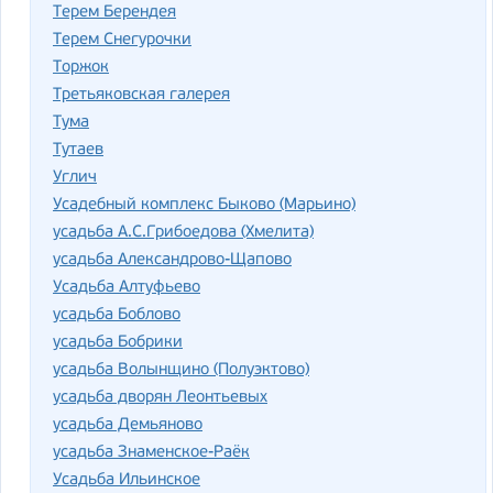
Терем Берендея
Терем Снегурочки
Торжок
Третьяковская галерея
Тума
Тутаев
Углич
Усадебный комплекс Быково (Марьино)
усадьба А.С.Грибоедова (Хмелита)
усадьба Александрово-Щапово
Усадьба Алтуфьево
усадьба Боблово
усадьба Бобрики
усадьба Волынщино (Полуэктово)
усадьба дворян Леонтьевых
усадьба Демьяново
усадьба Знаменское-Раёк
Усадьба Ильинское