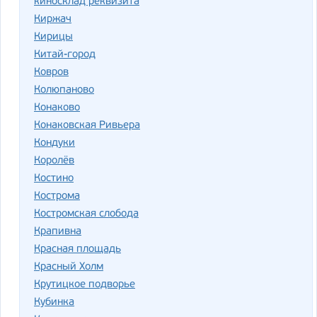
киносклад реквизита
Киржач
Кирицы
Китай-город
Ковров
Колюпаново
Конаково
Конаковская Ривьера
Кондуки
Королёв
Костино
Кострома
Костромская слобода
Крапивна
Красная площадь
Красный Холм
Крутицкое подворье
Кубинка