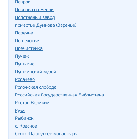
Покров
Покрова на Нерли
Полотняный завод
поместье Думнова (Заречье)
Поречье
Пошехонье
Пречистенка
Пучеж
Пушкино
Пушкинский музей
Рогачёво
Рогожская слобода
Российская Государственная Библиотека
Ростов Великий
Руза
Рыбинск
с. Красное
Свято-Пафнутьев монастырь