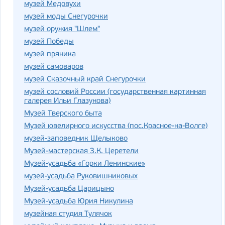
музей Медовухи
музей моды Снегурочки
музей оружия "Шлем"
музей Победы
музей пряника
музей самоваров
музей Сказочный край Снегурочки
музей сословий России (государственная картинная
галерея Ильи Глазунова)
Музей Тверского быта
Музей ювелирного искусства (пос.Красное-на-Волге)
музей-заповедник Щелыково
Музей-мастерская З.К. Церетели
Музей-усадьба «Горки Ленинские»
музей-усадьба Руковишниковых
Музей-усадьба Царицыно
Музей-усадьба Юрия Никулина
музейная студия Тулячок