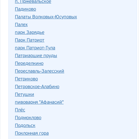
п. Пржевальское
Падиково
Палаты Волковых-Юсуповых
Палех
парк Зарядье
Парк Патриот
парк Патриот-Тула
Патриаршие пруды
Переделкино
Переславль-Залесский
Петриково
Петровское-Алабино
Петушки
пивоварня "Афанасий"
Плёс
Подмоклово
Подольск
Поклонная гора