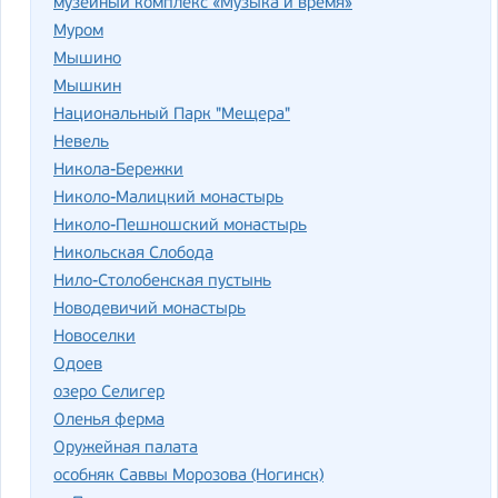
музейный комплекс «Музыка и время»
Муром
Мышино
Мышкин
Национальный Парк "Мещера"
Невель
Никола-Бережки
Николо-Малицкий монастырь
Николо-Пешношский монастырь
Никольская Слобода
Нило-Столобенская пустынь
Новодевичий монастырь
Новоселки
Одоев
озеро Селигер
Оленья ферма
Оружейная палата
особняк Саввы Морозова (Ногинск)