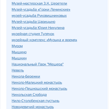
Музей-мастерская З.К. Церетели
Музей-усадьба «Горки Ленинские»
музей-усадьба Руковишниковых
Музей-усадьба Царицыно
Музей-усадьба Юрия Никулина
музейная студия Тулячок
музейный комплекс «Музыка и время»
Муром
Мышино
Мышкин
Национальный Парк "Мещера"
Невель
Никола-Бережки
Николо-Малицкий монастырь
Николо-Пешношский монастырь
Никольская Слобода
Нило-Столобенская пустынь
Новодевичий монастырь