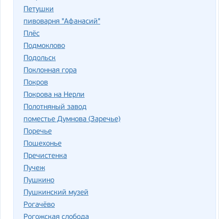
Петушки
пивоварня "Афанасий"
Плёс
Подмоклово
Подольск
Поклонная гора
Покров
Покрова на Нерли
Полотняный завод
поместье Думнова (Заречье)
Поречье
Пошехонье
Пречистенка
Пучеж
Пушкино
Пушкинский музей
Рогачёво
Рогожская слобода