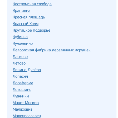
Костромская слобода
Крапивна
Красная площадь
Красный Холм
Крутицкое подворье
Кубинка
Куженкино
Лавровская фабрика деревянных игрушек
Ласково
Летово
Ликино-Дулёво
Лопасня
Лосеферма
Лотошино
Лужники
Макет Москвы
Малаховка
Малоярославец