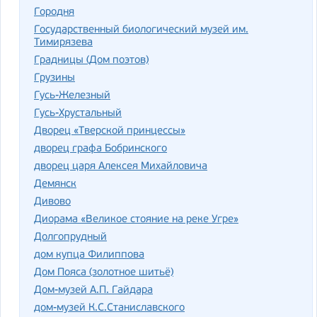
Городня
Государственный биологический музей им.
Тимирязева
Градницы (Дом поэтов)
Грузины
Гусь-Железный
Гусь-Хрустальный
Дворец «Тверской принцессы»
дворец графа Бобринского
дворец царя Алексея Михайловича
Демянск
Дивово
Диорама «Великое стояние на реке Угре»
Долгопрудный
дом купца Филиппова
Дом Пояса (золотное шитьё)
Дом-музей А.П. Гайдара
дом-музей К.С.Станиславского