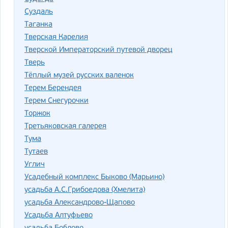
Суздаль
Таганка
Тверская Карелия
Тверской Императорский путевой дворец
Тверь
Тёплый музей русских валенок
Терем Берендея
Терем Снегурочки
Торжок
Третьяковская галерея
Тума
Тутаев
Углич
Усадебный комплекс Быково (Марьино)
усадьба А.С.Грибоедова (Хмелита)
усадьба Александрово-Щапово
Усадьба Алтуфьево