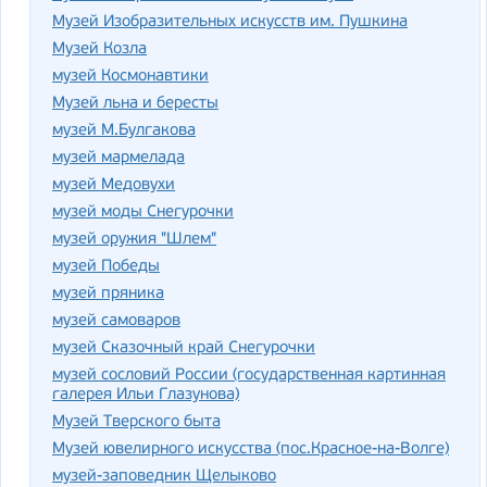
Музей Изобразительных искусств им. Пушкина
Музей Козла
музей Космонавтики
Музей льна и бересты
музей М.Булгакова
музей мармелада
музей Медовухи
музей моды Снегурочки
музей оружия "Шлем"
музей Победы
музей пряника
музей самоваров
музей Сказочный край Снегурочки
музей сословий России (государственная картинная
галерея Ильи Глазунова)
Музей Тверского быта
Музей ювелирного искусства (пос.Красное-на-Волге)
музей-заповедник Щелыково