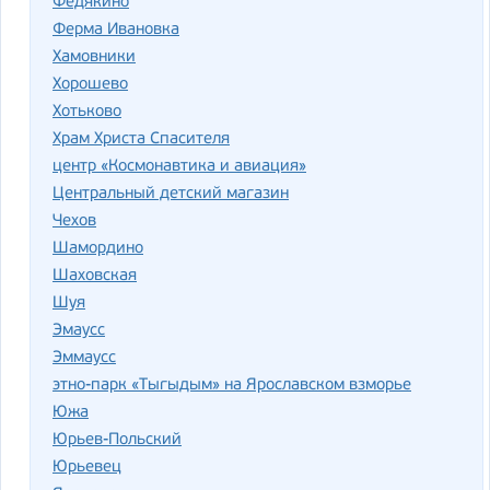
Федякино
Ферма Ивановка
Хамовники
Хорошево
Хотьково
Храм Христа Спасителя
центр «Космонавтика и авиация»
Центральный детский магазин
Чехов
Шамордино
Шаховская
Шуя
Эмаусс
Эммаусс
этно-парк «Тыгыдым» на Ярославском взморье
Южа
Юрьев-Польский
Юрьевец