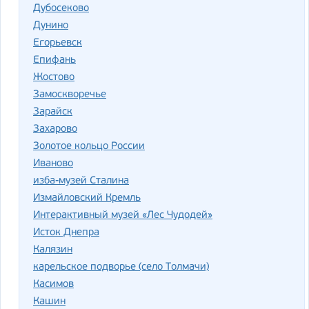
Дубосеково
Дунино
Егорьевск
Епифань
Жостово
Замоскворечье
Зарайск
Захарово
Золотое кольцо России
Иваново
изба-музей Сталина
Измайловский Кремль
Интерактивный музей «Лес Чудодей»
Исток Днепра
Калязин
карельское подворье (село Толмачи)
Касимов
Кашин