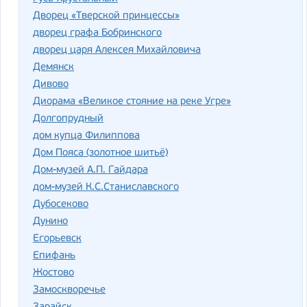
Дворец «Тверской принцессы»
дворец графа Бобринского
дворец царя Алексея Михайловича
Демянск
Дивово
Диорама «Великое стояние на реке Угре»
Долгопрудный
дом купца Филиппова
Дом Пояса (золотное шитьё)
Дом-музей А.П. Гайдара
дом-музей К.С.Станиславского
Дубосеково
Дунино
Егорьевск
Епифань
Жостово
Замоскворечье