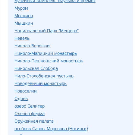
музейный комплекс «Музыка и время»
Муром
Мышино
Мышкин
Национальный Парк "Мещера"
Невель
Никола-Бережки
Николо-Малицкий монастырь
Николо-Пешношский монастырь
Никольская Слобода
Нило-Столобенская пустынь
Новодевичий монастырь
Новоселки
Одоев
озеро Селигер
Оленья ферма
Оружейная палата
особняк Саввы Морозова (Ногинск)