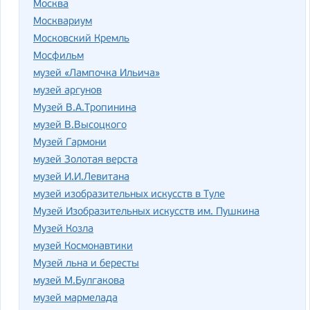
Москва
Москвариум
Московский Кремль
Мосфильм
музей «Лампочка Ильича»
музей аргунов
Музей В.А.Тропинина
музей В.Высоцкого
Музей Гармони
музей Золотая верста
музей И.И.Левитана
музей изобразительных искусств в Туле
Музей Изобразительных искусств им. Пушкина
Музей Козла
музей Космонавтики
Музей льна и бересты
музей М.Булгакова
музей мармелада