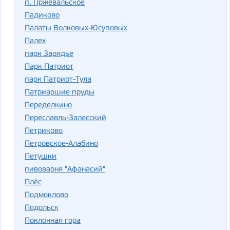
п. Пржевальское
Падиково
Палаты Волковых-Юсуповых
Палех
парк Зарядье
Парк Патриот
парк Патриот-Тула
Патриаршие пруды
Переделкино
Переславль-Залесский
Петриково
Петровское-Алабино
Петушки
пивоварня "Афанасий"
Плёс
Подмоклово
Подольск
Поклонная гора