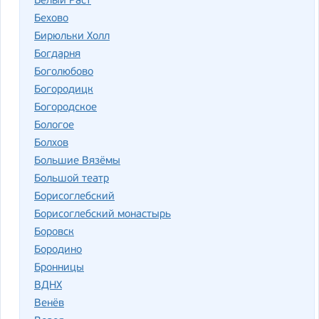
Белый Раст
Бехово
Бирюльки Холл
Богдарня
Боголюбово
Богородицк
Богородское
Бологое
Болхов
Большие Вязёмы
Большой театр
Борисоглебский
Борисоглебский монастырь
Боровск
Бородино
Бронницы
ВДНХ
Венёв