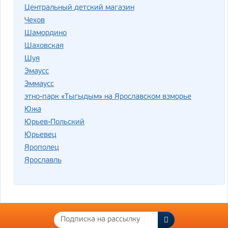
Центральный детский магазин
Чехов
Шамордино
Шаховская
Шуя
Эмаусс
Эммаусс
этно-парк «Тыгыдым» на Ярославском взморье
Южа
Юрьев-Польский
Юрьевец
Ярополец
Ярославль