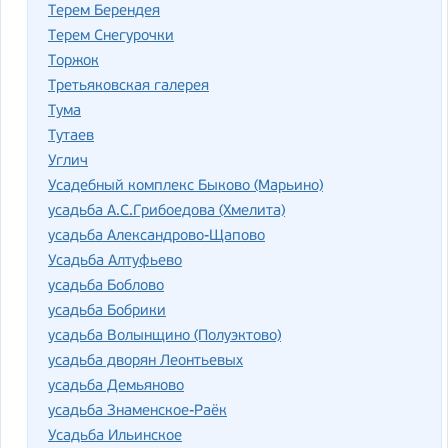
Терем Берендея
Терем Снегурочки
Торжок
Третьяковская галерея
Тума
Тутаев
Углич
Усадебный комплекс Быково (Марьино)
усадьба А.С.Грибоедова (Хмелита)
усадьба Александрово-Щапово
Усадьба Алтуфьево
усадьба Боблово
усадьба Бобрики
усадьба Волынщино (Полуэктово)
усадьба дворян Леонтьевых
усадьба Демьяново
усадьба Знаменское-Раёк
Усадьба Ильинское