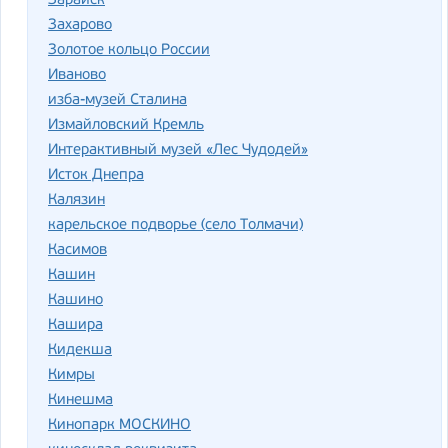
Зарайск
Захарово
Золотое кольцо России
Иваново
изба-музей Сталина
Измайловский Кремль
Интерактивный музей «Лес Чудодей»
Исток Днепра
Калязин
карельское подворье (село Толмачи)
Касимов
Кашин
Кашино
Кашира
Кидекша
Кимры
Кинешма
Кинопарк МОСКИНО