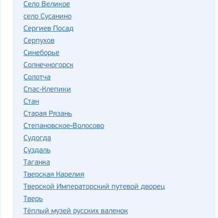
Село Великое
село Сусанино
Сергиев Посад
Серпухов
Синеборье
Солнечногорск
Солотча
Спас-Клепики
Стан
Старая Рязань
Степановское-Волосово
Судогда
Суздаль
Таганка
Тверская Карелия
Тверской Императорский путевой дворец
Тверь
Тёплый музей русских валенок