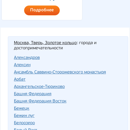
Подробнее
Москва, Тверь, Золотое кольцо
: города и
достопримечательности
Александров
Алексин
Ансамбль Саввино-Сторожевского монастыря
Арбат
Архангельское-Тюриково
Башня Федерация
Башня Федерация Восток
Бежецк
Бежин луг
Белоозеро