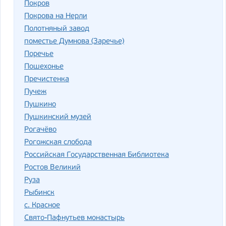
Покров
Покрова на Нерли
Полотняный завод
поместье Думнова (Заречье)
Поречье
Пошехонье
Пречистенка
Пучеж
Пушкино
Пушкинский музей
Рогачёво
Рогожская слобода
Российская Государственная Библиотека
Ростов Великий
Руза
Рыбинск
с. Красное
Свято-Пафнутьев монастырь