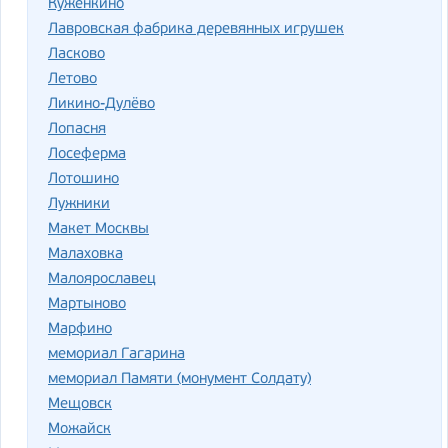
Куженкино
Лавровская фабрика деревянных игрушек
Ласково
Летово
Ликино-Дулёво
Лопасня
Лосеферма
Лотошино
Лужники
Макет Москвы
Малаховка
Малоярославец
Мартыново
Марфино
мемориал Гагарина
мемориал Памяти (монумент Солдату)
Мещовск
Можайск