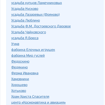
усадьба купцов Лажечниковых
Усадьба Кусково
усадьба Лазаревых (Фряново)
Усадьба Люблино
Усадьба Ф.М. Достоевского Даровое
Усадьба Чайковского
усадьба Я.Брюса
Учма
фабрика Елочных игрушек
фабрика Мир гуслей
Федоскино
Федякино
Ферма Ивановка
Хамовники
Хорошево
Хотьково
Храм Христа Спасителя
центр «Космонавтика и авиация»