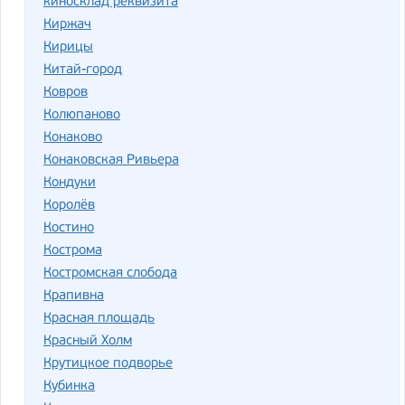
киносклад реквизита
Киржач
Кирицы
Китай-город
Ковров
Колюпаново
Конаково
Конаковская Ривьера
Кондуки
Королёв
Костино
Кострома
Костромская слобода
Крапивна
Красная площадь
Красный Холм
Крутицкое подворье
Кубинка