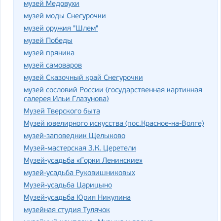
музей Медовухи
музей моды Снегурочки
музей оружия "Шлем"
музей Победы
музей пряника
музей самоваров
музей Сказочный край Снегурочки
музей сословий России (государственная картинная
галерея Ильи Глазунова)
Музей Тверского быта
Музей ювелирного искусства (пос.Красное-на-Волге)
музей-заповедник Щелыково
Музей-мастерская З.К. Церетели
Музей-усадьба «Горки Ленинские»
музей-усадьба Руковишниковых
Музей-усадьба Царицыно
Музей-усадьба Юрия Никулина
музейная студия Тулячок