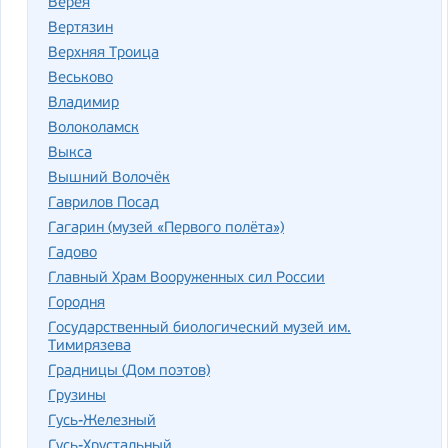
Верея
Вертязин
Верхняя Троица
Веськово
Владимир
Волоколамск
Выкса
Вышний Волочёк
Гаврилов Посад
Гагарин (музей «Первого полёта»)
Гадово
Главный Храм Вооруженных сил России
Городня
Государственный биологический музей им.
Тимирязева
Градницы (Дом поэтов)
Грузины
Гусь-Железный
Гусь-Хрустальный