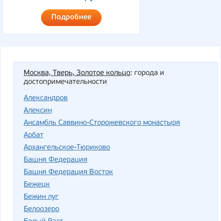
Подробнее
Москва, Тверь, Золотое кольцо
: города и
достопримечательности
Александров
Алексин
Ансамбль Саввино-Сторожевского монастыря
Арбат
Архангельское-Тюриково
Башня Федерация
Башня Федерация Восток
Бежецк
Бежин луг
Белоозеро