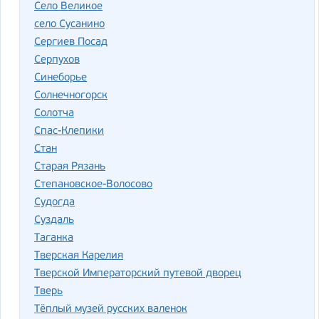
Село Великое
село Сусанино
Сергиев Посад
Серпухов
Синеборье
Солнечногорск
Солотча
Спас-Клепики
Стан
Старая Рязань
Степановское-Волосово
Судогда
Суздаль
Таганка
Тверская Карелия
Тверской Императорский путевой дворец
Тверь
Тёплый музей русских валенок