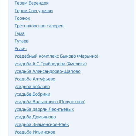
Терем Берендея
Терем Снегурочки
Торжок
Третьяковская галерея
Тума
Тутаев
Углич
Усадебный комплекс Быково (Марьино)
усадьба А.С.Грибоедова (Хмелита)
усадьба Александрово-Щапово
Усадьба Алтуфьево
усадьба Боблово
усадьба Бобрики
усадьба Волынщино (Полуэктово)
усадьба дворян Леонтьевых
усадьба Демьяново
усадьба Знаменское-Раёк
Усадьба Ильинское