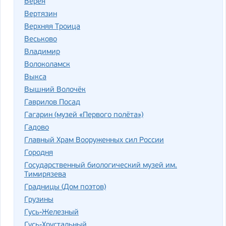
Верея
Вертязин
Верхняя Троица
Веськово
Владимир
Волоколамск
Выкса
Вышний Волочёк
Гаврилов Посад
Гагарин (музей «Первого полёта»)
Гадово
Главный Храм Вооруженных сил России
Городня
Государственный биологический музей им.
Тимирязева
Градницы (Дом поэтов)
Грузины
Гусь-Железный
Гусь-Хрустальный