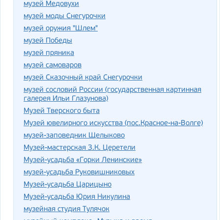
музей Медовухи
музей моды Снегурочки
музей оружия "Шлем"
музей Победы
музей пряника
музей самоваров
музей Сказочный край Снегурочки
музей сословий России (государственная картинная
галерея Ильи Глазунова)
Музей Тверского быта
Музей ювелирного искусства (пос.Красное-на-Волге)
музей-заповедник Щелыково
Музей-мастерская З.К. Церетели
Музей-усадьба «Горки Ленинские»
музей-усадьба Руковишниковых
Музей-усадьба Царицыно
Музей-усадьба Юрия Никулина
музейная студия Тулячок