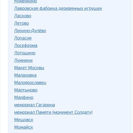
Куженкино
Лавровская фабрика деревянных игрушек
Ласково
Летово
Ликино-Дулёво
Лопасня
Лосеферма
Лотошино
Лужники
Макет Москвы
Малаховка
Малоярославец
Мартыново
Марфино
мемориал Гагарина
мемориал Памяти (монумент Солдату)
Мещовск
Можайск