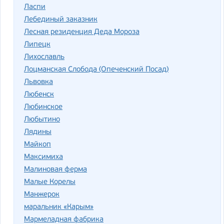
Ласпи
Лебединый заказник
Лесная резиденция Деда Мороза
Липецк
Лихославль
Лоцманская Слобода (Опеченский Посад)
Львовка
Любенск
Любинское
Любытино
Лядины
Майкоп
Максимиха
Малиновая ферма
Малые Корелы
Манжерок
маральник «Карым»
Мармеладная фабрика