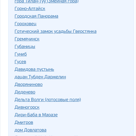
гора Тилан-Туу (Змеиная гора)
Горно-Алтайск
Городская Панорама
Гороховец
Готический замок усадьбы Гверстянка
Гремячинск
Губаницы
Гуниб
Гусев
Давидова пустынь
дацан Тубден Даржелин
Дворяниново
Деденево
Дельта Волги (лотосовые поля)
Дивногорск
Дири-Баба в Маразе
Дмитров
дом Довлатова