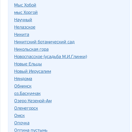
Мыс Хобой
мыс Хоргой
Научный
Нелазское
Никита
Никитский ботанический сад
Никольская гора
Новоспасское (усадьба М.И.Глинки)
Новые Ельцы
Новый Иерусалим
Няндома
Обнинск
оз.Баскунчак
Озеро Кезеной-Ам
Оленегорск
Омск
Опочка
Оптина пустынь