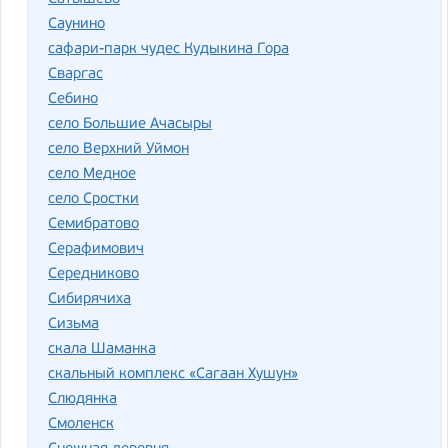
Саунино
сафари-парк чудес Кудыкина Гора
Сваргас
Себино
село Большие Ачасыры
село Верхний Уймон
село Медное
село Сростки
Семибратово
Серафимович
Середниково
Сибирячиха
Сизьма
скала Шаманка
скальный комплекс «Сагаан Хушун»
Слюдянка
Смоленск