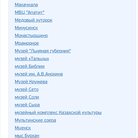
Махачкала
МВЦ "Апатит"
Медовый хуторок
Минусинск
Монастырщино
Мраморное
Музей "Льняная губерния"
музей «Тальцы»
музей Библии
музей им. А.В.Анохина
Музей Кружева
музей Сето
музей Соли
музей Сыра
музейный комплекс Казахской культуры
Мультинские озера
Мценск
мыс Бурхан