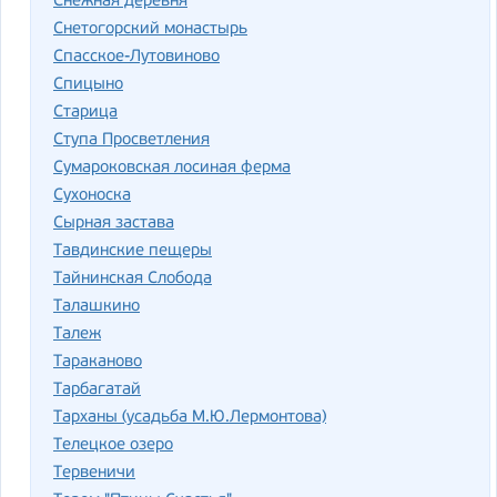
Снежная деревня
Снетогорский монастырь
Спасское-Лутовиново
Спицыно
Старица
Ступа Просветления
Сумароковская лосиная ферма
Сухоноска
Сырная застава
Тавдинские пещеры
Тайнинская Слобода
Талашкино
Талеж
Тараканово
Тарбагатай
Тарханы (усадьба М.Ю.Лермонтова)
Телецкое озеро
Тервеничи