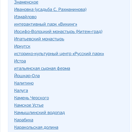
Знаменское
Ивановка (усадьба С. Рахманинова)
Измайлово
интерактивный парк «Викинг»
Иосифо-Волоцкий монастырь (Китеж-град)
Ипатьевский монастырь
Иркутск
историко-культурный центр «Русский парк»
Истра
итальянская сырная ферма
Йошкар-Ола
Калитино
Калуга
Камень Черского
Камское Устье
Камышлинский водопад
Карабиха
Каракольская долина