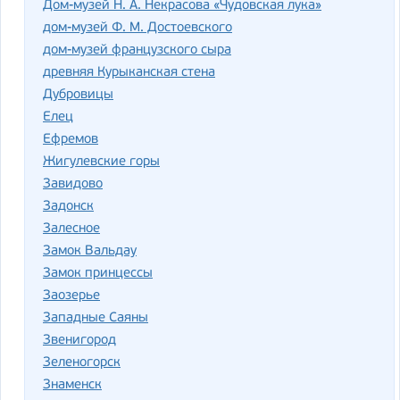
Дом-музей Н. А. Некрасова «Чудовская лука»
дом-музей Ф. М. Достоевского
дом-музей французского сыра
древняя Курыканская стена
Дубровицы
Елец
Ефремов
Жигулевские горы
Завидово
Задонск
Залесное
Замок Вальдау
Замок принцессы
Заозерье
Западные Саяны
Звенигород
Зеленогорск
Знаменск