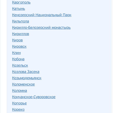
Каргополь
Катынь
Кенозерский Национальный Парк
Кильпола
Кирилло-Белозерский монастырь
Кириллов
Киров
Кировск
Клин
Кобона
Козельск
Козлова Засека
Козьмодемьянск
Коломенское
Коломна
Кончанское-Суворовское
Копорье
Кореиз