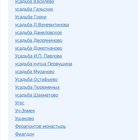
усадьба Василево
усадьба Гальских
Усадьба Горки
усадьба Д.Веневитинова
усадьба Даниловское
усадьба Дворяниново
усадьба Домотканово
Усадьба И.П. Павлова
усадьба купца Первушина
усадьба Мураново
Усадьба Остафьево
Усадьба Тюрюминых
усадьба Шахматово
Утес
Уч-Энмек
Ушаково
Ферапонтов монастырь
Фиагдон