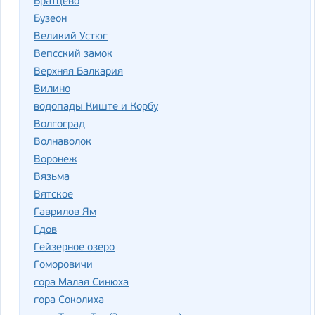
Братцево
Бузеон
Великий Устюг
Вепсский замок
Верхняя Балкария
Вилино
водопады Киште и Корбу
Волгоград
Волнаволок
Воронеж
Вязьма
Вятское
Гаврилов Ям
Гдов
Гейзерное озеро
Гоморовичи
гора Малая Синюха
гора Соколиха