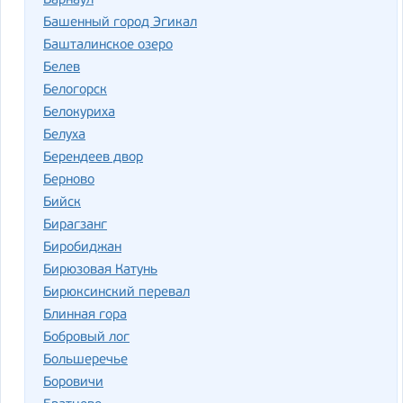
Барнаул
Башенный город Эгикал
Башталинское озеро
Белев
Белогорск
Белокуриха
Белуха
Берендеев двор
Берново
Бийск
Бирагзанг
Биробиджан
Бирюзовая Катунь
Бирюксинский перевал
Блинная гора
Бобровый лог
Большеречье
Боровичи