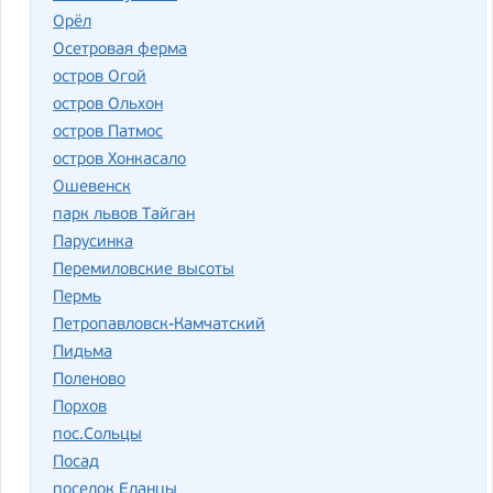
Орёл
Осетровая ферма
остров Огой
остров Ольхон
остров Патмос
остров Хонкасало
Ошевенск
парк львов Тайган
Парусинка
Перемиловские высоты
Пермь
Петропавловск-Камчатский
Пидьма
Поленово
Порхов
пос.Сольцы
Посад
поселок Еланцы