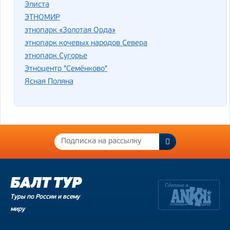
Элиста
ЭТНОМИР
этнопарк «Золотая Орда»
этнопарк кочевых народов Севера
этнопарк Сугорье
Этноцентр "Семёнково"
Ясная Поляна
Туры по России и всему
миру