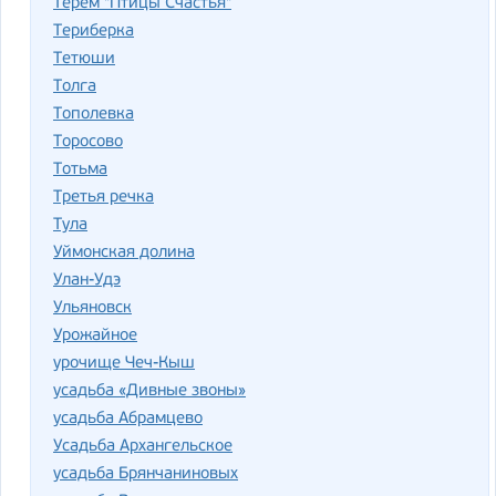
Терем "Птицы Счастья"
Териберка
Тетюши
Толга
Тополевка
Торосово
Тотьма
Третья речка
Тула
Уймонская долина
Улан-Удэ
Ульяновск
Урожайное
урочище Чеч-Кыш
усадьба «Дивные звоны»
усадьба Абрамцево
Усадьба Архангельское
усадьба Брянчаниновых