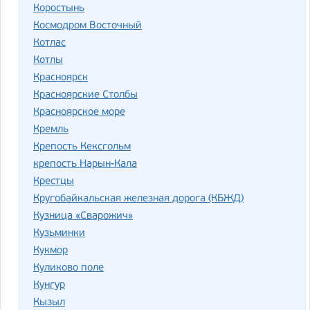
Коростынь
Космодром Восточный
Котлас
Котлы
Красноярск
Красноярские Столбы
Красноярское море
Кремль
Крепость Кексгольм
крепость Нарын-Кала
Крестцы
Кругобайкальская железная дорога (КБЖД)
Кузница «Сварожич»
Кузьминки
Кукмор
Куликово поле
Кунгур
Кызыл