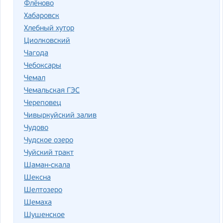
Флёново
Хабаровск
Хлебный хутор
Циолковский
Чагода
Чебоксары
Чемал
Чемальская ГЭС
Череповец
Чивыркуйский залив
Чудово
Чудское озеро
Чуйский тракт
Шаман-скала
Шексна
Шелтозеро
Шемаха
Шушенское