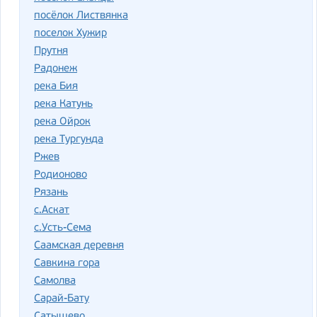
посёлок Листвянка
поселок Хужир
Прутня
Радонеж
река Бия
река Катунь
река Ойрок
река Тургунда
Ржев
Родионово
Рязань
с.Аскат
с.Усть-Сема
Саамская деревня
Савкина гора
Самолва
Сарай-Бату
Сатышево