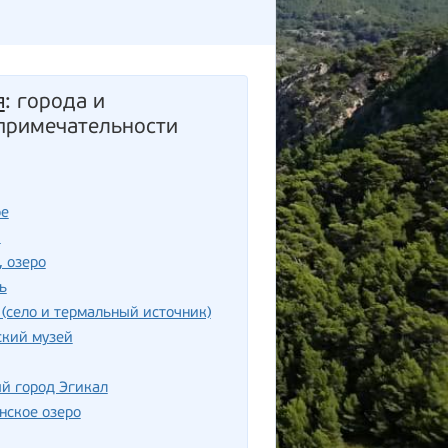
я
: города и
примечательности
ое
ш
, озеро
ь
(село и термальный источник)
ский музей
й город Эгикал
нское озеро