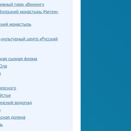
тивный парк «Викинг»
Волоцкий монастырь (Китеж-
ский монастырь
-культурный центр «Русский
ская сырная ферма
Ола
о
ерского
Устье
нский водопад
а
ская долина
ль