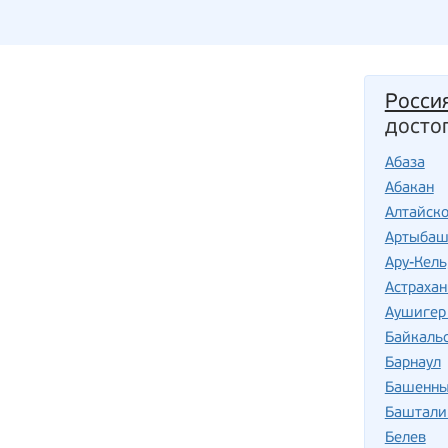
Росси
досто
Абаза
Абакан
Алтайск
Артыба
Ару-Кель
Астрахан
Аушигер 
Байкаль
Барнаул
Башенны
Баштали
Белев