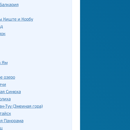
 Балкария
ы Киште и Корбу
ад
лок
в Ям
е озеро
ичи
лая Синюха
олиха
ан-Туу (Змеиная гора)
тайск
ая Панорама
ец