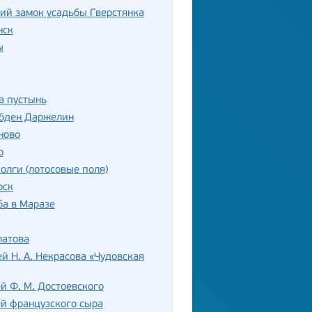
ий замок усадьбы Гверстянка
нск
ы
а пустынь
убден Даржелин
ново
о
олги (лотосовые поля)
рск
а в Маразе
латова
й Н. А. Некрасова «Чудовская
й Ф. М. Достоевского
й французского сыра