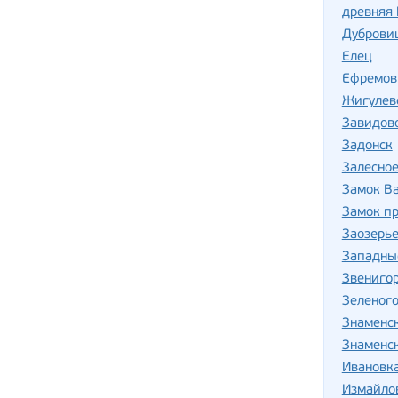
древняя 
Дуброви
Елец
Ефремов
Жигулев
Завидов
Задонск
Залесно
Замок В
Замок п
Заозерь
Западны
Звениго
Зеленог
Знаменс
Знаменс
Ивановка
Измайло