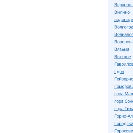
Верхняя
Вилино
водопад
Волгогр
Волнаво
Воронеж
Вязьма
Вятское
Гаврило
Гдов
Гейзерно
Гоморов
гора Ма
гора Сок
гора Тил
Горно-Ал
Городск
Горохов