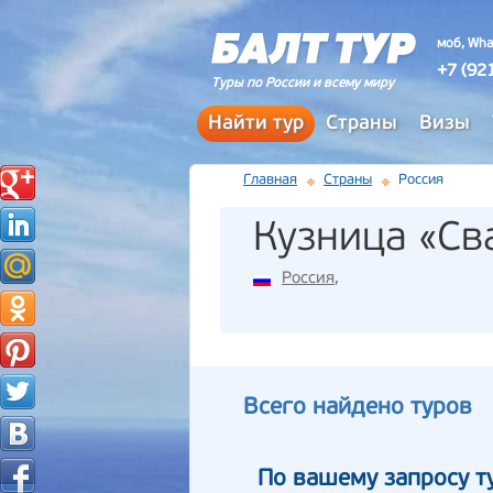
моб, Wha
+7 (92
Туры по России и всему миру
Найти тур
Страны
Визы
Главная
Страны
Россия
Кузница «Св
Россия
,
Всего найдено туров
По вашему запросу т