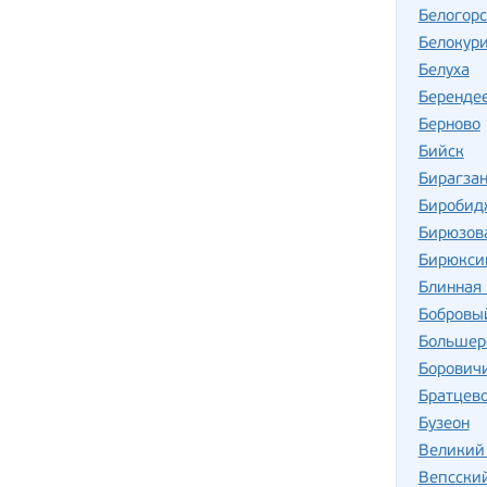
Белогорс
Белокур
Белуха
Беренде
Берново
Бийск
Бирагзан
Биробид
Бирюзов
Бирюкси
Блинная 
Бобровы
Большер
Борович
Братцев
Бузеон
Великий
Вепсски