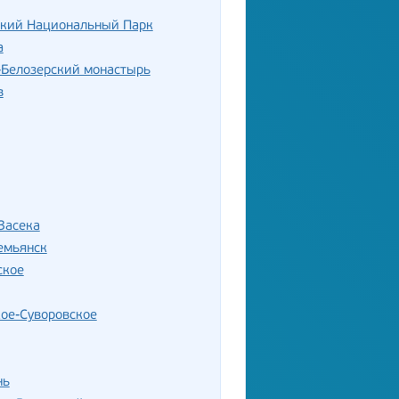
ский Национальный Парк
а
-Белозерский монастырь
в
Засека
емьянск
ское
ое-Суворовское
нь