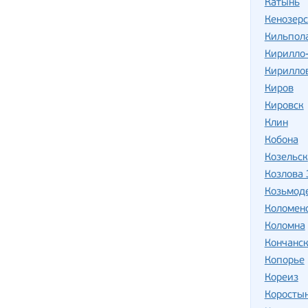
Катынь
Кенозер
Кильпол
Кирилло
Кирилло
Киров
Кировск
Клин
Кобона
Козельск
Козлова 
Козьмод
Коломен
Коломна
Кончанск
Копорье
Кореиз
Коросты