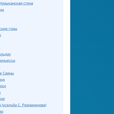
Курыканская стена
цы
ские горы
о
е
альдау
ринцессы
е
е Саяны
род
орск
к
кое
 (усадьба С. Рахманинова)
во