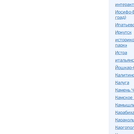
интерак
Иосифо-
град)
Ипатьев
Иркутск
историко
парк»
Истра
итальян
Йошкар-
Калитин
Калуга
Камень Ч
Камское 
Камышли
Карабих
Караколь
Каргопо