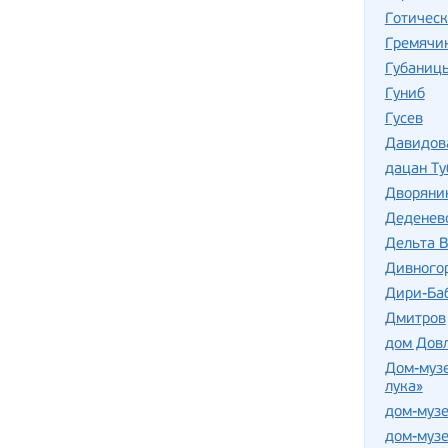
Готическ
Гремячи
Губаниц
Гуниб
Гусев
Давидов
дацан Т
Дворяни
Деденев
Дельта В
Дивного
Дири-Баб
Дмитров
дом Дов
Дом-музе
лука»
дом-музе
дом-музе