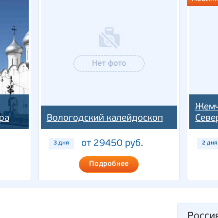
Жемч
ра
Вологодский калейдоскоп
Севе
от 29450 руб.
3 дня
2 дня
Подробнее
Росси