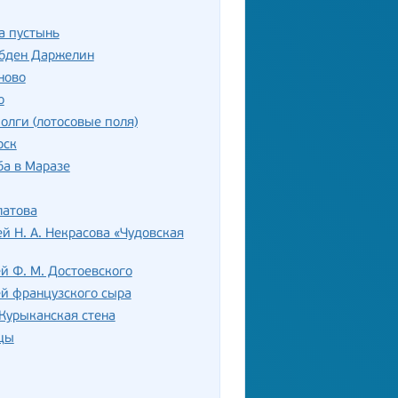
а пустынь
убден Даржелин
ново
о
олги (лотосовые поля)
рск
а в Маразе
латова
й Н. А. Некрасова «Чудовская
й Ф. М. Достоевского
й французского сыра
Курыканская стена
цы