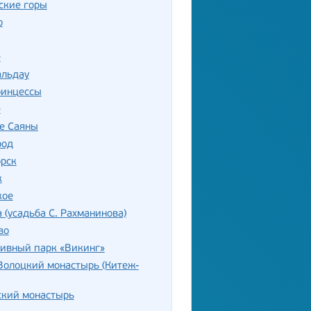
ские горы
о
е
альдау
ринцессы
е
е Саяны
род
орск
к
кое
 (усадьба С. Рахманинова)
во
тивный парк «Викинг»
Волоцкий монастырь (Китеж-
ский монастырь