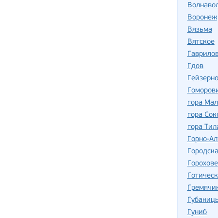
Волнаво
Воронеж
Вязьма
Вятское
Гаврило
Гдов
Гейзерно
Гоморов
гора Ма
гора Сок
гора Тил
Горно-Ал
Городск
Горохов
Готическ
Гремячи
Губаниц
Гуниб