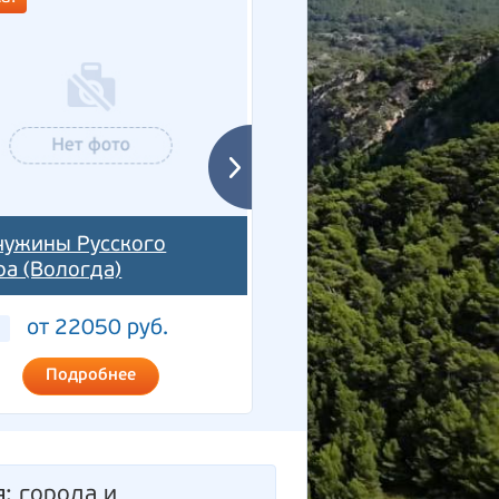
Путешествие по
ужины Русского
Вологодской земле 
ра (Вологда)
автобусе 3 дня
от 22050 руб.
от 24950 руб
3 дня
Подробнее
Подробнее
я
: города и