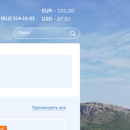
EUR
- 101,00
 (812) 314-15-53
USD
- 87,51
Просмотреть все
а!