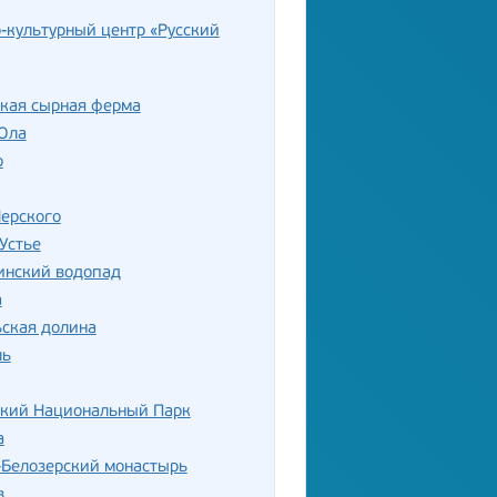
-культурный центр «Русский
ская сырная ферма
Ола
о
ерского
Устье
нский водопад
а
ская долина
ль
ский Национальный Парк
а
-Белозерский монастырь
в