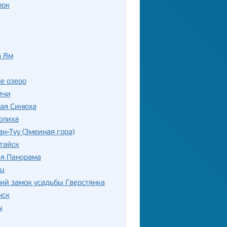
лок
в Ям
е озеро
ичи
лая Синюха
олиха
ан-Туу (Змеиная гора)
тайск
ая Панорама
ец
ий замок усадьбы Гверстянка
нск
ы