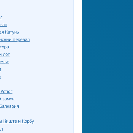
г
жан
ая Катунь
нский перевал
гора
й лог
ечье
и
о
 Устюг
й замок
 Балкария
ы Киште и Корбу
ад