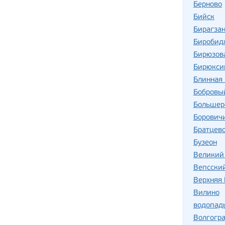
Берново
Бийск
Бирагзан
Биробид
Бирюзов
Бирюкси
Блинная 
Бобровы
Большер
Борович
Братцев
Бузеон
Великий
Вепсски
Верхняя
Вилино
водопад
Волгогр