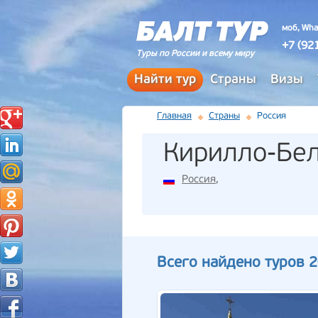
моб, Wha
+7 (92
Туры по России и всему миру
Найти тур
Страны
Визы
Главная
Страны
Россия
Кирилло-Бе
Россия
,
Всего найдено туров 