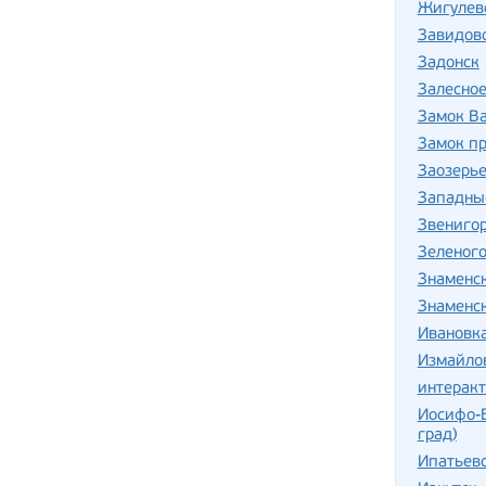
Жигулев
Завидов
Задонск
Залесно
Замок В
Замок п
Заозерь
Западны
Звениго
Зеленог
Знаменс
Знаменс
Ивановка
Измайло
интерак
Иосифо-
град)
Ипатьев