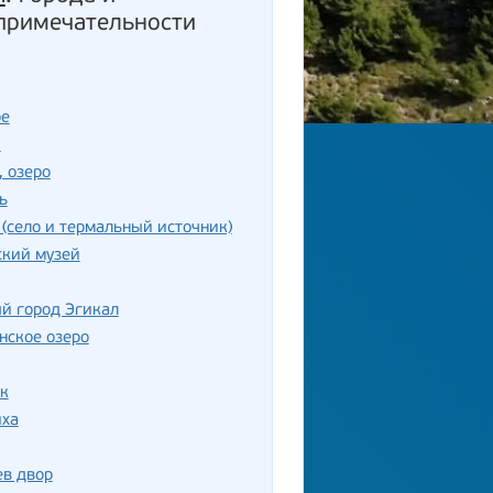
примечательности
ое
ш
, озеро
ь
(село и термальный источник)
ский музей
й город Эгикал
нское озеро
к
иха
ев двор