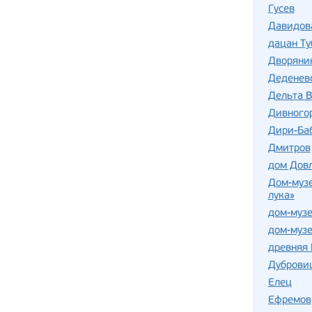
Гусев
Давидов
дацан Т
Дворяни
Деденев
Дельта В
Дивного
Дири-Баб
Дмитров
дом Дов
Дом-музе
лука»
дом-музе
дом-музе
древняя 
Дуброви
Елец
Ефремов