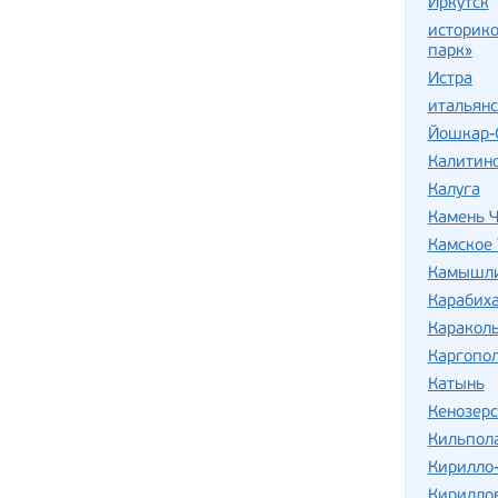
Иркутск
историко
парк»
Истра
итальян
Йошкар-
Калитин
Калуга
Камень Ч
Камское 
Камышли
Карабих
Караколь
Каргопо
Катынь
Кенозер
Кильпол
Кирилло
Кирилло