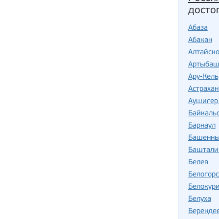
досто
Абаза
Абакан
Алтайск
Артыба
Ару-Кель
Астрахан
Аушигер 
Байкаль
Барнаул
Башенны
Баштали
Белев
Белогорс
Белокур
Белуха
Беренде