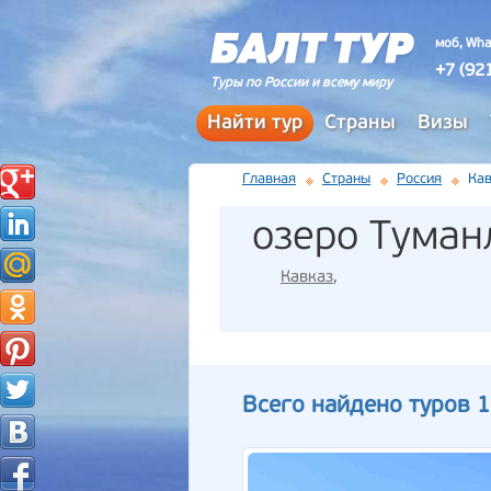
моб, Wha
+7 (92
Туры по России и всему миру
Найти тур
Страны
Визы
Главная
Страны
Россия
Кав
озеро Туман
Кавказ
,
Всего найдено туров 1