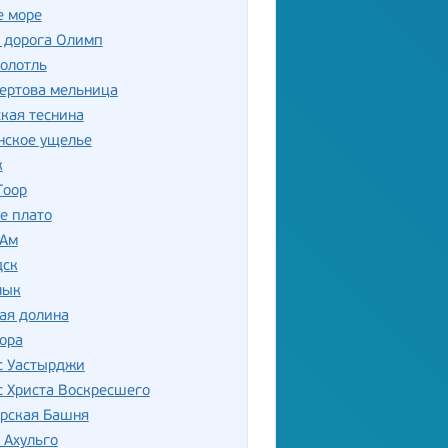
е море
 дорога Олимп
олотль
ертова мельница
кая теснина
нское ущелье
к
Гоор
е плато
-Ам
дск
лык
ая долина
ора
с Уастырджи
 Христа Воскресшего
орская Башня
 Ахульго