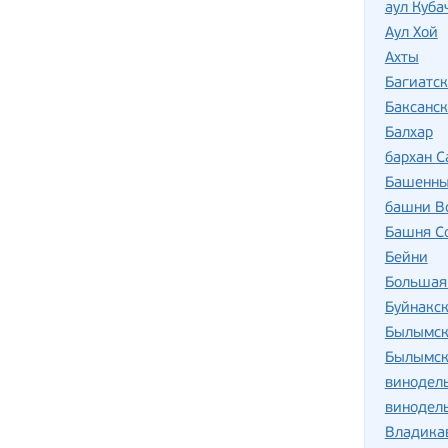
аул Куба
Аул Хой
Ахты
Багиатск
Баксанск
Балхар
бархан 
Башенны
башни В
Башня С
Бейни
Большая
Буйнакс
Былымск
Былымск
винодель
винодель
Владика