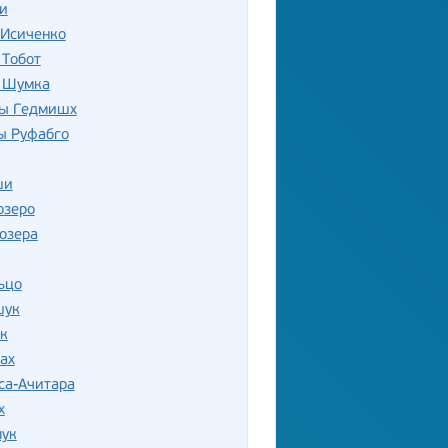
и
 Исиченко
 Тобот
 Шумка
ы Гедмишх
ы Руфабго
ши
озеро
озера
ьцо
шук
к
ах
са-Ачитара
х
лук