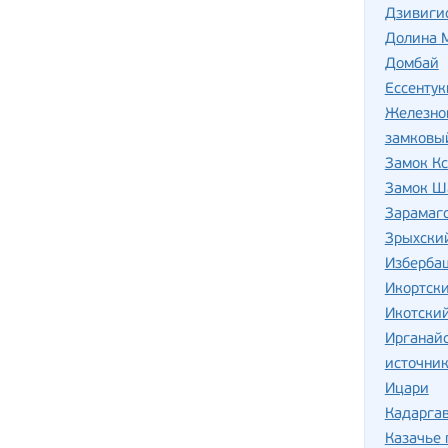
Дзивиги
Долина М
Домбай
Ессентук
Железно
замковы
Замок Кс
Замок Ш
Зарамаг
Зрыхски
Изберба
Икортск
Икотский
Ирганай
источник
Ицари
Кадаргав
Казачье 