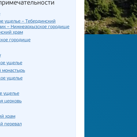
примечательности
р
е ущелье – Тебердинский
ник – Нижнеархызское городище
нский храм
ское городище
у
кое ущелье
й монастырь
кое ущелье
е ущелье
я церковь
ий храм
й перевал