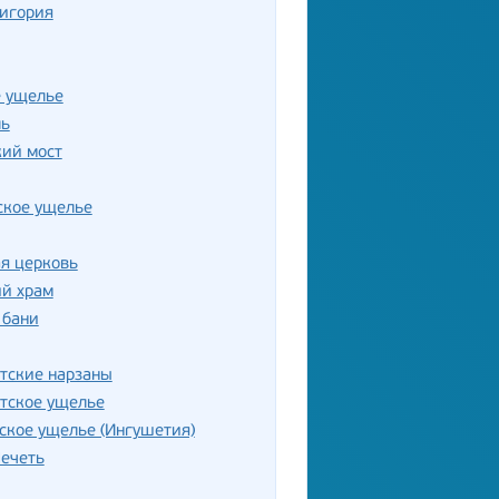
Дигория
е ущелье
ль
кий мост
ское ущелье
я церковь
ий храм
 бани
тские нарзаны
тское ущелье
ское ущелье (Ингушетия)
ечеть