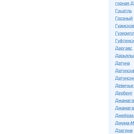
горная 
Гоцатль
Грозный
Гуамско
Гузерип
Гуфтинс
Даргавс
Дарьяль
Датуна
Датунска
Датунск
Девичьи
Дербент
Джамага
Джамага
Джейрах
Джума-М
Дзагина