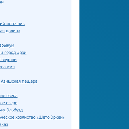
чи
ий источник
ая долина
Сарыкум
й город Эрзи
овнушки
огласия
 Азишская пещера
к
ие озера
ое озеро
ня Эльбузд
ческое хозяйство «Шато Эркен»
вказ