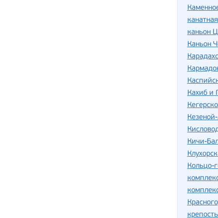
Каменно
канатная
каньон Ц
Каньон Ч
Карадахс
Кармадо
Каспийс
Кахиб и 
Кегерско
Кезеной
Кислово
Кичи-Ба
Клухорск
Кольцо-г
комплек
комплекс
Красног
крепость