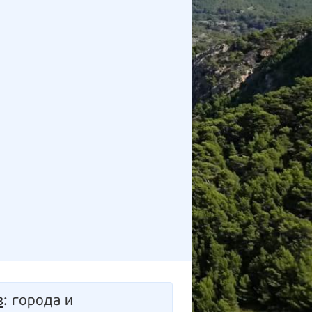
з
: города и