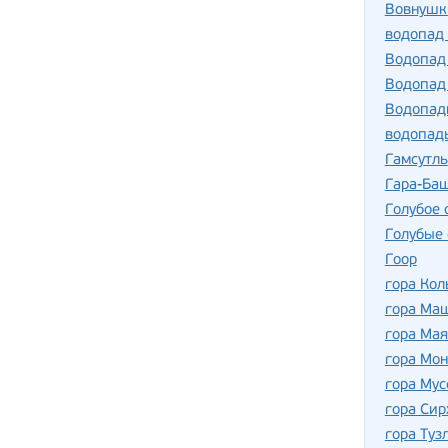
Вовнушк
водопад
Водопад
Водопад
Водопад
водопад
Гамсутль
Гара-Ба
Голубое 
Голубые 
Гоор
гора Кол
гора Ма
гора Мая
гора Мон
гора Мус
гора Сир
гора Туз