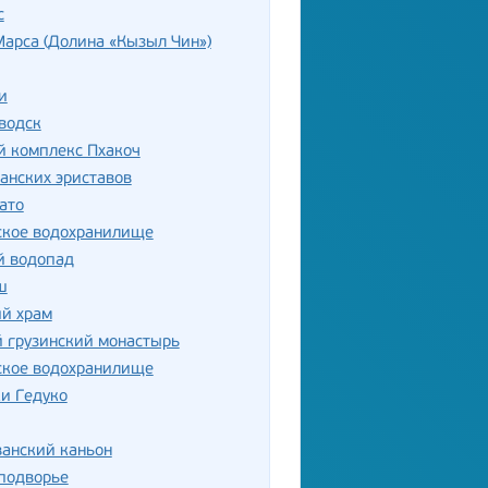
с
арса (Долина «Кызыл Чин»)
и
водск
й комплекс Пхакоч
анских эриставов
ато
ское водохранилище
й водопад
ш
ий храм
 грузинский монастырь
ское водохранилище
и Гедуко
анский каньон
подворье