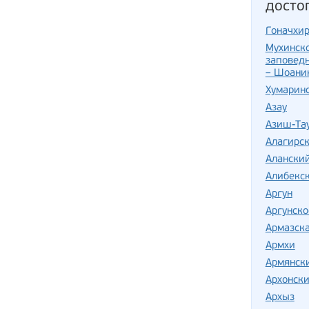
досто
Гоначхи
Мухинско
заповед
– Шоани
Хумарин
Азау
Азиш-Та
Алагирс
Алански
Алибекс
Аргун
Аргунско
Армазска
Армхи
Армянск
Архонски
Архыз