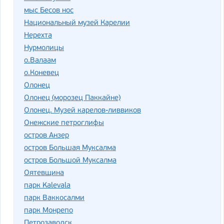
мыс Бесов нос
Национальный музей Карелии
Нерехта
Нурмолицы
о.Валаам
о.Коневец
Олонец
Олонец (морозец Паккайне)
Олонец. Музей карелов-ливвиков
Онежские петроглифы
остров Анзер
остров Большая Муксалма
остров Большой Муксалма
Оятевщина
парк Kalevala
парк Ваккосалми
парк Монрепо
Петрозаводск