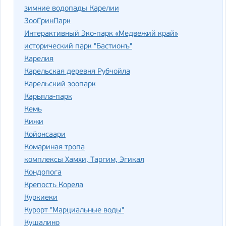
зимние водопады Карелии
ЗооГринПарк
Интерактивный Эко-парк «Медвежий край»
исторический парк "Бастионъ"
Карелия
Карельская деревня Рубчойла
Карельский зоопарк
Карьяла-парк
Кемь
Кижи
Койонсаари
Комариная тропа
комплексы Хамхи, Таргим, Эгикал
Кондопога
Крепость Корела
Куркиеки
Курорт "Марциальные воды"
Кушалино