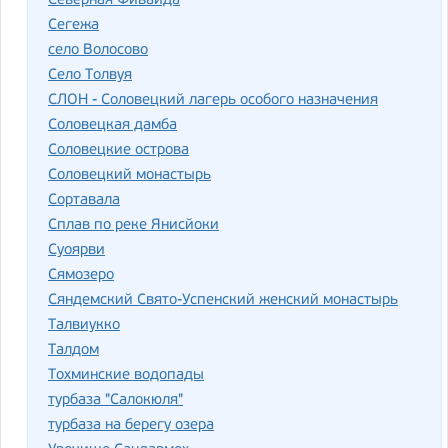
Северная Фиваида
Сегежа
село Волосово
Село Толвуя
СЛОН - Соловецкий лагерь особого назначения
Соловецкая дамба
Соловецкие острова
Соловецкий монастырь
Сортавала
Сплав по реке Янисйоки
Суоярви
Сямозеро
Сяндемский Свято-Успенский женский монастырь
Талвиукко
Талдом
Тохминские водопады
турбаза "Салокюля"
турбаза на берегу озера