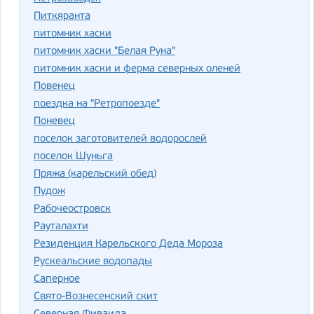
Питкяранта
питомник хаски
питомник хаски "Белая Руна"
питомник хаски и ферма северных оленей
Повенец
поездка на "Ретропоезде"
Поневец
поселок заготовителей водорослей
поселок Шуньга
Пряжа (карельский обед)
Пудож
Рабочеостровск
Рауталахти
Резиденция Карельского Деда Мороза
Рускеальские водопады
Саперное
Свято-Вознесенский скит