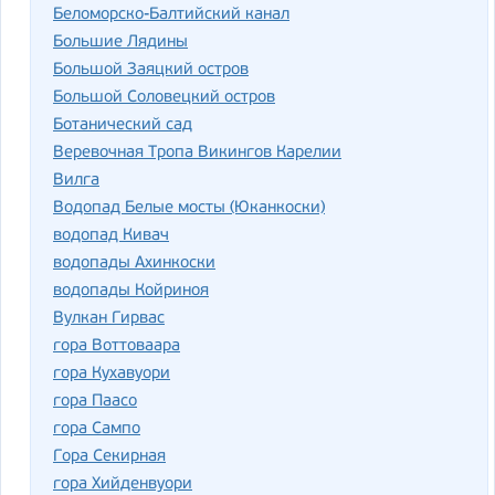
Беломорско-Балтийский канал
Большие Лядины
Большой Заяцкий остров
Большой Соловецкий остров
Ботанический сад
Веревочная Тропа Викингов Карелии
Вилга
Водопад Белые мосты (Юканкоски)
водопад Кивач
водопады Ахинкоски
водопады Койриноя
Вулкан Гирвас
гора Воттоваара
гора Кухавуори
гора Паасо
гора Сампо
Гора Секирная
гора Хийденвуори