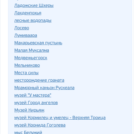
Ладожские Шхеры
Лахденпохья
лесные водопады
Лосево
Лумиваара
Макарьевская пустынь
Малая Муксалма
Медвежьегорск
Мельниково
Места силы
месторождение граната
Мраморный каньон Рускеала
музей "У мастера"
музей Город ангелов
Музей Кирьяж
музей Кормилец и умелец - Верхняя Троица
музей Кронида Гоголева
мыс Белужий