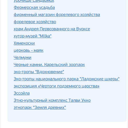
Урочище Сандармох
Фермерская усадьба
фирменный магазин форелевого хозяйства
форелевое хозяйство
храм Андрея Первозванного на Вуоксе
хутор-музей "Milka"
Хямекоски
церковь - маяк
Челмужи
Черные камни. Карельский зоопарк
эко-тропы "Вдохновение"
Эко-тропы национального парка "Ладожские шхеры"
экспозиция «Чертоги подземного царства»
Эссойла
Этно-культурный комплекс Талви Укко
этнопарк “Земля древних”