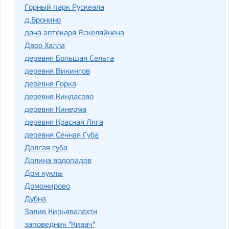
Горный парк Рускеала
д.Бронино
дача аптекаря Яскеляйнена
Двор Халла
деревня Большая Сельга
деревня Викингов
деревня Горка
деревня Киндасово
деревня Кинерма
деревня Красная Ляга
деревня Сенная Губа
Долгая губа
Долина водопадов
Дом куклы
Доможирово
Дубна
Залив Кирьявалахти
заповедник "Кивач"