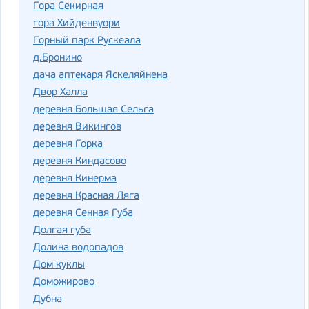
Гора Секирная
гора Хийденвуори
Горный парк Рускеала
д.Бронино
дача аптекаря Яскеляйнена
Двор Халла
деревня Большая Сельга
деревня Викингов
деревня Горка
деревня Киндасово
деревня Кинерма
деревня Красная Ляга
деревня Сенная Губа
Долгая губа
Долина водопадов
Дом куклы
Доможирово
Дубна