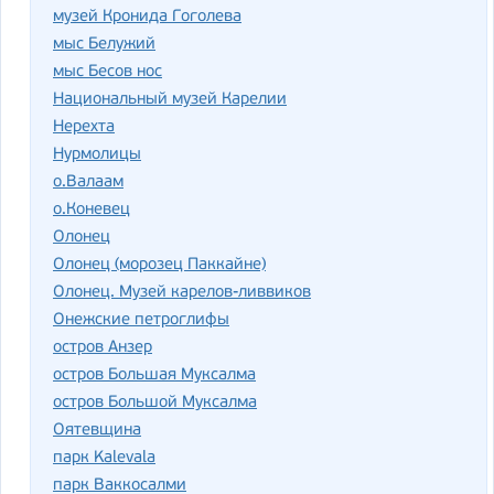
музей Кронида Гоголева
мыс Белужий
мыс Бесов нос
Национальный музей Карелии
Нерехта
Нурмолицы
о.Валаам
о.Коневец
Олонец
Олонец (морозец Паккайне)
Олонец. Музей карелов-ливвиков
Онежские петроглифы
остров Анзер
остров Большая Муксалма
остров Большой Муксалма
Оятевщина
парк Kalevala
парк Ваккосалми