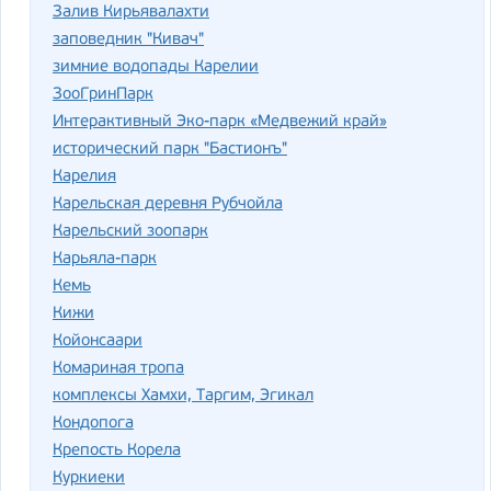
Залив Кирьявалахти
заповедник "Кивач"
зимние водопады Карелии
ЗооГринПарк
Интерактивный Эко-парк «Медвежий край»
исторический парк "Бастионъ"
Карелия
Карельская деревня Рубчойла
Карельский зоопарк
Карьяла-парк
Кемь
Кижи
Койонсаари
Комариная тропа
комплексы Хамхи, Таргим, Эгикал
Кондопога
Крепость Корела
Куркиеки