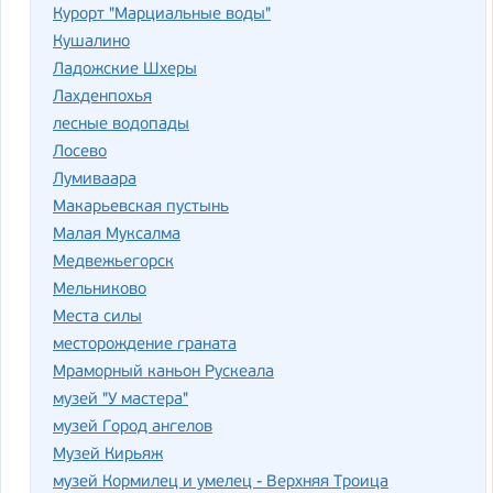
Курорт "Марциальные воды"
Кушалино
Ладожские Шхеры
Лахденпохья
лесные водопады
Лосево
Лумиваара
Макарьевская пустынь
Малая Муксалма
Медвежьегорск
Мельниково
Места силы
месторождение граната
Мраморный каньон Рускеала
музей "У мастера"
музей Город ангелов
Музей Кирьяж
музей Кормилец и умелец - Верхняя Троица