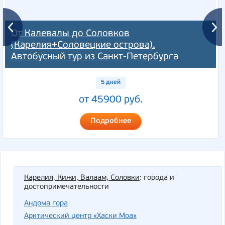
От Калевалы до Соловков
(Карелия+Соловецкие острова).
Автобусный тур из Санкт-Петербурга
5 дней
от 45900 руб.
Подробнее
Карелия, Кижи, Валаам, Соловки
: города и
достопримечательности
Андома гора
Арктический центр «Хаски Моа»