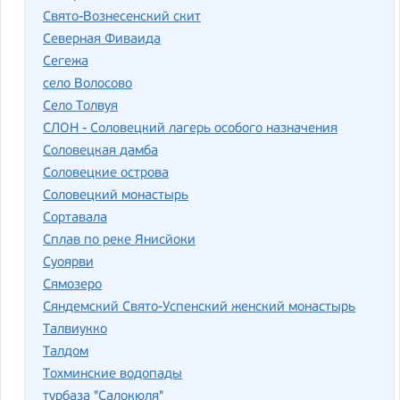
Свято-Вознесенский скит
Северная Фиваида
Сегежа
село Волосово
Село Толвуя
СЛОН - Соловецкий лагерь особого назначения
Соловецкая дамба
Соловецкие острова
Соловецкий монастырь
Сортавала
Сплав по реке Янисйоки
Суоярви
Сямозеро
Сяндемский Свято-Успенский женский монастырь
Талвиукко
Талдом
Тохминские водопады
турбаза "Салокюля"