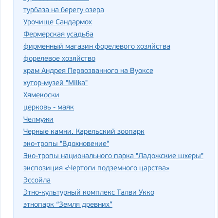
турбаза на берегу озера
Урочище Сандармох
Фермерская усадьба
фирменный магазин форелевого хозяйства
форелевое хозяйство
храм Андрея Первозванного на Вуоксе
хутор-музей "Milka"
Хямекоски
церковь - маяк
Челмужи
Черные камни. Карельский зоопарк
эко-тропы "Вдохновение"
Эко-тропы национального парка "Ладожские шхеры"
экспозиция «Чертоги подземного царства»
Эссойла
Этно-культурный комплекс Талви Укко
этнопарк “Земля древних”