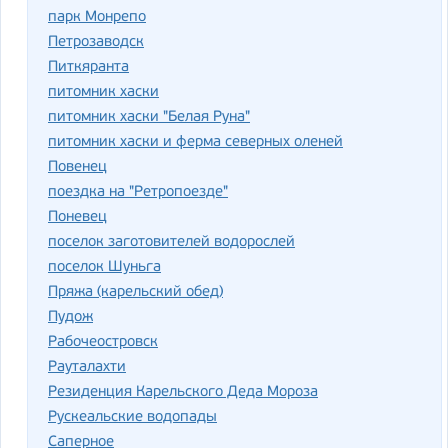
парк Монрепо
Петрозаводск
Питкяранта
питомник хаски
питомник хаски "Белая Руна"
питомник хаски и ферма северных оленей
Повенец
поездка на "Ретропоезде"
Поневец
поселок заготовителей водорослей
поселок Шуньга
Пряжа (карельский обед)
Пудож
Рабочеостровск
Рауталахти
Резиденция Карельского Деда Мороза
Рускеальские водопады
Саперное