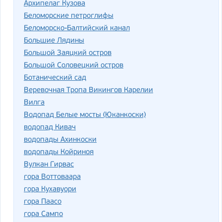
Архипелаг Кузова
Беломорские петроглифы
Беломорско-Балтийский канал
Большие Лядины
Большой Заяцкий остров
Большой Соловецкий остров
Ботанический сад
Веревочная Тропа Викингов Карелии
Вилга
Водопад Белые мосты (Юканкоски)
водопад Кивач
водопады Ахинкоски
водопады Койриноя
Вулкан Гирвас
гора Воттоваара
гора Кухавуори
гора Паасо
гора Сампо