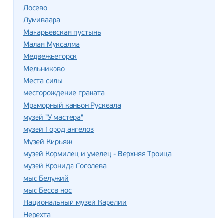
Лосево
Лумиваара
Макарьевская пустынь
Малая Муксалма
Медвежьегорск
Мельниково
Места силы
месторождение граната
Мраморный каньон Рускеала
музей "У мастера"
музей Город ангелов
Музей Кирьяж
музей Кормилец и умелец - Верхняя Троица
музей Кронида Гоголева
мыс Белужий
мыс Бесов нос
Национальный музей Карелии
Нерехта