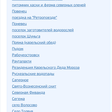
питомник хаски и ферма северных оленей
Повенец
поездка на "Ретропоезде"
Поневец
поселок заготовителей водорослей
поселок Шуньга
Пряжа (карельский обед)
Пудож
Рабочеостровск
Рауталахти
Резиденция Карельского Деда Мороза
Рускеальские водопады
Саперное
Свято-Вознесенский скит
Северная Фиваида
Сегежа
село Волосово
Село Толвуя