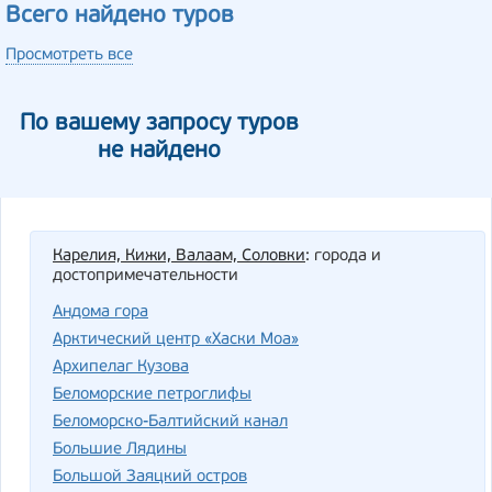
Всего найдено туров
Просмотреть все
По вашему запросу туров
не найдено
Карелия, Кижи, Валаам, Соловки
: города и
достопримечательности
Андома гора
Арктический центр «Хаски Моа»
Архипелаг Кузова
Беломорские петроглифы
Беломорско-Балтийский канал
Большие Лядины
Большой Заяцкий остров