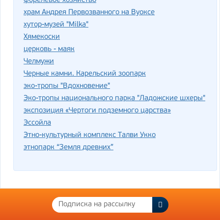
форелевое хозяйство
храм Андрея Первозванного на Вуоксе
хутор-музей "Milka"
Хямекоски
церковь - маяк
Челмужи
Черные камни. Карельский зоопарк
эко-тропы "Вдохновение"
Эко-тропы национального парка "Ладожские шхеры"
экспозиция «Чертоги подземного царства»
Эссойла
Этно-культурный комплекс Талви Укко
этнопарк “Земля древних”