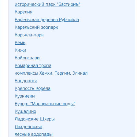
исторический парк "Бастионъ"
Карелия
Карельская деревня Рубчойла
Карельский зоопарк
Карьяла-парк
Кемь
Кижи
Койонсаари
Комариная тропа
комплексы Хамхи, Таргим, Эгикал
Кондопога
Крепость Корела
Куркиеки
Курорт "Марциальные воды"
Кушалино
Ладожские Шхеры
Лахденпохья
лесные водопады