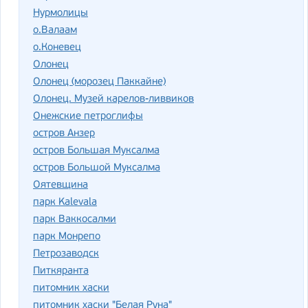
Нурмолицы
о.Валаам
о.Коневец
Олонец
Олонец (морозец Паккайне)
Олонец. Музей карелов-ливвиков
Онежские петроглифы
остров Анзер
остров Большая Муксалма
остров Большой Муксалма
Оятевщина
парк Kalevala
парк Ваккосалми
парк Монрепо
Петрозаводск
Питкяранта
питомник хаски
питомник хаски "Белая Руна"