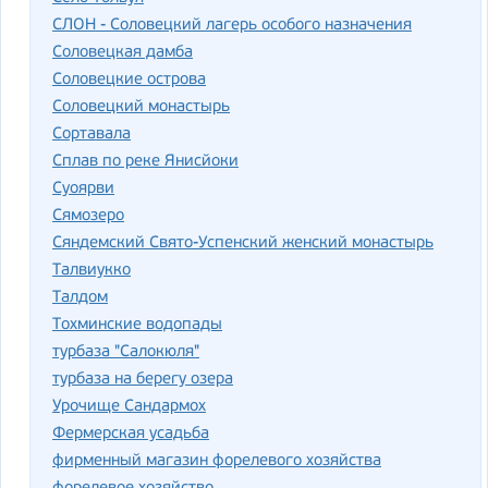
СЛОН - Соловецкий лагерь особого назначения
Соловецкая дамба
Соловецкие острова
Соловецкий монастырь
Сортавала
Сплав по реке Янисйоки
Суоярви
Сямозеро
Сяндемский Свято-Успенский женский монастырь
Талвиукко
Талдом
Тохминские водопады
турбаза "Салокюля"
турбаза на берегу озера
Урочище Сандармох
Фермерская усадьба
фирменный магазин форелевого хозяйства