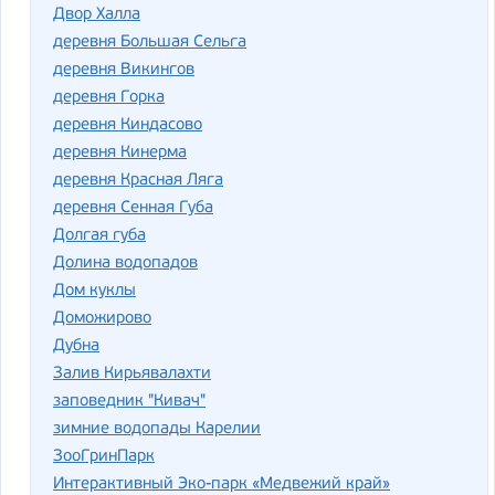
Двор Халла
деревня Большая Сельга
деревня Викингов
деревня Горка
деревня Киндасово
деревня Кинерма
деревня Красная Ляга
деревня Сенная Губа
Долгая губа
Долина водопадов
Дом куклы
Доможирово
Дубна
Залив Кирьявалахти
заповедник "Кивач"
зимние водопады Карелии
ЗооГринПарк
Интерактивный Эко-парк «Медвежий край»