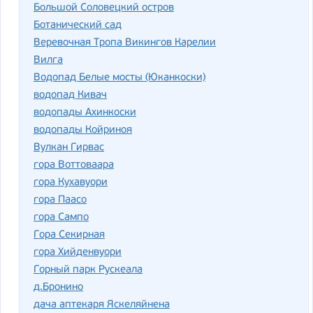
Большой Соловецкий остров
Ботанический сад
Веревочная Тропа Викингов Карелии
Вилга
Водопад Белые мосты (Юканкоски)
водопад Кивач
водопады Ахинкоски
водопады Койриноя
Вулкан Гирвас
гора Воттоваара
гора Кухавуори
гора Паасо
гора Сампо
Гора Секирная
гора Хийденвуори
Горный парк Рускеала
д.Бронино
дача аптекаря Яскеляйнена