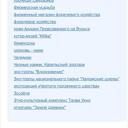
Урочище Сандармох
Фермерская усадьба
фирменный магазин форелевого хозяйства
форелевое хозяйство
храм Андрея Первозванного на Вуоксе
хутор-музей "Milka"
Хямекоски
церковь - маяк
Челмужи
Черные камни. Карельский зоопарк
эко-тропы "Вдохновение"
Эко-тропы национального парка "Ладожские шхеры"
экспозиция «Чертоги подземного царства»
Эссойла
Этно-культурный комплекс Талви Укко
этнопарк “Земля древних”