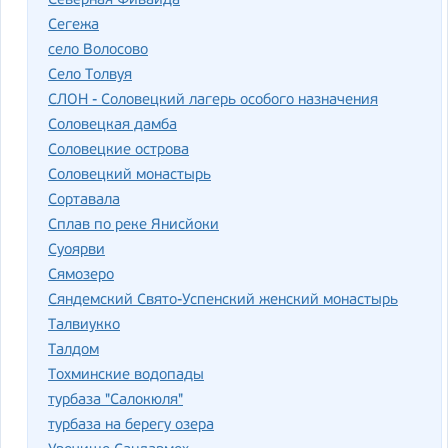
Северная Фиваида
Сегежа
село Волосово
Село Толвуя
СЛОН - Соловецкий лагерь особого назначения
Соловецкая дамба
Соловецкие острова
Соловецкий монастырь
Сортавала
Сплав по реке Янисйоки
Суоярви
Сямозеро
Сяндемский Свято-Успенский женский монастырь
Талвиукко
Талдом
Тохминские водопады
турбаза "Салокюля"
турбаза на берегу озера