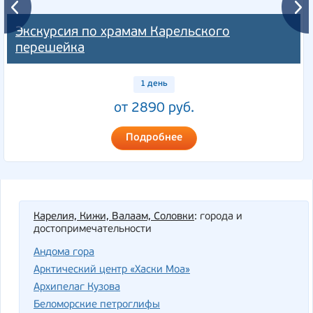
Экскурсия по храмам Карельского
перешейка
1 день
от 2890 руб.
Подробнее
Карелия, Кижи, Валаам, Соловки
: города и
достопримечательности
Андома гора
Арктический центр «Хаски Моа»
Архипелаг Кузова
Беломорские петроглифы