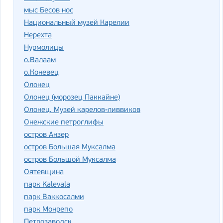
мыс Бесов нос
Национальный музей Карелии
Нерехта
Нурмолицы
о.Валаам
о.Коневец
Олонец
Олонец (морозец Паккайне)
Олонец. Музей карелов-ливвиков
Онежские петроглифы
остров Анзер
остров Большая Муксалма
остров Большой Муксалма
Оятевщина
парк Kalevala
парк Ваккосалми
парк Монрепо
Петрозаводск