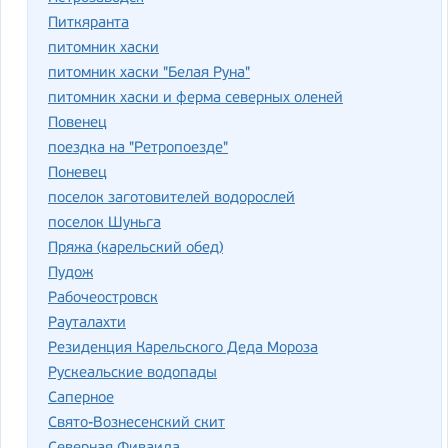
Питкяранта
питомник хаски
питомник хаски "Белая Руна"
питомник хаски и ферма северных оленей
Повенец
поездка на "Ретропоезде"
Поневец
поселок заготовителей водорослей
поселок Шуньга
Пряжа (карельский обед)
Пудож
Рабочеостровск
Рауталахти
Резиденция Карельского Деда Мороза
Рускеальские водопады
Саперное
Свято-Вознесенский скит