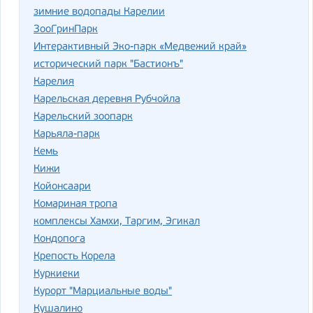
зимние водопады Карелии
ЗооГринПарк
Интерактивный Эко-парк «Медвежий край»
исторический парк "Бастионъ"
Карелия
Карельская деревня Рубчойла
Карельский зоопарк
Карьяла-парк
Кемь
Кижи
Койонсаари
Комариная тропа
комплексы Хамхи, Таргим, Эгикал
Кондопога
Крепость Корела
Куркиеки
Курорт "Марциальные воды"
Кушалино