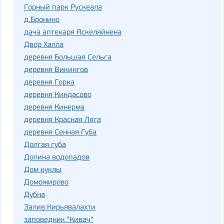
Горный парк Рускеала
д.Бронино
дача аптекаря Яскеляйнена
Двор Халла
деревня Большая Сельга
деревня Викингов
деревня Горка
деревня Киндасово
деревня Кинерма
деревня Красная Ляга
деревня Сенная Губа
Долгая губа
Долина водопадов
Дом куклы
Доможирово
Дубна
Залив Кирьявалахти
заповедник "Кивач"