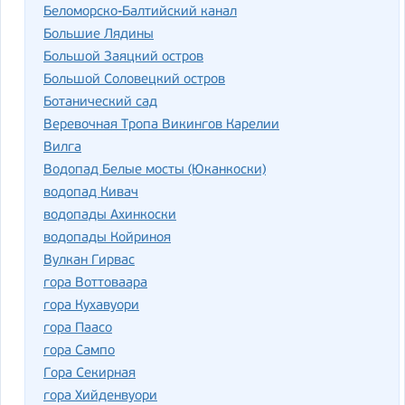
Беломорско-Балтийский канал
Большие Лядины
Большой Заяцкий остров
Большой Соловецкий остров
Ботанический сад
Веревочная Тропа Викингов Карелии
Вилга
Водопад Белые мосты (Юканкоски)
водопад Кивач
водопады Ахинкоски
водопады Койриноя
Вулкан Гирвас
гора Воттоваара
гора Кухавуори
гора Паасо
гора Сампо
Гора Секирная
гора Хийденвуори