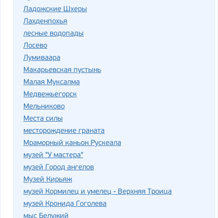
Ладожские Шхеры
Лахденпохья
лесные водопады
Лосево
Лумиваара
Макарьевская пустынь
Малая Муксалма
Медвежьегорск
Мельниково
Места силы
месторождение граната
Мраморный каньон Рускеала
музей "У мастера"
музей Город ангелов
Музей Кирьяж
музей Кормилец и умелец - Верхняя Троица
музей Кронида Гоголева
мыс Белужий