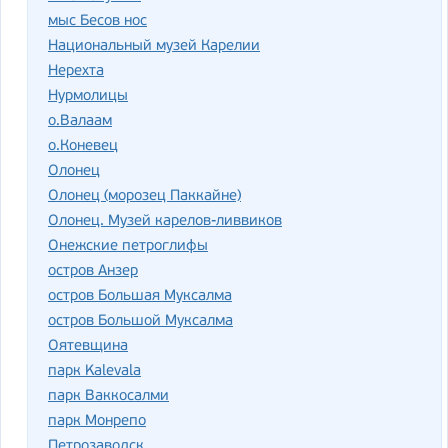
мыс Бесов нос
Национальный музей Карелии
Нерехта
Нурмолицы
о.Валаам
о.Коневец
Олонец
Олонец (морозец Паккайне)
Олонец. Музей карелов-ливвиков
Онежские петроглифы
остров Анзер
остров Большая Муксалма
остров Большой Муксалма
Оятевщина
парк Kalevala
парк Ваккосалми
парк Монрепо
Петрозаводск