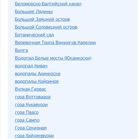
Беломорско-Балтийский канал
Большие Лядины
Большой Заяцкий остров
Большой Соловецкий остров
Ботанический сад
Веревочная Тропа Викингов Карелии
Вилга
Водопад Белые мосты (Юканкоски)
водопад Кивач
водопады Ахинкоски
водопады Койриноя
Вулкан Гирвас
гора Воттоваара
гора Кухавуори
гора Паасо
гора Сампо
Гора Секирная
гора Хийденвуори