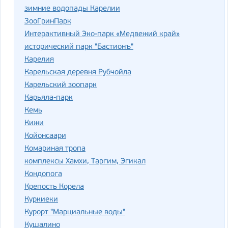
зимние водопады Карелии
ЗооГринПарк
Интерактивный Эко-парк «Медвежий край»
исторический парк "Бастионъ"
Карелия
Карельская деревня Рубчойла
Карельский зоопарк
Карьяла-парк
Кемь
Кижи
Койонсаари
Комариная тропа
комплексы Хамхи, Таргим, Эгикал
Кондопога
Крепость Корела
Куркиеки
Курорт "Марциальные воды"
Кушалино