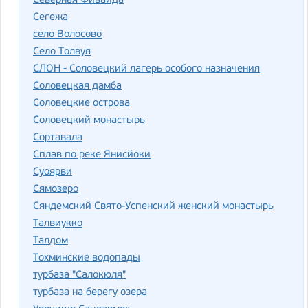
Северная Фиваида
Сегежа
село Волосово
Село Толвуя
СЛОН - Соловецкий лагерь особого назначения
Соловецкая дамба
Соловецкие острова
Соловецкий монастырь
Сортавала
Сплав по реке Янисйоки
Суоярви
Сямозеро
Сяндемский Свято-Успенский женский монастырь
Талвиукко
Талдом
Тохминские водопады
турбаза "Салокюля"
турбаза на берегу озера