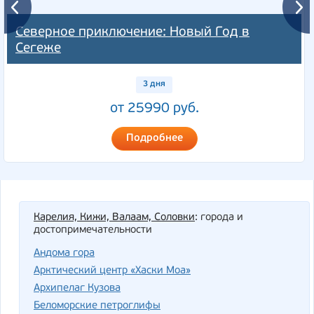
Северное приключение: Новый Год в
Сегеже
3 дня
от 25990 руб.
Подробнее
Карелия, Кижи, Валаам, Соловки
: города и
достопримечательности
Андома гора
Арктический центр «Хаски Моа»
Архипелаг Кузова
Беломорские петроглифы