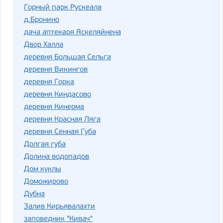
Горный парк Рускеала
д.Бронино
дача аптекаря Яскеляйнена
Двор Халла
деревня Большая Сельга
деревня Викингов
деревня Горка
деревня Киндасово
деревня Кинерма
деревня Красная Ляга
деревня Сенная Губа
Долгая губа
Долина водопадов
Дом куклы
Доможирово
Дубна
Залив Кирьявалахти
заповедник "Кивач"