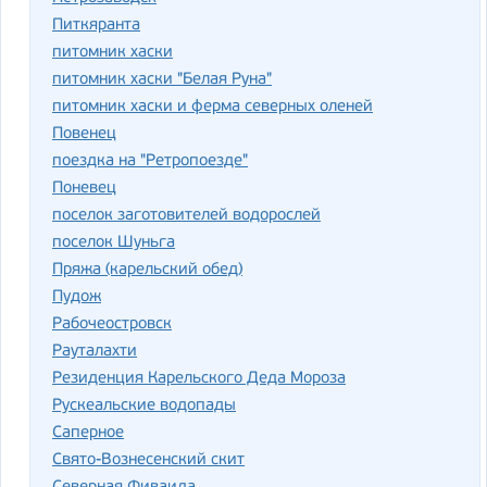
Питкяранта
питомник хаски
питомник хаски "Белая Руна"
питомник хаски и ферма северных оленей
Повенец
поездка на "Ретропоезде"
Поневец
поселок заготовителей водорослей
поселок Шуньга
Пряжа (карельский обед)
Пудож
Рабочеостровск
Рауталахти
Резиденция Карельского Деда Мороза
Рускеальские водопады
Саперное
Свято-Вознесенский скит