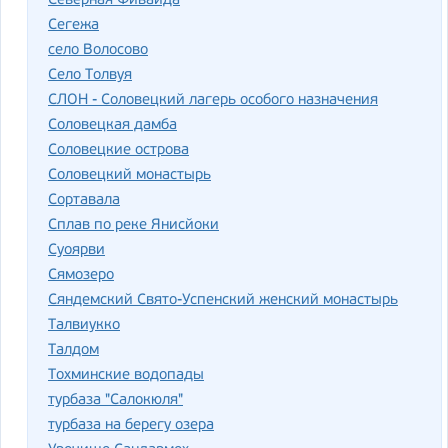
Северная Фиваида
Сегежа
село Волосово
Село Толвуя
СЛОН - Соловецкий лагерь особого назначения
Соловецкая дамба
Соловецкие острова
Соловецкий монастырь
Сортавала
Сплав по реке Янисйоки
Суоярви
Сямозеро
Сяндемский Свято-Успенский женский монастырь
Талвиукко
Талдом
Тохминские водопады
турбаза "Салокюля"
турбаза на берегу озера