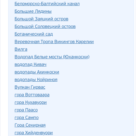
Беломорско-Балтийский канал
Большие Лядины
Большой Заяцкий остров
Большой Соловецкий остров
Ботанический сад
Веревочная Тропа Викингов Карелии
Вилга
Водопад Белые мосты (Юканкоски)
водопад Кивач
водопады Ахинкоски
водопады Койриноя
Вулкан Гирвас
гора Воттоваара
гора Кухавуори
гора Паасо
гора Сампо
Гора Секирная
гора Хийденвуори