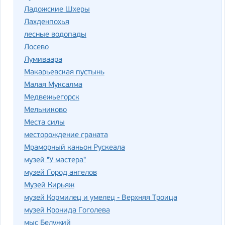
Ладожские Шхеры
Лахденпохья
лесные водопады
Лосево
Лумиваара
Макарьевская пустынь
Малая Муксалма
Медвежьегорск
Мельниково
Места силы
месторождение граната
Мраморный каньон Рускеала
музей "У мастера"
музей Город ангелов
Музей Кирьяж
музей Кормилец и умелец - Верхняя Троица
музей Кронида Гоголева
мыс Белужий