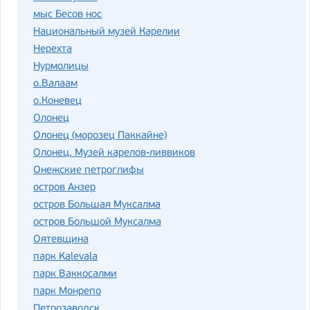
мыс Бесов нос
Национальный музей Карелии
Нерехта
Нурмолицы
о.Валаам
о.Коневец
Олонец
Олонец (морозец Паккайне)
Олонец. Музей карелов-ливвиков
Онежские петроглифы
остров Анзер
остров Большая Муксалма
остров Большой Муксалма
Оятевщина
парк Kalevala
парк Ваккосалми
парк Монрепо
Петрозаводск