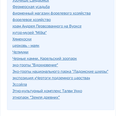
Урочище Сандармох
Фермерская усадьба
фирменный магазин форелевого хозяйства
форелевое хозяйство
храм Андрея Первозванного на Вуоксе
хутор-музей "Milka"
Хямекоски
церковь - маяк
Челмужи
Черные камни. Карельский зоопарк
эко-тропы "Вдохновение"
Эко-тропы национального парка "Ладожские шхеры"
экспозиция «Чертоги подземного царства»
Эссойла
Этно-культурный комплекс Талви Укко
этнопарк “Земля древних”