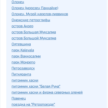
Олонец
Олонец (морозец Паккайне)
Олонец. Музей карелов-ливвиков
Онежские петроглифы
остров Анзер
остров Большая Муксалма
остров Большой Муксалма
Оятевщина
парк Kalevala
парк Ваккосалми
парк Монрепо
Петрозаводск
Питкяранта
питомник хаски
питомник хаски "Белая Руна"
питомник хаски и ферма северных оленей
Повенец
поездка на "Ретропоезде"