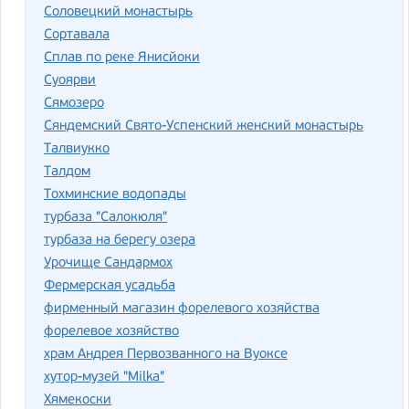
Соловецкий монастырь
Сортавала
Сплав по реке Янисйоки
Суоярви
Сямозеро
Сяндемский Свято-Успенский женский монастырь
Талвиукко
Талдом
Тохминские водопады
турбаза "Салокюля"
турбаза на берегу озера
Урочище Сандармох
Фермерская усадьба
фирменный магазин форелевого хозяйства
форелевое хозяйство
храм Андрея Первозванного на Вуоксе
хутор-музей "Milka"
Хямекоски