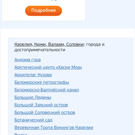
Подробнее
Карелия, Кижи, Валаам, Соловки
: города и
достопримечательности
Андома гора
Арктический центр «Хаски Моа»
Архипелаг Кузова
Беломорские петроглифы
Беломорско-Балтийский канал
Большие Лядины
Большой Заяцкий остров
Большой Соловецкий остров
Ботанический сад
Веревочная Тропа Викингов Карелии