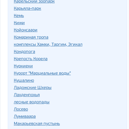
Карельский зоопарк
Карьяла-парк
Кемь
Кижи
Койонсаари
Комариная тропа
комплексы Хамхи, Таргим, Эгикал
Кондопога
Крепость Корела
Куркиеки
Курорт "Марциальные воды"
Кушалино
Ладожские Шхеры
Лахденпохья
лесные водопады
Лосево
Лумиваара
Макарьевская пустынь