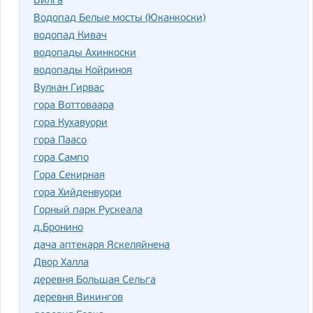
Вилга
Водопад Белые мосты (Юканкоски)
водопад Кивач
водопады Ахинкоски
водопады Койриноя
Вулкан Гирвас
гора Воттоваара
гора Кухавуори
гора Паасо
гора Сампо
Гора Секирная
гора Хийденвуори
Горный парк Рускеала
д.Бронино
дача аптекаря Яскеляйнена
Двор Халла
деревня Большая Сельга
деревня Викингов