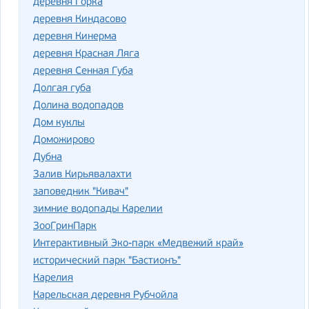
деревня Горка
деревня Киндасово
деревня Кинерма
деревня Красная Ляга
деревня Сенная Губа
Долгая губа
Долина водопадов
Дом куклы
Доможирово
Дубна
Залив Кирьявалахти
заповедник "Кивач"
зимние водопады Карелии
ЗооГринПарк
Интерактивный Эко-парк «Медвежий край»
исторический парк "Бастионъ"
Карелия
Карельская деревня Рубчойла