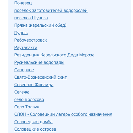
Поневец
поселок заготовителей водорослей
поселок Шуньга
Пряжа (карельский обед)
Пудож
Рабочеостровск
Рауталахти
Резиденция Карельского Деда Мороза
Рускеальские водопады
Саперное
Свято-Вознесенский скит
Северная Фиваида
Сегежа
село Волосово
Село Толвуя
СЛОН - Соловецкий лагерь особого назначения
Соловецкая дамба
Соловецкие острова