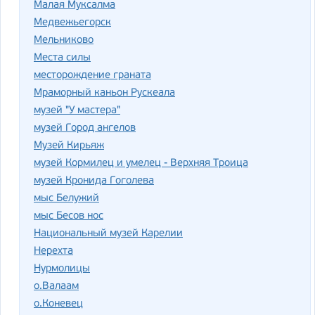
Малая Муксалма
Медвежьегорск
Мельниково
Места силы
месторождение граната
Мраморный каньон Рускеала
музей "У мастера"
музей Город ангелов
Музей Кирьяж
музей Кормилец и умелец - Верхняя Троица
музей Кронида Гоголева
мыс Белужий
мыс Бесов нос
Национальный музей Карелии
Нерехта
Нурмолицы
о.Валаам
о.Коневец