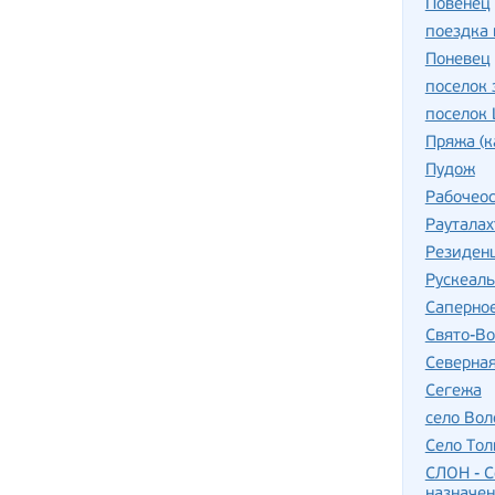
Повенец
поездка 
Поневец
поселок 
поселок
Пряжа (к
Пудож
Рабочеос
Рауталах
Резиден
Рускеал
Саперно
Свято-Во
Северна
Сегежа
село Вол
Село Тол
СЛОН - С
назначе