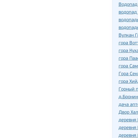
Водопад
водопад
водопад
водопад
Вулкан Г
гора Вот
гора Кух
гора Паа
гора Сам
Гора Сек
гора Хий
Горный п
д.Бронин
дача апт
Двор Хал
деревня
деревня
деревня 