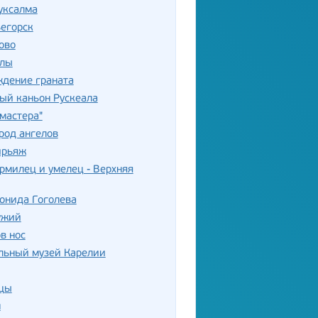
уксалма
егорск
ово
илы
ждение граната
ый каньон Рускеала
 мастера"
род ангелов
ирьяж
рмилец и умелец - Верхняя
онида Гоголева
ужий
в нос
льный музей Карелии
цы
м