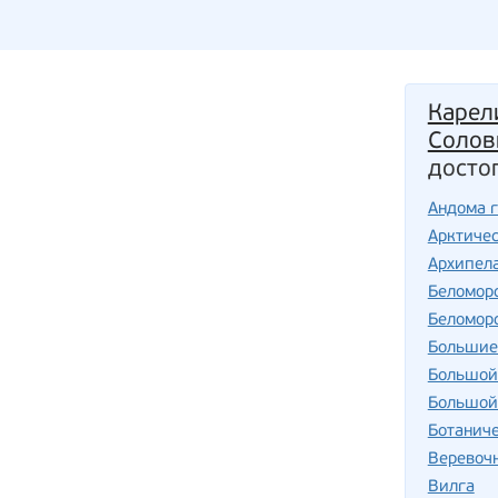
Карел
Солов
досто
Андома 
Арктичес
Архипела
Беломор
Беломор
Большие
Большой
Большой
Ботаниче
Веревоч
Вилга