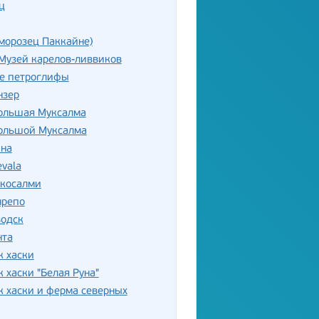
ц
морозец Паккайне)
Музей карелов-ливвиков
е петроглифы
нзер
Большая Муксалма
Большой Муксалма
на
evala
ккосалми
нрепо
водск
нта
к хаски
 хаски "Белая Руна"
 хаски и ферма северных