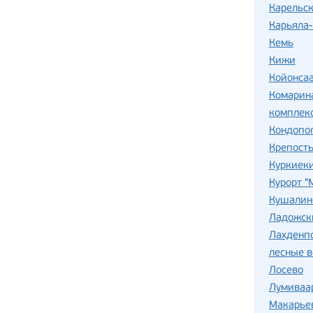
Карельск
Карьяла
Кемь
Кижи
Койонса
Комарин
комплекс
Кондопо
Крепость
Куркиек
Курорт 
Кушалин
Ладожск
Лахденп
лесные 
Лосево
Лумиваа
Макарье