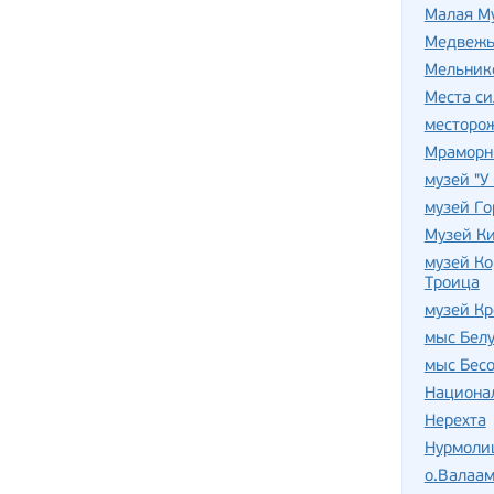
Малая М
Медвежь
Мельник
Места с
месторо
Мраморн
музей "У
музей Го
Музей К
музей Ко
Троица
музей Кр
мыс Бел
мыс Бесо
Национа
Нерехта
Нурмоли
о.Валаа