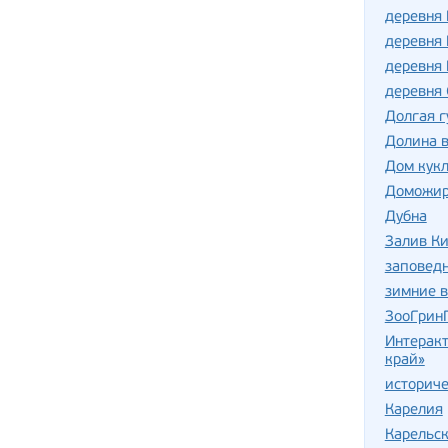
деревня
деревня
деревня 
деревня 
Долгая г
Долина 
Дом кук
Доможир
Дубна
Залив К
заповедн
зимние 
ЗооГрин
Интерак
край»
историче
Карелия
Карельск