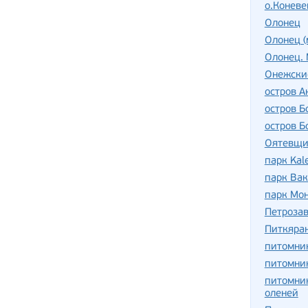
о.Коневе
Олонец
Олонец (
Олонец. 
Онежски
остров А
остров 
остров 
Оятевщи
парк Kal
парк Ва
парк Мо
Петроза
Питкяра
питомни
питомник
питомник
оленей