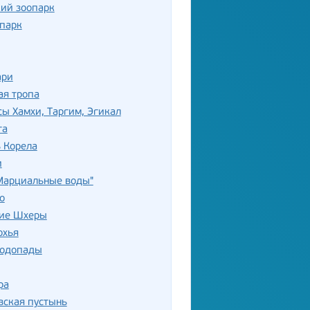
ий зоопарк
-парк
ари
ая тропа
ы Хамхи, Таргим, Эгикал
га
 Корела
и
"Марциальные воды"
о
ие Шхеры
охья
водопады
ра
вская пустынь