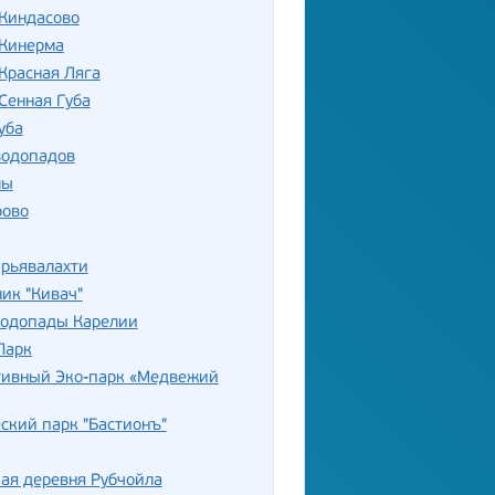
 Киндасово
 Кинерма
Красная Ляга
Сенная Губа
уба
водопадов
лы
ово
ирьявалахти
ик "Кивач"
водопады Карелии
Парк
тивный Эко-парк «Медвежий
ский парк "Бастионъ"
ая деревня Рубчойла