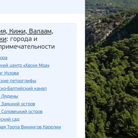
ия, Кижи, Валаам,
ки
: города и
примечательности
гора
кий центр «Хаски Моа»
г Кузова
ские петроглифы
ско-Балтийский канал
 Лядины
 Заяцкий остров
 Соловецкий остров
ский сад
ная Тропа Викингов Карелии