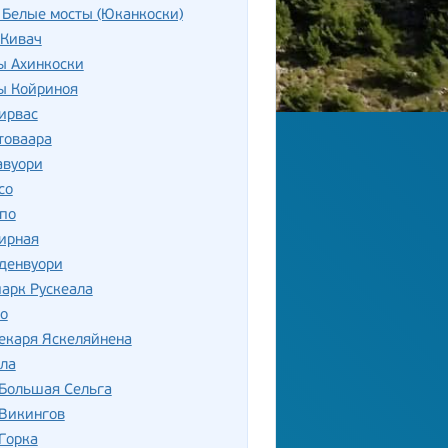
 Белые мосты (Юканкоски)
 Кивач
ы Ахинкоски
ы Койриноя
ирвас
товаара
авуори
со
по
ирная
денвуори
арк Рускеала
о
екаря Яскеляйнена
ла
 Большая Сельга
 Викингов
Горка