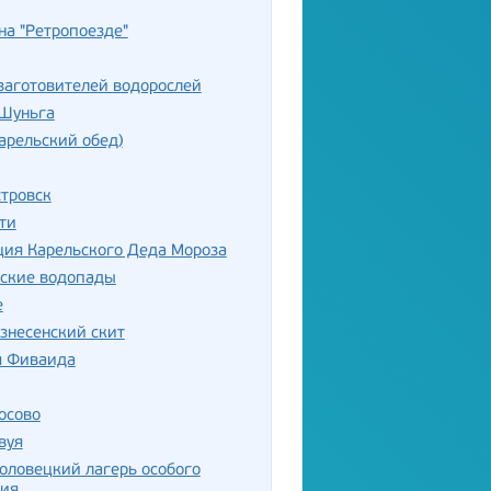
на "Ретропоезде"
заготовителей водорослей
 Шуньга
арельский обед)
тровск
ти
ция Карельского Деда Мороза
ьские водопады
е
знесенский скит
я Фиваида
осово
вуя
оловецкий лагерь особого
ния