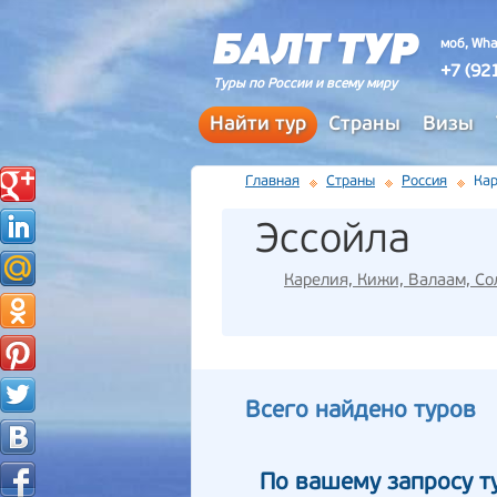
моб, Wha
+7 (92
Туры по России и всему миру
Найти тур
Страны
Визы
Главная
Страны
Россия
Кар
Эссойла
Карелия, Кижи, Валаам, Со
Всего найдено туров
По вашему запросу т