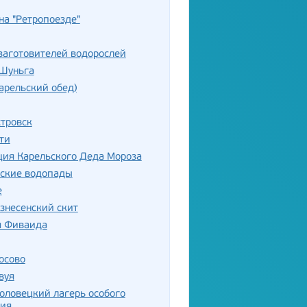
на "Ретропоезде"
заготовителей водорослей
 Шуньга
арельский обед)
тровск
ти
ция Карельского Деда Мороза
ьские водопады
е
знесенский скит
я Фиваида
осово
вуя
оловецкий лагерь особого
ния