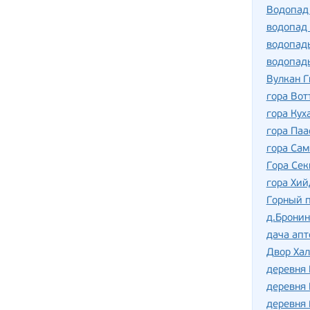
Водопад
водопад
водопад
водопад
Вулкан Г
гора Вот
гора Кух
гора Паа
гора Сам
Гора Сек
гора Хий
Горный п
д.Бронин
дача апт
Двор Хал
деревня
деревня
деревня 