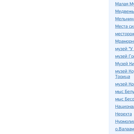
Малая М
Медвежь
Мельник
Места с
месторо
Мраморн
музей "У
музей Го
Музей К
музей Ко
Троица
музей Кр
мыс Бел
мыс Бесо
Национа
Нерехта
Нурмоли
о.Валаа