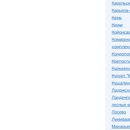
Карельск
Карьяла
Кемь
Кижи
Койонса
Комарин
комплекс
Кондопо
Крепость
Куркиек
Курорт 
Кушалин
Ладожск
Лахденп
лесные 
Лосево
Лумиваа
Макарье