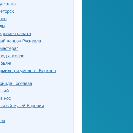
уксалма
егорск
ово
илы
ждение граната
ый каньон Рускеала
 мастера"
род ангелов
ирьяж
рмилец и умелец - Верхняя
онида Гоголева
ужий
в нос
льный музей Карелии
цы
м