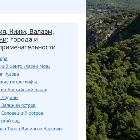
ия, Кижи, Валаам,
ки
: города и
примечательности
гора
кий центр «Хаски Моа»
г Кузова
ские петроглифы
ско-Балтийский канал
 Лядины
 Заяцкий остров
 Соловецкий остров
ский сад
ная Тропа Викингов Карелии