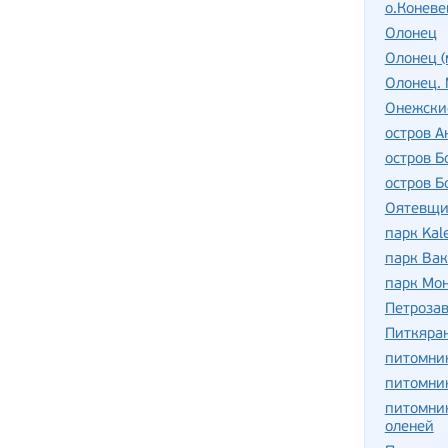
о.Коневе
Олонец
Олонец (
Олонец. 
Онежски
остров А
остров 
остров 
Оятевщи
парк Kal
парк Ва
парк Мо
Петроза
Питкяра
питомни
питомник
питомник
оленей