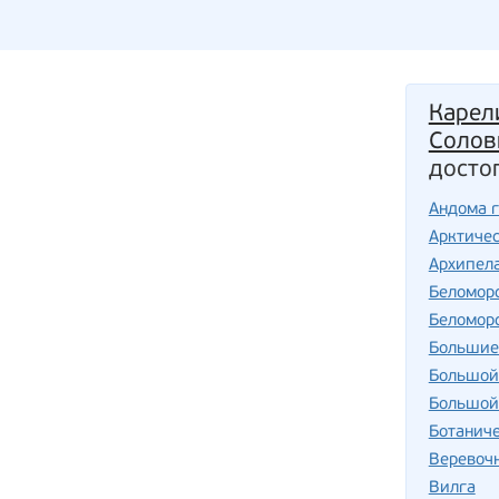
Карел
Солов
досто
Андома 
Арктичес
Архипела
Беломор
Беломор
Большие
Большой
Большой
Ботаниче
Веревоч
Вилга