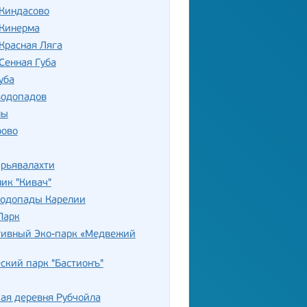
 Киндасово
 Кинерма
Красная Ляга
Сенная Губа
уба
водопадов
лы
ово
ирьявалахти
ик "Кивач"
водопады Карелии
Парк
тивный Эко-парк «Медвежий
ский парк "Бастионъ"
ая деревня Рубчойла