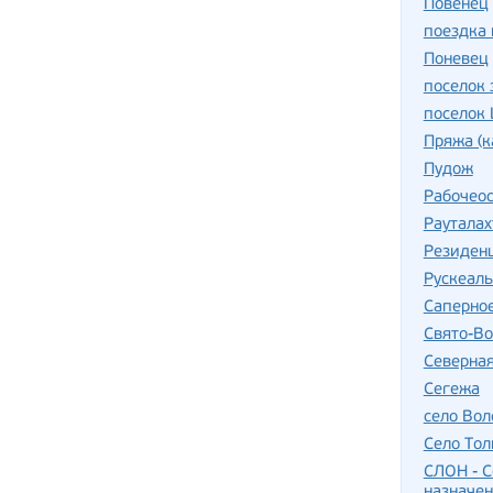
Повенец
поездка 
Поневец
поселок 
поселок
Пряжа (к
Пудож
Рабочеос
Рауталах
Резиден
Рускеал
Саперно
Свято-Во
Северна
Сегежа
село Вол
Село Тол
СЛОН - С
назначе