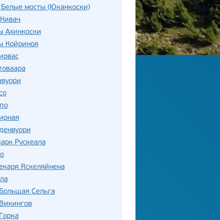
 Белые мосты (Юканкоски)
 Кивач
ы Ахинкоски
ы Койриноя
ирвас
товаара
авуори
со
по
ирная
денвуори
арк Рускеала
о
екаря Яскеляйнена
ла
 Большая Сельга
 Викингов
Горка