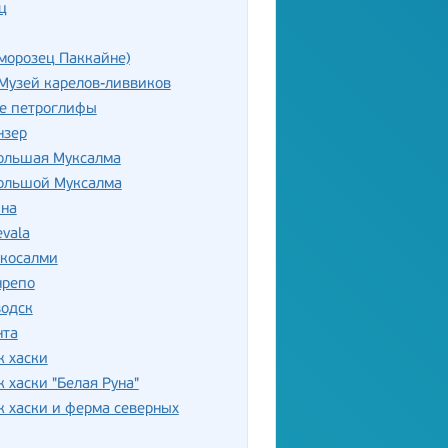
ц
морозец Паккайне)
Музей карелов-ливвиков
е петроглифы
нзер
Большая Муксалма
Большой Муксалма
на
evala
ккосалми
нрепо
водск
нта
к хаски
 хаски "Белая Руна"
 хаски и ферма северных