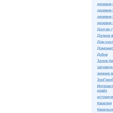
деревня
деревня
деревня 
деревня 
Долгая г
Долина 
Дом кук
Доможир
Дубна
Залив К
заповедн
зимние 
ЗооГрин
Интерак
край»
историче
Карелия
Карельск