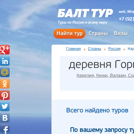
моб, Wha
+7 (92
Туры по России и всему миру
Найти тур
Страны
Визы
Главная
Страны
Россия
Кар
деревня Гор
Карелия, Кижи, Валаам, Со
Всего найдено туров
По вашему запросу т