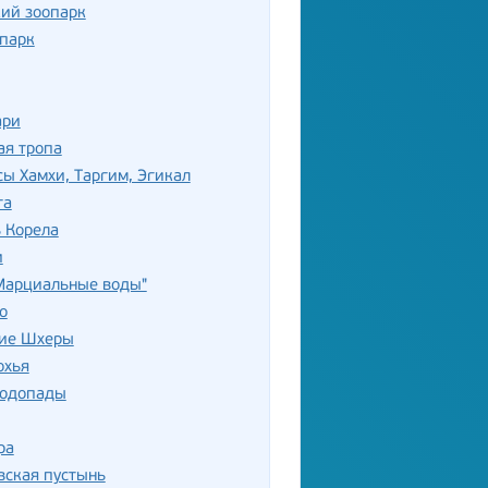
ий зоопарк
-парк
ари
ая тропа
ы Хамхи, Таргим, Эгикал
га
 Корела
и
"Марциальные воды"
о
ие Шхеры
охья
водопады
ра
вская пустынь