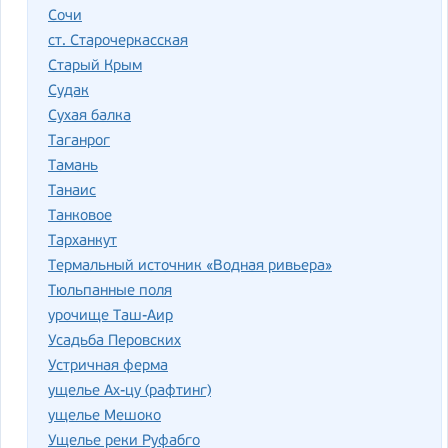
Сочи
ст. Старочеркасская
Старый Крым
Судак
Сухая балка
Таганрог
Тамань
Танаис
Танковое
Тарханкут
Термальный источник «Водная ривьера»
Тюльпанные поля
урочище Таш-Аир
Усадьба Перовских
Устричная ферма
ущелье Ах-цу (рафтинг)
ущелье Мешоко
Ущелье реки Руфабго