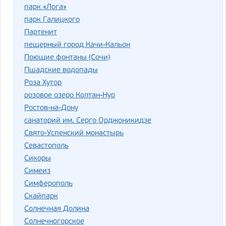
парк «Лога»
парк Галицкого
Партенит
пещерный город Качи-Кальон
Поющие фонтаны (Сочи)
Пшадские водопады
Роза Хутор
розовое озеро Колтан-Нур
Ростов-на-Дону
санаторий им. Серго Орджоникидзе
Свято-Успенский монастырь
Севастополь
Сикоры
Симеиз
Симферополь
Скайпарк
Солнечная Долина
Солнечногорское