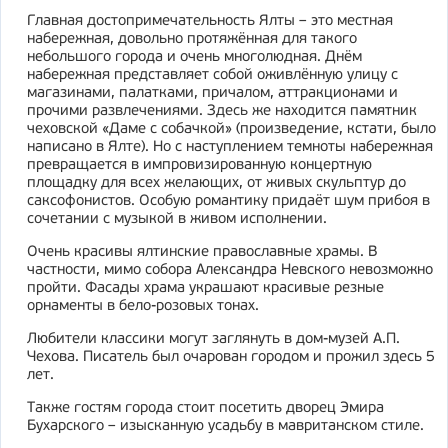
Главная достопримечательность Ялты – это местная
набережная, довольно протяжённая для такого
небольшого города и очень многолюдная. Днём
набережная представляет собой оживлённую улицу с
магазинами, палатками, причалом, аттракционами и
прочими развлечениями. Здесь же находится памятник
чеховской «Даме с собачкой» (произведение, кстати, было
написано в Ялте). Но с наступлением темноты набережная
превращается в импровизированную концертную
площадку для всех желающих, от живых скульптур до
саксофонистов. Особую романтику придаёт шум прибоя в
сочетании с музыкой в живом исполнении.
Очень красивы ялтинские православные храмы. В
частности, мимо собора Александра Невского невозможно
пройти. Фасады храма украшают красивые резные
орнаменты в бело-розовых тонах.
Любители классики могут заглянуть в дом-музей А.П.
Чехова. Писатель был очарован городом и прожил здесь 5
лет.
Также гостям города стоит посетить дворец Эмира
Бухарского – изысканную усадьбу в мавританском стиле.