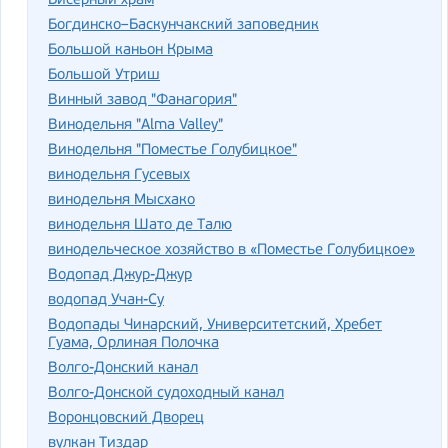
Бисерный храм
Богдинско–Баскунчакский заповедник
Большой каньон Крыма
Большой Утриш
Винный завод "Фанагория"
Винодельня "Alma Valley"
Винодельня "Поместье Голубицкое"
винодельня Гусевых
винодельня Мысхако
винодельня Шато де Талю
винодельческое хозяйство в «Поместье Голубицкое»
Водопад Джур-Джур
водопад Учан-Су
Водопады Чинарский, Университетский, Хребет
Гуама, Орлиная Полочка
Волго-Донский канал
Волго-Донской судоходный канал
Воронцовский Дворец
вулкан Тиздар