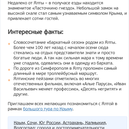
Недалеко от Ялты – в получасе езды находится
знаменитое «Ласточкино гнездо». Небольшой замок на
высокой скале стал самым узнаваемым символом Крыма, и
привлекает сотни гостей.
Интересные факты:
Словосочетание «бархатный сезон» родом из Ялты.
Более чем 100 лет назад с началом осени сюда
стекались на отдых представители знати и просто
богатые люди. А так как сильная жара к тому времени
уже спадала, одевались они в одежду из бархата.
По дороге из Симферополя в Ялту проложен самый
длинный в мире троллейбусный маршрут.
Ялтинские пейзажи отметились во многих
отечественных фильмах, включая «Алые Паруса», «Иван
Васильевич меняет профессию», «Десять негритят» и
другие.
Приглашаем всех желающих познакомиться с Ялтой в
рамках
большого тура по Крыму
.
Крым, Сочи, Юг России, Астрахань, Калмыкия,
Волгоград
: города и достопримечательности