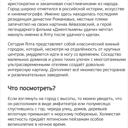
аристократии и заканчивая счастливчиками из народа.
Город широко отметился в российской истории, искусстве
и кинематографе. Именно здесь находилась последняя
резиденция династии Романовых, местные пляжи
запечатлел на своих картинах Айвазовский, а герой
легендарного фильма «Джентльмены удачи» мечтал
махнуть именно в Ялту после удачного «дела».
Сегодня Ялта представляет собой классический южный
городок, который, несмотря на отдалённость от крупных
центров, умудряется идти в ногу со временем. Соседство
маленьких домиков и узких тихих улочек с многоэтажными
ультрасовременными отелями создаёт довольно
интересную картину. Дополняет всё множество ресторанов
и развлекательных заведений.
Что посмотреть?
Если взглянуть на город с высоты, то можно увидеть, что
он расположен в виде амфитеатра или полумесяца:
спустившись с гор, череда улиц, домов, деревьев
вплотную примыкает к морскому побережью. Холмистая
местность придаёт ялтинским пейзажам особое
великолепие в ночное время.