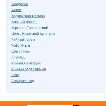
Феодосия
Форос
Хаджохская теснина
Ханский дворец
Херсонес Таврический
Центр Казахской культуры
Чайный терем
Чуфут-Кале
Шато Пино
Эльбузд
Южная Демерджи
Южный берег Крыма
Ялта
Японский сад