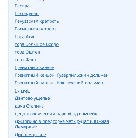
Гаспра
Геленджик
Генуэзская крепость
Голицынская тропа
Гора Ахун
гора Большое Богдо
гора Оштен
гора Фишт
Гранитный каньон
Гранитный каньон, Гузерпильский дольмен
Гранитный каньон, Кожжохский дольмен
Гурзуф
Дантово ущелье
дача Сталина
дендрологический парк «Сад камней»
Джиппинг в предгорье Чатыр-Даг и Южная
Демерджи
Дивноморское