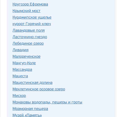
Кругозор Ефремова
Крымский мост
Курджипское ущелье
курорт Горячий ключ
Лавандовые поля
Ласточкино гнездо
Лебединое озеро
Ливадия
Малореченское
Мангуп-Коле
Массандра
Мацеста
Мацестинская долина
Меклетинское розовое озеро
Мисхор
Монаховы водопады, пещеры и гроты
Мраморная пещера
Музей «Память»