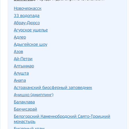
Новочеркасск
33 водопада
Абрау-Дюрсо
Агурское ущелье
Адлер
Адыгейское шоу
Азов
Ай-Петри
Алтынжар
Алушта
Анапа
Астраханский биосферный заповедник
Ачишхо (джиппинг)
Балаклава
Бахчисарай
Белогорский Каменнобродский Свято-Троицкий
монастырь