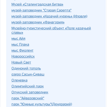
Музей «Сталинградская битва»
музей-заповедник "Старая Сарепта"
музей-заповедник «Казачий курень» (Иловля)
музей-заповедник «Фанагория»
Музейно-туристический объект «Поле казачьей
славы»
мыс Айя
мыс Плака
мыс Фиолент
Новороссийск
Новый Свет
Одинокий тополь
озеро Сасык-Сиваш
Оленевка
Олимпийский парк
Опукский заповедник
парк "Айвазовский"
парк "Южные культуры"(Дендрарий)