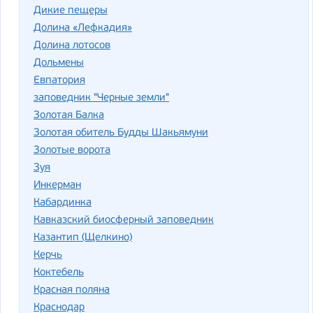
Дикие пещеры
Долина «Лефкадия»
Долина лотосов
Дольмены
Евпатория
заповедник "Черные земли"
Золотая Балка
Золотая обитель Будды Шакьямуни
Золотые ворота
Зуя
Инкерман
Кабардинка
Кавказский биосферный заповедник
Казантип (Щелкино)
Керчь
Коктебель
Красная поляна
Краснодар