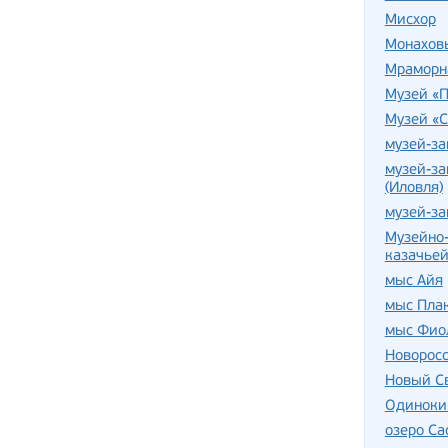
Мисхор
Монахов
Мраморн
Музей «
Музей «С
музей-за
музей-за
(Иловля)
музей-з
Музейно-
казачьей
мыс Айя
мыс Пла
мыс Фио
Новорос
Новый С
Одиноки
озеро С