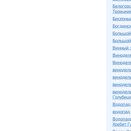
Белогорс
Троицки
Бисерны
Богдинс
Большой
Большой
Винный з
Винодель
Винодель
винодель
винодел
винодел
винодель
Голубиц
Водопад
водопад 
Водопады
Хребет Г