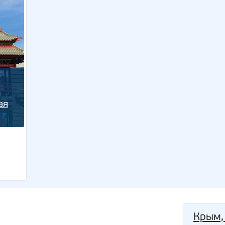
ая
Крым,