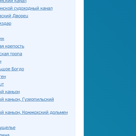
нский канал
нской судоходный канал
вский Дворец
издар
ик
ая крепость
ская тропа
н
ьшое Богдо
тен
шт
ый каньон
й каньон, Гузерпильский
ый каньон, Кожжохский дольмен
 ущелье
лина