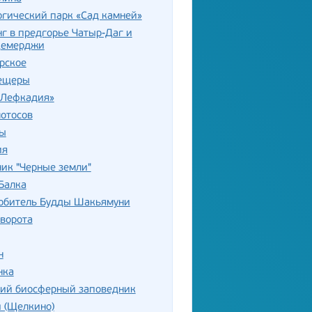
гический парк «Сад камней»
 в предгорье Чатыр-Даг и
Демерджи
рское
ещеры
«Лефкадия»
отосов
ы
ия
ик "Черные земли"
Балка
 обитель Будды Шакьямуни
ворота
н
нка
кий биосферный заповедник
 (Щелкино)