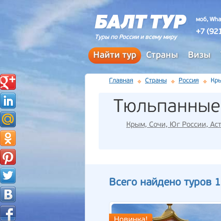
моб, Wha
+7 (92
Туры по России и всему миру
Найти тур
Страны
Визы
Главная
Страны
Россия
Кры
Тюльпанные
Крым, Сочи, Юг России, Ас
Всего найдено туров 1
Новинка!