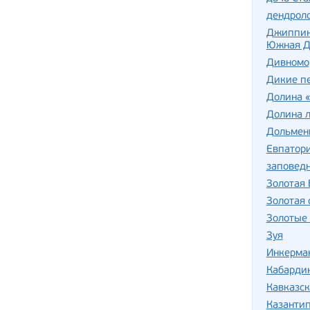
дендроло
Джиппинг
Южная 
Дивномо
Дикие п
Долина 
Долина л
Дольмен
Евпатор
заповедн
Золотая 
Золотая
Золотые 
Зуя
Инкерма
Кабарди
Кавказс
Казантип