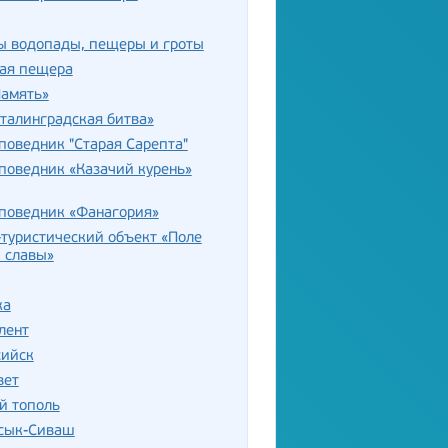
ы водопады, пещеры и гроты
ая пещера
Память»
талинградская битва»
поведник "Старая Сарепта"
поведник «Казачий курень»
аповедник «Фанагория»
туристический объект «Поле
 славы»
ка
лент
сийск
вет
й тополь
асык-Сиваш