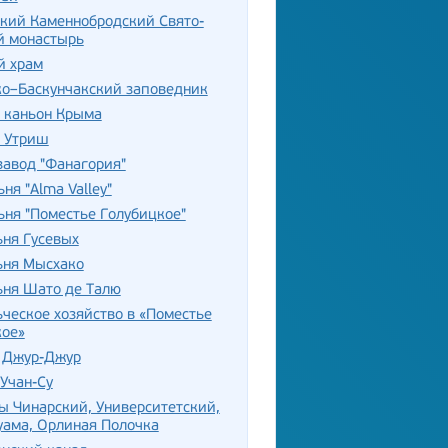
кий Каменнобродский Свято-
й монастырь
й храм
ко–Баскунчакский заповедник
 каньон Крыма
 Утриш
авод "Фанагория"
ня "Alma Valley"
ня "Поместье Голубицкое"
ня Гусевых
ьня Мысхако
ьня Шато де Талю
ческое хозяйство в «Поместье
кое»
 Джур-Джур
Учан-Су
 Чинарский, Университетский,
уама, Орлиная Полочка