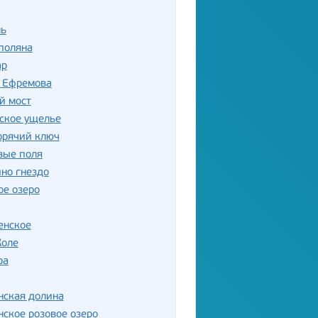
ль
поляна
ар
р Ефремова
й мост
ское ущелье
орячий ключ
вые поля
но гнездо
ое озеро
енское
Коле
ра
нская долина
ское розовое озеро