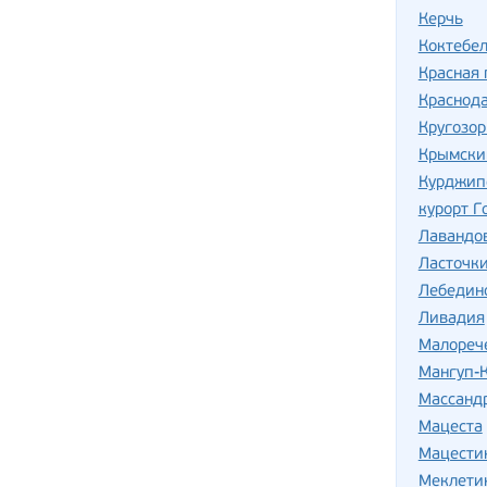
Керчь
Коктебе
Красная 
Краснод
Кругозо
Крымски
Курджип
курорт Г
Лавандо
Ласточки
Лебедин
Ливадия
Малореч
Мангуп-
Массанд
Мацеста
Мацести
Меклетин