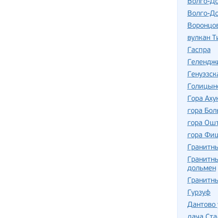
Волго-До
Волго-До
Воронцо
вулкан Т
Гаспра
Гелендж
Генуэзск
Голицын
Гора Аху
гора Бол
гора Ош
гора Фи
Гранитн
Гранитны
дольмен
Гранитн
Гурзуф
Дантово
дача Ста