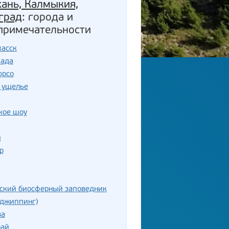
хань, Калмыкия,
град
: города и
примечательности
касск
пада
юрсо
 ущелье
кое шоу
и
р
нский биосферный заповедник
(джиппинг)
ва
рай