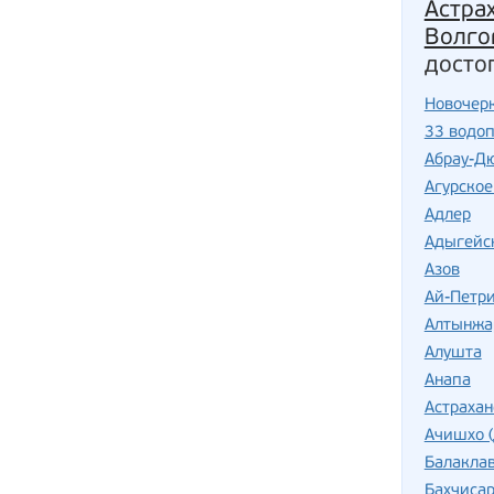
Астра
Волго
досто
Новочер
33 водо
Абрау-Д
Агурское
Адлер
Адыгейс
Азов
Ай-Петр
Алтынжа
Алушта
Анапа
Астраха
Ачишхо 
Балакла
Бахчиса