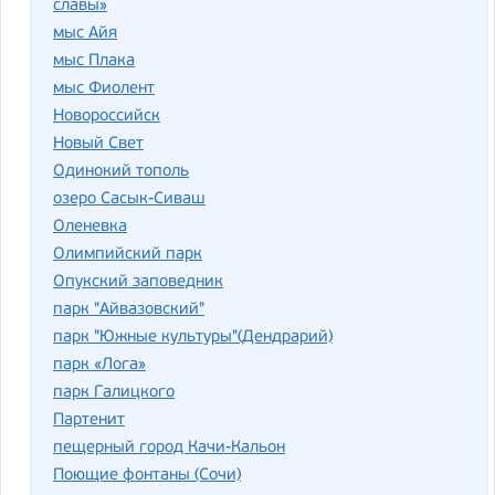
славы»
мыс Айя
мыс Плака
мыс Фиолент
Новороссийск
Новый Свет
Одинокий тополь
озеро Сасык-Сиваш
Оленевка
Олимпийский парк
Опукский заповедник
парк "Айвазовский"
парк "Южные культуры"(Дендрарий)
парк «Лога»
парк Галицкого
Партенит
пещерный город Качи-Кальон
Поющие фонтаны (Сочи)