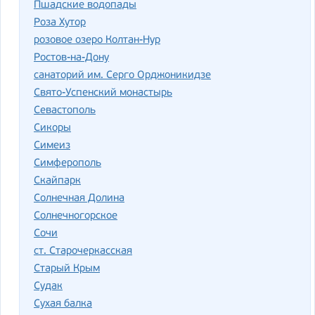
Пшадские водопады
Роза Хутор
розовое озеро Колтан-Нур
Ростов-на-Дону
санаторий им. Серго Орджоникидзе
Свято-Успенский монастырь
Севастополь
Сикоры
Симеиз
Симферополь
Скайпарк
Солнечная Долина
Солнечногорское
Сочи
ст. Старочеркасская
Старый Крым
Судак
Сухая балка