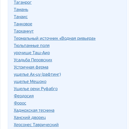
Таганрог
Тамань
Танаис
Танковое
Тарханкут
Термальный источник «Водная ривьера»
Тюльпанные поля
урочище Таш-Аир
Усадьба Перовских
Устричная ферма
ущелье Ах-цу (рафтинг)
ущелье Мешоко
Ущелье реки Руфабго
Феодосия
Форос
Хаджохская теснина
Ханский дворец
Херсонес Таврический