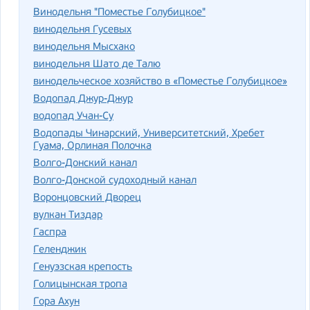
Винодельня "Поместье Голубицкое"
винодельня Гусевых
винодельня Мысхако
винодельня Шато де Талю
винодельческое хозяйство в «Поместье Голубицкое»
Водопад Джур-Джур
водопад Учан-Су
Водопады Чинарский, Университетский, Хребет
Гуама, Орлиная Полочка
Волго-Донский канал
Волго-Донской судоходный канал
Воронцовский Дворец
вулкан Тиздар
Гаспра
Геленджик
Генуэзская крепость
Голицынская тропа
Гора Ахун