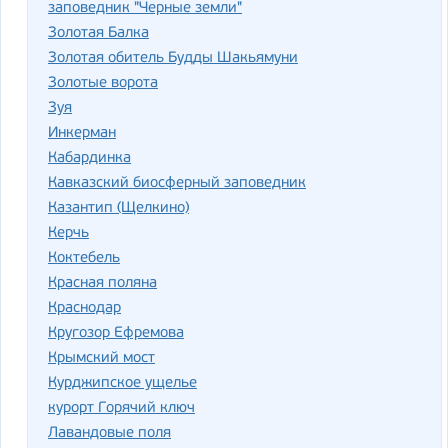
заповедник "Черные земли"
Золотая Балка
Золотая обитель Будды Шакьямуни
Золотые ворота
Зуя
Инкерман
Кабардинка
Кавказский биосферный заповедник
Казантип (Щелкино)
Керчь
Коктебель
Красная поляна
Краснодар
Кругозор Ефремова
Крымский мост
Курджипское ущелье
курорт Горячий ключ
Лавандовые поля