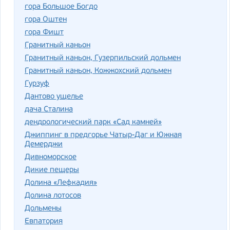
гора Большое Богдо
гора Оштен
гора Фишт
Гранитный каньон
Гранитный каньон, Гузерпильский дольмен
Гранитный каньон, Кожжохский дольмен
Гурзуф
Дантово ущелье
дача Сталина
дендрологический парк «Сад камней»
Джиппинг в предгорье Чатыр-Даг и Южная
Демерджи
Дивноморское
Дикие пещеры
Долина «Лефкадия»
Долина лотосов
Дольмены
Евпатория