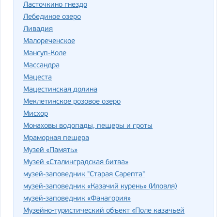
Ласточкино гнездо
Лебединое озеро
Ливадия
Малореченское
Мангуп-Коле
Массандра
Мацеста
Мацестинская долина
Меклетинское розовое озеро
Мисхор
Монаховы водопады, пещеры и гроты
Мраморная пещера
Музей «Память»
Музей «Сталинградская битва»
музей-заповедник "Старая Сарепта"
музей-заповедник «Казачий курень» (Иловля)
музей-заповедник «Фанагория»
Музейно-туристический объект «Поле казачьей