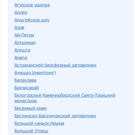
Агурское ущелье
Адлер
Адыгейское шоу
Азов
Ай-Петри
Алтынжар
Алушта
Анапа
Астраханский биосферный заповедник
Ачишхо (джиппинг)
Балаклава
Бахчисарай
Белогорский Каменнобродский Свято-Троицкий
монастырь
Бисерный храм
Богдинско–Баскунчакский заповедник
Большой каньон Крыма
Большой Утриш