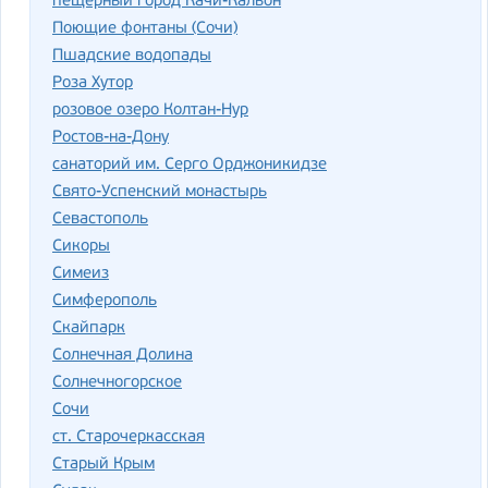
пещерный город Качи-Кальон
Поющие фонтаны (Сочи)
Пшадские водопады
Роза Хутор
розовое озеро Колтан-Нур
Ростов-на-Дону
санаторий им. Серго Орджоникидзе
Свято-Успенский монастырь
Севастополь
Сикоры
Симеиз
Симферополь
Скайпарк
Солнечная Долина
Солнечногорское
Сочи
ст. Старочеркасская
Старый Крым