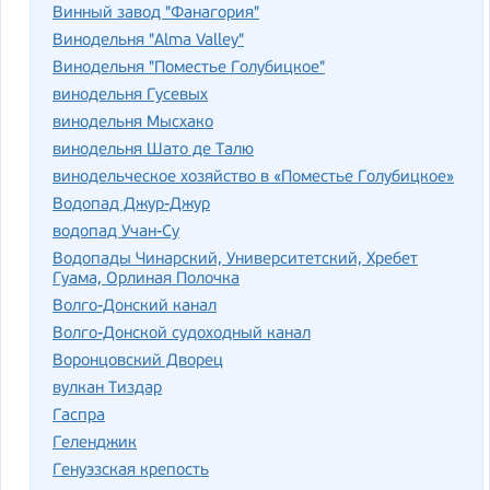
Винный завод "Фанагория"
Винодельня "Alma Valley"
Винодельня "Поместье Голубицкое"
винодельня Гусевых
винодельня Мысхако
винодельня Шато де Талю
винодельческое хозяйство в «Поместье Голубицкое»
Водопад Джур-Джур
водопад Учан-Су
Водопады Чинарский, Университетский, Хребет
Гуама, Орлиная Полочка
Волго-Донский канал
Волго-Донской судоходный канал
Воронцовский Дворец
вулкан Тиздар
Гаспра
Геленджик
Генуэзская крепость