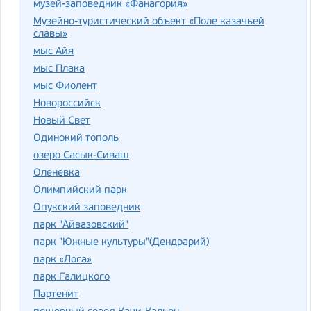
музей-заповедник «Фанагория»
Музейно-туристический объект «Поле казачьей
славы»
мыс Айя
мыс Плака
мыс Фиолент
Новороссийск
Новый Свет
Одинокий тополь
озеро Сасык-Сиваш
Оленевка
Олимпийский парк
Опукский заповедник
парк "Айвазовский"
парк "Южные культуры"(Дендрарий)
парк «Лога»
парк Галицкого
Партенит