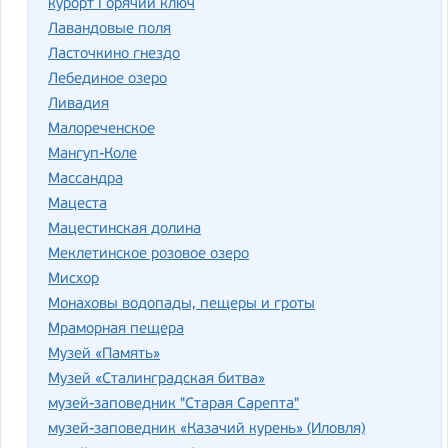
курорт Горячий ключ
Лавандовые поля
Ласточкино гнездо
Лебединое озеро
Ливадия
Малореченское
Мангуп-Коле
Массандра
Мацеста
Мацестинская долина
Меклетинское розовое озеро
Мисхор
Монаховы водопады, пещеры и гроты
Мраморная пещера
Музей «Память»
Музей «Сталинградская битва»
музей-заповедник "Старая Сарепта"
музей-заповедник «Казачий курень» (Иловля)