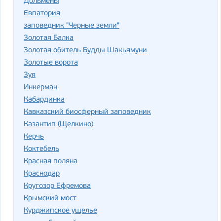
Дольмены
Евпатория
заповедник "Черные земли"
Золотая Балка
Золотая обитель Будды Шакьямуни
Золотые ворота
Зуя
Инкерман
Кабардинка
Кавказский биосферный заповедник
Казантип (Щелкино)
Керчь
Коктебель
Красная поляна
Краснодар
Кругозор Ефремова
Крымский мост
Курджипское ущелье