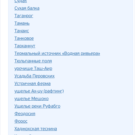
Судак
Сухая балка
Таганрог
Тамань
Танаис
Танковое
Тарханкут
Термальный источник «Водная ривьера»
Тюльпанные поля
урочище Таш-Аир
Усадьба Перовских
Устричная ферма
ущелье Ах-цу (рафтинг)
ущелье Мешоко
Ущелье реки Руфабго
Феодосия
Форос
Хаджохская теснина