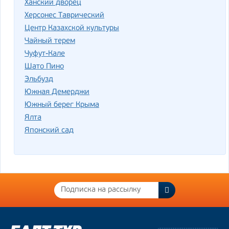
Ханский дворец
Херсонес Таврический
Центр Казахской культуры
Чайный терем
Чуфут-Кале
Шато Пино
Эльбузд
Южная Демерджи
Южный берег Крыма
Ялта
Японский сад