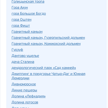
Голицынская тропа
Гора Ахун
гора Большое Богдо
гора Оштен
гора Фишт
Гранитный каньон
Гранитный каньон, Гузерпильский дольмен
Гранитный каньон, Кожжохский дольмен
Гурзуф
Дантово ущелье
дача Сталина
дендрологический парк «Сад камней»
Джиппинг в предгорье Чатыр-Даг и Южная
Демерджи
Дивноморское
Дикие пещеры
Долина «Лефкадия»
Долина лотосов