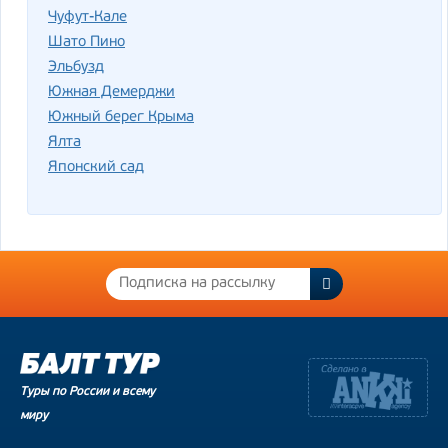
Чуфут-Кале
Шато Пино
Эльбузд
Южная Демерджи
Южный берег Крыма
Ялта
Японский сад
Туры по России и всему
миру