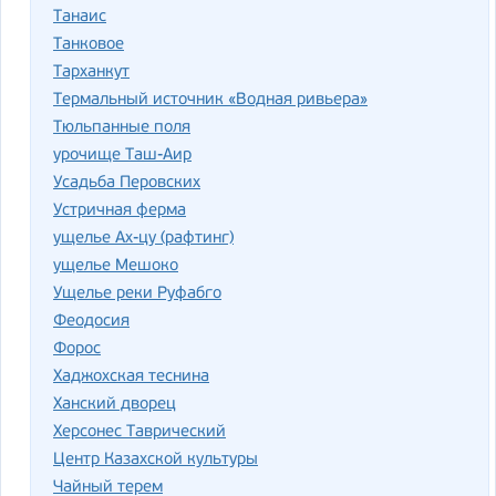
Танаис
Танковое
Тарханкут
Термальный источник «Водная ривьера»
Тюльпанные поля
урочище Таш-Аир
Усадьба Перовских
Устричная ферма
ущелье Ах-цу (рафтинг)
ущелье Мешоко
Ущелье реки Руфабго
Феодосия
Форос
Хаджохская теснина
Ханский дворец
Херсонес Таврический
Центр Казахской культуры
Чайный терем