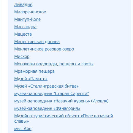
Ливадия
Малореченское
Мангуп-Коле
Массандра
Мацеста
Мацестинская долина
Меклетинское розовое озеро
Мисхор
Монаховы водопады, пещеры и гроты
Мраморная пещера
Музей «Память»
Музей «Сталинградская битва»
музей-заповедник "Старая Сарепта"
музей-заповедник «Казачий курень» (Иловля)
музей-заповедник «Фанагория»
Музейно-туристический объект «Поле казачьей
славы»
мыс Айя