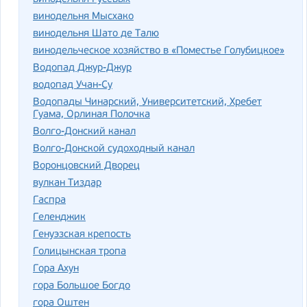
винодельня Мысхако
винодельня Шато де Талю
винодельческое хозяйство в «Поместье Голубицкое»
Водопад Джур-Джур
водопад Учан-Су
Водопады Чинарский, Университетский, Хребет
Гуама, Орлиная Полочка
Волго-Донский канал
Волго-Донской судоходный канал
Воронцовский Дворец
вулкан Тиздар
Гаспра
Геленджик
Генуэзская крепость
Голицынская тропа
Гора Ахун
гора Большое Богдо
гора Оштен