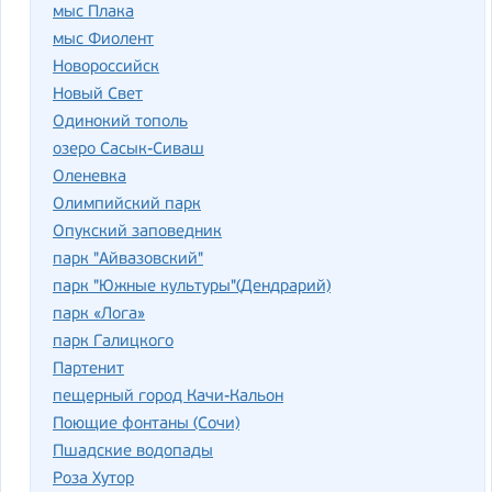
мыс Плака
мыс Фиолент
Новороссийск
Новый Свет
Одинокий тополь
озеро Сасык-Сиваш
Оленевка
Олимпийский парк
Опукский заповедник
парк "Айвазовский"
парк "Южные культуры"(Дендрарий)
парк «Лога»
парк Галицкого
Партенит
пещерный город Качи-Кальон
Поющие фонтаны (Сочи)
Пшадские водопады
Роза Хутор