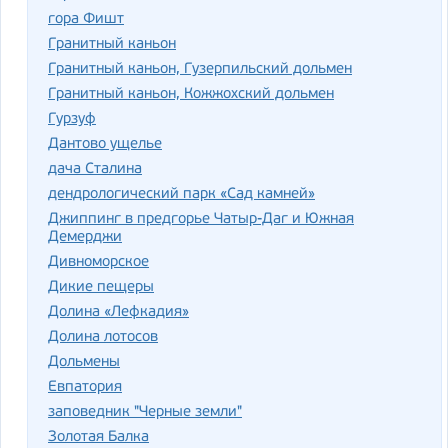
гора Фишт
Гранитный каньон
Гранитный каньон, Гузерпильский дольмен
Гранитный каньон, Кожжохский дольмен
Гурзуф
Дантово ущелье
дача Сталина
дендрологический парк «Сад камней»
Джиппинг в предгорье Чатыр-Даг и Южная
Демерджи
Дивноморское
Дикие пещеры
Долина «Лефкадия»
Долина лотосов
Дольмены
Евпатория
заповедник "Черные земли"
Золотая Балка