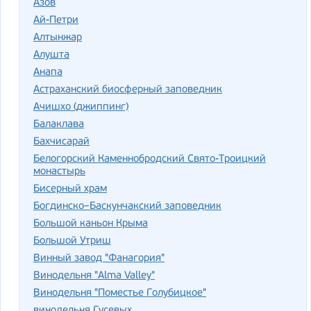
Азов
Ай-Петри
Алтынжар
Алушта
Анапа
Астраханский биосферный заповедник
Ачишхо (джиппинг)
Балаклава
Бахчисарай
Белогорский Каменнобродский Свято-Троицкий
монастырь
Бисерный храм
Богдинско–Баскунчакский заповедник
Большой каньон Крыма
Большой Утриш
Винный завод "Фанагория"
Винодельня "Alma Valley"
Винодельня "Поместье Голубицкое"
винодельня Гусевых