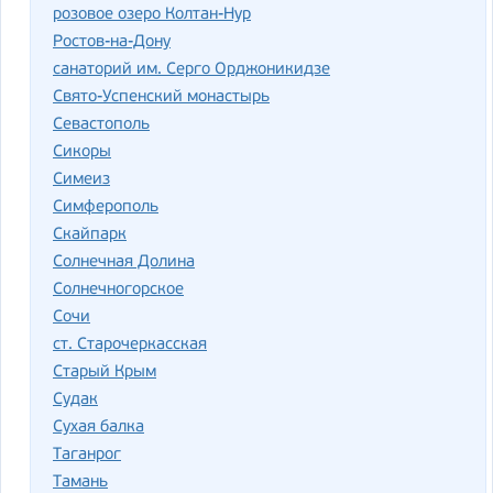
розовое озеро Колтан-Нур
Ростов-на-Дону
санаторий им. Серго Орджоникидзе
Свято-Успенский монастырь
Севастополь
Сикоры
Симеиз
Симферополь
Скайпарк
Солнечная Долина
Солнечногорское
Сочи
ст. Старочеркасская
Старый Крым
Судак
Сухая балка
Таганрог
Тамань