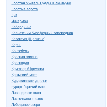
Золотая обитель Будды Шакьямуни
Золотые ворота
Зуя
Инкерман
Кабардинка
Кавказский биосферный заповедник
Казантип (Щелкино)
Керчь
Коктебель
Красная поляна
Краснодар
Кругозор Ефремова
Крымский мост
Курджипское ущелье
курорт Горячий ключ
Лавандовые поля
Ласточкино гнездо
Лебединое озеро