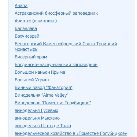
Анапа
Астраханский биосферный заповедник
Ачишхо (джиппинг)
Балаклава
Бахчисарай
Белогорский Каменнобродский Свято-Троицкий
монастырь
Бисерный храм
Богдинско–Баскунчакский заповедник
Большой каньон Крыма
Большой Утриш
Винный завод "Фанагория"
Винодельня "Alma Valley"
Винодельня "Поместье Голубицкое"
винодельня Гусевых
винодельня Мысхако
винодельня Шато де Талю
винодельческое хозяйство в «Поместье Голубицкое»