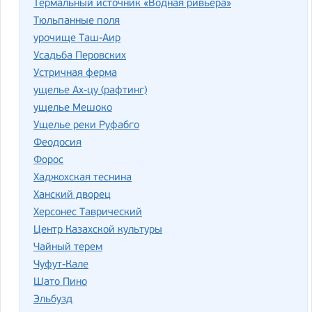
Термальный источник «Водная ривьера»
Тюльпанные поля
урочище Таш-Аир
Усадьба Перовских
Устричная ферма
ущелье Ах-цу (рафтинг)
ущелье Мешоко
Ущелье реки Руфабго
Феодосия
Форос
Хаджохская теснина
Ханский дворец
Херсонес Таврический
Центр Казахской культуры
Чайный терем
Чуфут-Кале
Шато Пино
Эльбузд