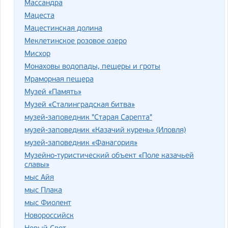
Массандра
Мацеста
Мацестинская долина
Меклетинское розовое озеро
Мисхор
Монаховы водопады, пещеры и гроты
Мраморная пещера
Музей «Память»
Музей «Сталинградская битва»
музей-заповедник "Старая Сарепта"
музей-заповедник «Казачий курень» (Иловля)
музей-заповедник «Фанагория»
Музейно-туристический объект «Поле казачьей
славы»
мыс Айя
мыс Плака
мыс Фиолент
Новороссийск