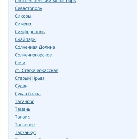
Свято-Успенский монастырь
Севастополь
Сикоры
Симеиз
Симферополь
Скайпарк
Солнечная Долина
Солнечногорское
Сочи
ст. Старочеркасская
Старый Крым
Судак
Сухая балка
Таганрог
Тамань
Танаис
Танковое
Тарханкут