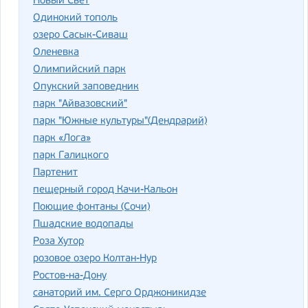
Новый Свет
Одинокий тополь
озеро Сасык-Сиваш
Оленевка
Олимпийский парк
Опукский заповедник
парк "Айвазовский"
парк "Южные культуры"(Дендрарий)
парк «Лога»
парк Галицкого
Партенит
пещерный город Качи-Кальон
Поющие фонтаны (Сочи)
Пшадские водопады
Роза Хутор
розовое озеро Колтан-Нур
Ростов-на-Дону
санаторий им. Серго Орджоникидзе