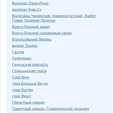
Водопад Джур-Джур
водопад Учан-Су
Водопады Чинарский, Университетский, Хребет
Гуама, Орлиная Полочка
Волго-Донский канал
Волго-Донской судоходный канал
Воронцовский Дворец
вулкан Тиздар
Гаспра
Геленджик
Генуэзская крепость
Голицынская тропа
Гора Ахун
гора Большое Богдо
гора Оштен
гора Фишт
Гранитный каньон
Гранитный каньон, Гузерпильский дольмен