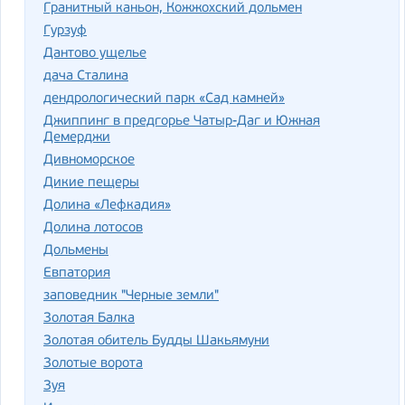
Гранитный каньон, Кожжохский дольмен
Гурзуф
Дантово ущелье
дача Сталина
дендрологический парк «Сад камней»
Джиппинг в предгорье Чатыр-Даг и Южная
Демерджи
Дивноморское
Дикие пещеры
Долина «Лефкадия»
Долина лотосов
Дольмены
Евпатория
заповедник "Черные земли"
Золотая Балка
Золотая обитель Будды Шакьямуни
Золотые ворота
Зуя