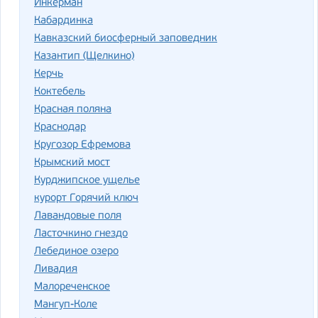
Инкерман
Кабардинка
Кавказский биосферный заповедник
Казантип (Щелкино)
Керчь
Коктебель
Красная поляна
Краснодар
Кругозор Ефремова
Крымский мост
Курджипское ущелье
курорт Горячий ключ
Лавандовые поля
Ласточкино гнездо
Лебединое озеро
Ливадия
Малореченское
Мангуп-Коле