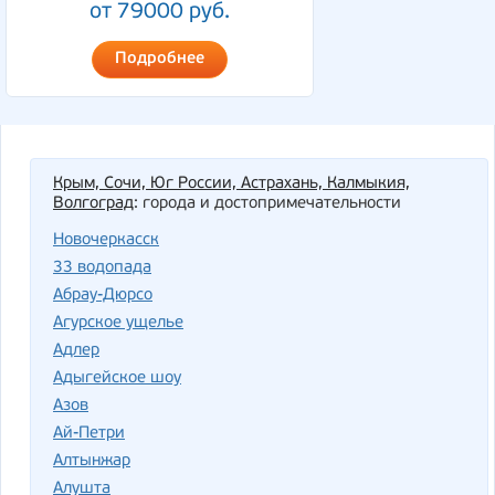
от 79000 руб.
Подробнее
Крым, Сочи, Юг России, Астрахань, Калмыкия,
Волгоград
: города и достопримечательности
Новочеркасск
33 водопада
Абрау-Дюрсо
Агурское ущелье
Адлер
Адыгейское шоу
Азов
Ай-Петри
Алтынжар
Алушта