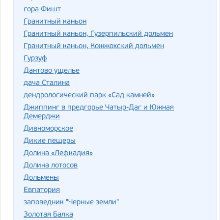
гора Фишт
Гранитный каньон
Гранитный каньон, Гузерпильский дольмен
Гранитный каньон, Кожжохский дольмен
Гурзуф
Дантово ущелье
дача Сталина
дендрологический парк «Сад камней»
Джиппинг в предгорье Чатыр-Даг и Южная
Демерджи
Дивноморское
Дикие пещеры
Долина «Лефкадия»
Долина лотосов
Дольмены
Евпатория
заповедник "Черные земли"
Золотая Балка