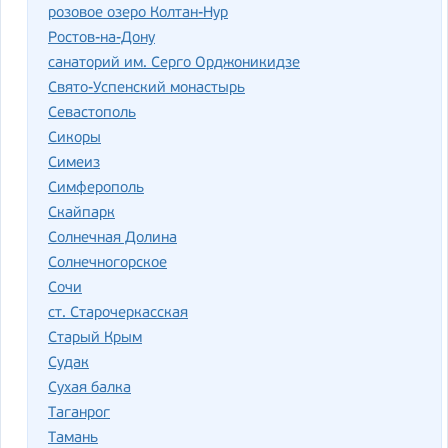
розовое озеро Колтан-Нур
Ростов-на-Дону
санаторий им. Серго Орджоникидзе
Свято-Успенский монастырь
Севастополь
Сикоры
Симеиз
Симферополь
Скайпарк
Солнечная Долина
Солнечногорское
Сочи
ст. Старочеркасская
Старый Крым
Судак
Сухая балка
Таганрог
Тамань