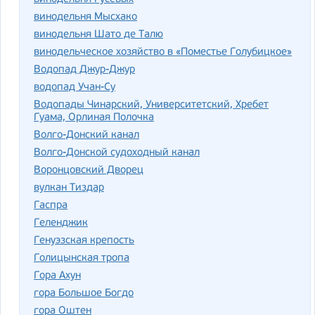
винодельня Мысхако
винодельня Шато де Талю
винодельческое хозяйство в «Поместье Голубицкое»
Водопад Джур-Джур
водопад Учан-Су
Водопады Чинарский, Университетский, Хребет
Гуама, Орлиная Полочка
Волго-Донский канал
Волго-Донской судоходный канал
Воронцовский Дворец
вулкан Тиздар
Гаспра
Геленджик
Генуэзская крепость
Голицынская тропа
Гора Ахун
гора Большое Богдо
гора Оштен