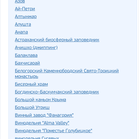
Азов
Ай-Петри
Алтынжар
Алушта
Анапа
Астраханский биосферный заповедник
Ачишхо (джиппинг)
Балаклава
Бахчисарай
Белогорский Каменнобродский Свято-Троицкий
монастырь
Бисерный храм
Богдинско–Баскунчакский заповедник
Большой каньон Крыма
Большой Утриш
Винный завод "Фанагория"
Винодельня "Alma Valley"
Винодельня "Поместье Голубицкое"
винодельня Гусевых