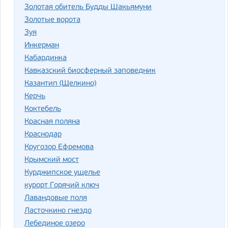
Золотая обитель Будды Шакьямуни
Золотые ворота
Зуя
Инкерман
Кабардинка
Кавказский биосферный заповедник
Казантип (Щелкино)
Керчь
Коктебель
Красная поляна
Краснодар
Кругозор Ефремова
Крымский мост
Курджипское ущелье
курорт Горячий ключ
Лавандовые поля
Ласточкино гнездо
Лебединое озеро