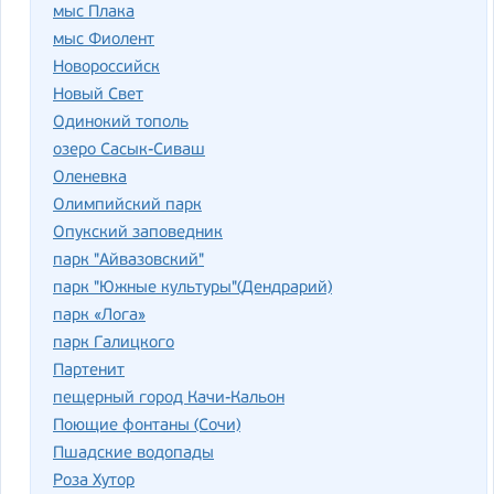
мыс Плака
мыс Фиолент
Новороссийск
Новый Свет
Одинокий тополь
озеро Сасык-Сиваш
Оленевка
Олимпийский парк
Опукский заповедник
парк "Айвазовский"
парк "Южные культуры"(Дендрарий)
парк «Лога»
парк Галицкого
Партенит
пещерный город Качи-Кальон
Поющие фонтаны (Сочи)
Пшадские водопады
Роза Хутор