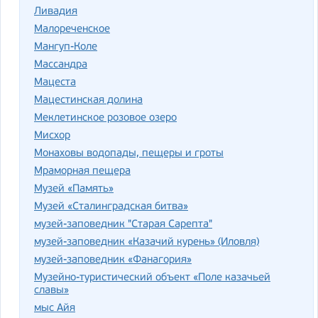
Ливадия
Малореченское
Мангуп-Коле
Массандра
Мацеста
Мацестинская долина
Меклетинское розовое озеро
Мисхор
Монаховы водопады, пещеры и гроты
Мраморная пещера
Музей «Память»
Музей «Сталинградская битва»
музей-заповедник "Старая Сарепта"
музей-заповедник «Казачий курень» (Иловля)
музей-заповедник «Фанагория»
Музейно-туристический объект «Поле казачьей
славы»
мыс Айя