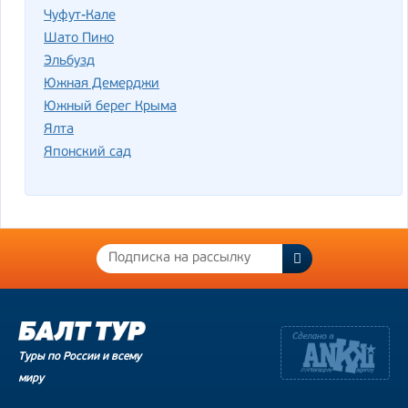
Чуфут-Кале
Шато Пино
Эльбузд
Южная Демерджи
Южный берег Крыма
Ялта
Японский сад
Туры по России и всему
миру