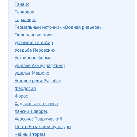
Танаис
Танковое
Тарханкут
Термальный источник «Водная ривьера»
Тюльпанные поля
урочище Таш-Аир
Усадьба Перовских
Устричная ферма
ущелье Ах-цу (рафтинг)
ущелье Мешоко
Ущелье реки Руфабго
Феодосия
Форос
Хаджохская теснина
Ханский дворец
Херсонес Таврический
Центр Казахской культуры
Чайный терем